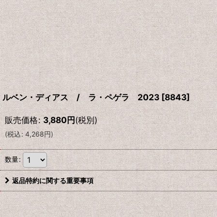
ルベン・ディアス / ラ・ペゲラ 2023
[
8843
]
販売価格
:
3,880
円
(税別)
(
税込
:
4,268
円
)
数量
:
返品特約に関する重要事項