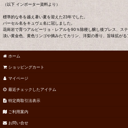
（以下 インポーター資料より）
標準的な冬を越え暑い夏を迎えた23年でした。
パーセル名をキュヴェ名に冠しました。
花崗岩で育つアルビーリョ・レアルを90％除梗し醸し後プレス、ス
淡い黄金色、黄色リンゴや摘みたてカリン、洋梨の香り、旨味拡がる
ホーム
ショッピングカート
マイページ
最近チェックしたアイテム
特定商取引法表示
ご利用案内
お問い合せ