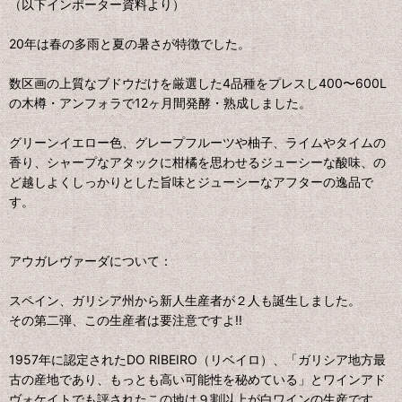
（以下インポーター資料より）
20年は春の多雨と夏の暑さが特徴でした。
数区画の上質なブドウだけを厳選した4品種をプレスし400〜600L
の木樽・アンフォラで12ヶ月間発酵・熟成しました。
グリーンイエロー色、グレープフルーツや柚子、ライムやタイムの
香り、シャープなアタックに柑橘を思わせるジューシーな酸味、の
ど越しよくしっかりとした旨味とジューシーなアフターの逸品で
す。
アウガレヴァーダについて：
スペイン、ガリシア州から新人生産者が２人も誕生しました。
その第二弾、この生産者は要注意ですよ!!
1957年に認定されたDO RIBEIRO（リベイロ）、「ガリシア地方最
古の産地であり、もっとも高い可能性を秘めている」とワインアド
ヴォケイトでも評されたこの地は９割以上が白ワインの生産です。