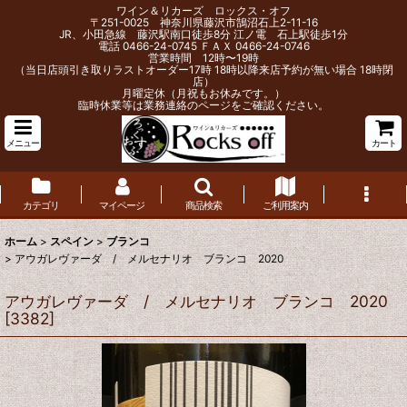
ワイン＆リカーズ ロックス・オフ
〒251-0025 神奈川県藤沢市鵠沼石上2-11-16
JR、小田急線 藤沢駅南口徒歩8分 江ノ電 石上駅徒歩1分
電話 0466-24-0745 ＦＡＸ 0466-24-0746
営業時間 12時〜19時
（当日店頭引き取りラストオーダー17時 18時以降来店予約が無い場合 18時閉
店）
月曜定休（月祝もお休みです。）
臨時休業等は業務連絡のページをご確認ください。
メニュー
カート
カテゴリ
マイページ
商品検索
ご利用案内
ホーム
>
スペイン
>
ブランコ
>
アウガレヴァーダ / メルセナリオ ブランコ 2020
アウガレヴァーダ / メルセナリオ ブランコ 2020
[
3382
]