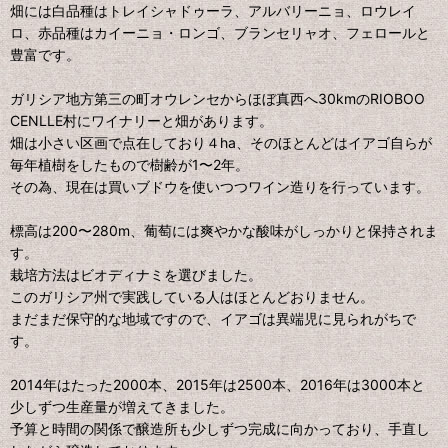
畑には白品種はトレイシャドゥーラ、アルバリーニョ、ロウレイ
ロ、赤品種はカイーニョ・ロンゴ、ブランセリャオ、フェロールと
豊富です。
ガリシア地方第三の町オウレンセからほぼ真西へ30kmのRIOBOO
CENLLE村にワイナリーと畑があります。
畑は小さい区画で点在しており４ha、そのほとんどはイアゴ自らが
毎年植樹をしたもので樹齢が1〜2年。
その為、現在は買いブドウを使いつつワイン造りを行っています。
標高は200〜280ⅿ、葡萄には爽やかな酸味がしっかりと保持されま
す。
栽培方法はビオディナミを選びました。
このガリシア州で実践している人はほとんどおりません。
まだまだ保守的な地域ですので、イアゴは異端児に見られがちで
す。
2014年はたった2000本、2015年は2500本、2016年は3000本と
少しずつ生産量が増えてきました。
予算と時間の関係で醸造所も少しずつ完成に向かっており、手直し