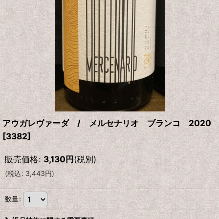
アウガレヴァーダ / メルセナリオ ブランコ 2020
[
3382
]
販売価格
:
3,130
円
(税別)
(
税込
:
3,443
円
)
数量
: