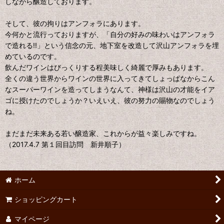
しながら醸造しております。
そして、彼の拘りはアンフォラにあります。
今何かと流行っておりますが、「自分の好みの味わいはアンフォラ
で造れる!!」という信念の元、地下室を改造して沢山アンフォラを埋
めているのです。
飲んだワインはびっくりする程美味しく綺麗で厚みもあります。
全くの違う世界からワインの世界に入ってきてしょっぱなからこん
なスーパーワインを造ってしまうなんて、神様は沢山の才能をイア
ゴに授けたのでしょうか？いえいえ、彼の努力の賜物なのでしょう
ね。
まだまだ未来ある若い醸造家、これからが益々楽しみですね。
（2017.4.7 第１回目訪問 新井順子）
ホーム
ショッピングカート
マイページ