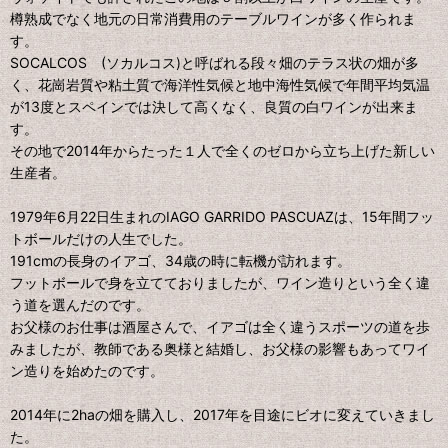
樽熟成でなく地元の日常消費用のテーブルワインが多く作られま
す。
SOCALCOS (ソカルコス)と呼ばれる段々畑のテラス状の畑が多
く、花崗岩質や粘土質で海洋性気候と地中海性気候で年間平均気温
が13度とスペインでは決して高くなく、良質の白ワインが出来ま
す。
その地で2014年からたった１人で全くのゼロから立ち上げた新しい
生産者。
1979年6月22日生まれのIAGO GARRIDO PASCUAZは、15年間フッ
トボールだけの人生でした。
191cmの長身のイアゴ、34歳の時に転機が訪れます。
フットボールで身を立てておりましたが、ワイン造りという全く違
う道を選んだのです。
お父様のお仕事は酒屋さんで、イアゴは全く違うスポーツの道を歩
みましたが、教師である奥様と結婚し、お父様の影響もあってワイ
ン造りを始めたのです。
2014年に2haの畑を購入し、2017年を目途にビオに変えていきまし
た。