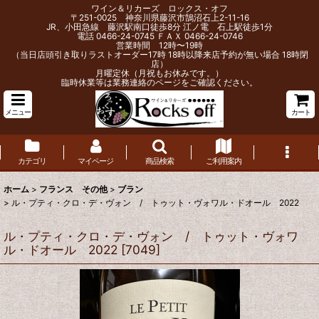
ワイン＆リカーズ ロックス・オフ
〒251-0025 神奈川県藤沢市鵠沼石上2-11-16
JR、小田急線 藤沢駅南口徒歩8分 江ノ電 石上駅徒歩1分
電話 0466-24-0745 ＦＡＸ 0466-24-0746
営業時間 12時〜19時
（当日店頭引き取りラストオーダー17時 18時以降来店予約が無い場合 18時閉
店）
月曜定休（月祝もお休みです。）
臨時休業等は業務連絡のページをご確認ください。
メニュー
カート
カテゴリ
マイページ
商品検索
ご利用案内
ホーム
>
フランス その他
>
ブラン
>
ル・プティ・クロ・デ・ヴォン / トゥット・ヴォワル・ドオール 2022
ル・プティ・クロ・デ・ヴォン / トゥット・ヴォワ
ル・ドオール 2022
[
7049
]