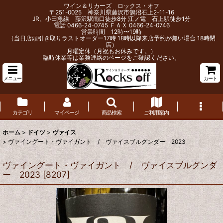
ワイン＆リカーズ ロックス・オフ
〒251-0025 神奈川県藤沢市鵠沼石上2-11-16
JR、小田急線 藤沢駅南口徒歩8分 江ノ電 石上駅徒歩1分
電話 0466-24-0745 ＦＡＸ 0466-24-0746
営業時間 12時〜19時
（当日店頭引き取りラストオーダー17時 18時以降来店予約が無い場合 18時閉
店）
月曜定休（月祝もお休みです。）
臨時休業等は業務連絡のページをご確認ください。
メニュー
カート
カテゴリ
マイページ
商品検索
ご利用案内
ホーム
>
ドイツ
>
ヴァイス
>
ヴァイングート・ヴァイガント / ヴァイスブルグンダー 2023
ヴァイングート・ヴァイガント / ヴァイスブルグンダ
ー 2023
[
8207
]