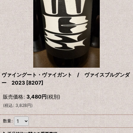
ヴァイングート・ヴァイガント / ヴァイスブルグンダ
ー 2023
[
8207
]
販売価格
:
3,480
円
(税別)
(
税込
:
3,828
円
)
数量
: