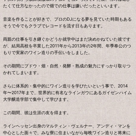
たくて仕方なかったので畑での仕事は嫌いだったといいます。
音楽を作ることが好きで、プロのDJになる夢を見ていた時期もある
そうで今でもクラブでレコードを流す日もあります。
両親の仕事を引き継ぐかどうか就学中はまだ決めかねていた彼です
が、結局高校を卒業した2011年から2013年の2年間、年季奉公のつ
もりで実家のワイン造りの手伝いをしました。
その期間にブドウ・畑・自然・発酵・熟成の魅力にすっかり取りつ
かれてしまいます。
さらに体系的・集中的にワイン造りを学びたいという事で、2014
年〜2017年まで、世界的に有名なラインガウにあるガイゼンハイム
大学醸造学部で集中して学びます。
この期間、彼は生涯の友を得ます。
ラインヘッセン出身のマルティン・ヴェルナー、アンディ・マンを
中心とした面々で、みな寮に住まいながら毎晩ワイン造りと将来に