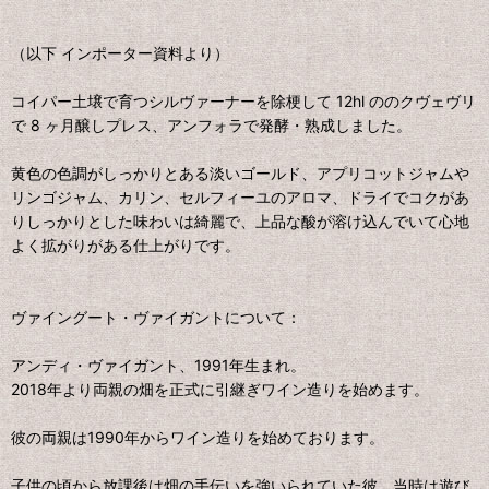
（以下 インポーター資料より）
コイパー土壌で育つシルヴァーナーを除梗して 12hl ののクヴェヴリ
で 8 ヶ月醸しプレス、アンフォラで発酵・熟成しました。
黄色の色調がしっかりとある淡いゴールド、アプリコットジャムや
リンゴジャム、カリン、セルフィーユのアロマ、ドライでコクがあ
りしっかりとした味わいは綺麗で、上品な酸が溶け込んでいて心地
よく拡がりがある仕上がりです。
ヴァイングート・ヴァイガントについて：
アンディ・ヴァイガント、1991年生まれ。
2018年より両親の畑を正式に引継ぎワイン造りを始めます。
彼の両親は1990年からワイン造りを始めております。
子供の頃から放課後は畑の手伝いを強いられていた彼、当時は遊び