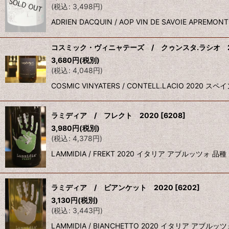
(
税込
:
3,498
円
)
ADRIEN DACQUIN / AOP VIN DE SAVOIE 
コスミック・ヴィニャテーズ / クゥンスタ.ラシオ 2
3,680
円
(税別)
(
税込
:
4,048
円
)
COSMIC VINYATERS / CONTELL.LAC
ラミディア / フレクト 2020
[
6208
]
3,980
円
(税別)
(
税込
:
4,378
円
)
LAMMIDIA / FREKT 2020 イタリア アブルッ
ラミディア / ビアンケット 2020
[
6202
]
3,130
円
(税別)
(
税込
:
3,443
円
)
LAMMIDIA / BIANCHETTO 2020 イタリ