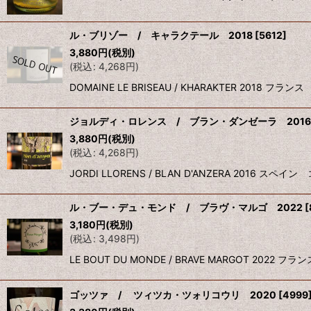
ル・ブリゾー / キャラクテール 2018
[
5612
]
3,880
円
(税別)
(
税込
:
4,268
円
)
DOMAINE LE BRISEAU / KHARAKTER 2
ジョルディ・ロレンス / ブラン・ダンゼーラ 2016
3,880
円
(税別)
(
税込
:
4,268
円
)
JORDI LLORENS / BLAN D'ANZERA 2
ル・ブー・デュ・モンド / ブラヴ・マルゴ 2022
[
3,180
円
(税別)
(
税込
:
3,498
円
)
LE BOUT DU MONDE / BRAVE MARGOT 
ゴッツァ / ツィツカ・ツォリコウリ 2020
[
4999