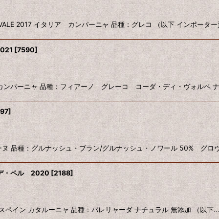
 TORREFAVALE 2017 イタリア カンパーニャ 品種：グレコ （以下 インポー
021
[
7590
]
021 イタリア カンパーニャ 品種：フィアーノ グレーコ コーダ・ディ・ヴォルペ
97
]
1 フランス ローヌ 品種：グルナッシュ・ブラン/グルナッシュ・ノワール 50% グロ
・ペル 2020
[
2188
]
PELL 2020 スペイン カタルーニャ 品種：パレリャーダ ナチュラル 無添加 （以下