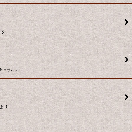
ータ…
ナチュラル …
料より） …