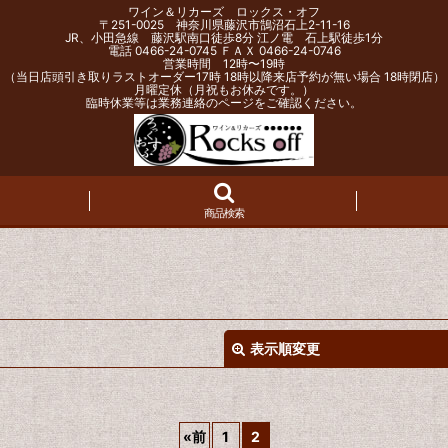
ワイン＆リカーズ ロックス・オフ
〒251-0025 神奈川県藤沢市鵠沼石上2-11-16
JR、小田急線 藤沢駅南口徒歩8分 江ノ電 石上駅徒歩1分
電話 0466-24-0745 ＦＡＸ 0466-24-0746
営業時間 12時〜19時
（当日店頭引き取りラストオーダー17時 18時以降来店予約が無い場合 18時閉店）
月曜定休（月祝もお休みです。）
臨時休業等は業務連絡のページをご確認ください。
商品検索
表示順変更
«
前
1
2