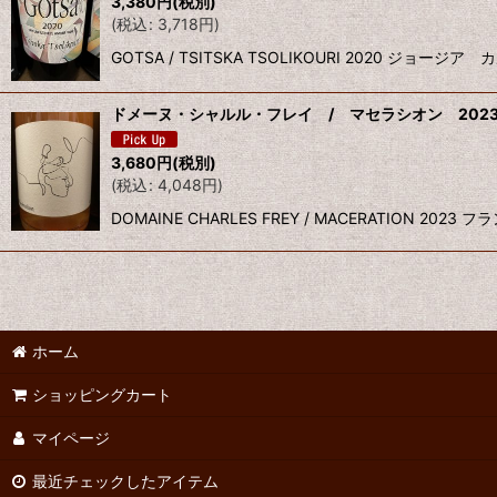
3,380
円
(税別)
(
税込
:
3,718
円
)
GOTSA / TSITSKA TSOLIKOURI 2020 
ドメーヌ・シャルル・フレイ / マセラシオン 202
3,680
円
(税別)
(
税込
:
4,048
円
)
DOMAINE CHARLES FREY / MACERATION
ホーム
ショッピングカート
マイページ
最近チェックしたアイテム