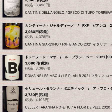
(
税込
:
3,498
円
)
CANTINE DELL'ANGELO / GRECO DI TUFO
カンティーナ・ジャルディーノ / FXF ビアンコ 2
3,980
円
(税別)
(
税込
:
4,378
円
)
CANTINA GIARDINO / FXF BIANCO 2
ドメーヌ・レ・マオ / ル・プラン・ベー 2021
[
90
3,080
円
(税別)
(
税込
:
3,388
円
)
DOMAINE LES MAOU / LE PLAN B 202
セリェール・タランナ・ポエティック / ア・フロ・デ
3,730
円
(税別)
(
税込
:
4,103
円
)
CELLER TARANNA PO-ETIC / A FLOR DE 