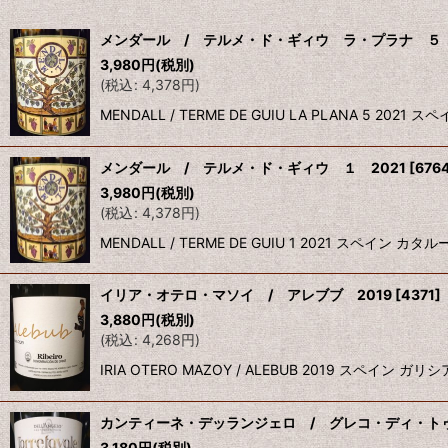
並び順
:
メンダール / テルメ・ド・ギィウ ラ・プラナ ５ 
3,980
円
(税別)
(
税込
:
4,378
円
)
MENDALL / TERME DE GUIU LA PLANA 5
メンダール / テルメ・ド・ギィウ １ 2021
[
676
3,980
円
(税別)
(
税込
:
4,378
円
)
MENDALL / TERME DE GUIU 1 2021 ス
イリア・オテロ・マソイ / アレブブ 2019
[
4371
]
3,880
円
(税別)
(
税込
:
4,268
円
)
IRIA OTERO MAZOY / ALEBUB 2019 
カンティーネ・デッランジェロ / グレコ・ディ・トゥ
3,180
円
(税別)