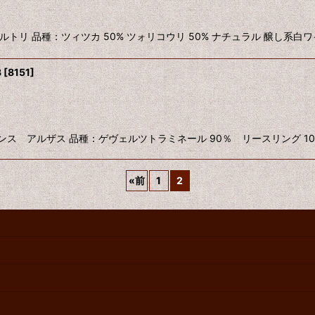
ジョージア カルトリ 品種：ツィツカ 50% ツォリコウリ 50% ナチュラル 醸し
3
[
8151
]
 2023 フランス アルザス 品種：ゲヴェルツトラミネール 90％ リースリング 
«
前
1
2