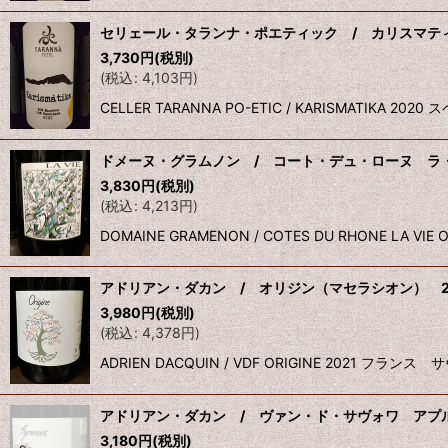
セリェール・タランナ・ポエティック / カリスマティ
3,730
円
(税別)
(
税込
:
4,103
円
)
CELLER TARANNA PO-ETIC / KARISMATI
ドメーヌ・グラムノン / コート・デュ・ローヌ ラ・
3,830
円
(税別)
(
税込
:
4,213
円
)
DOMAINE GRAMENON / COTES DU RHONE L
アドリアン・ダカン / オリジン（マセラシオン） 2
3,980
円
(税別)
(
税込
:
4,378
円
)
ADRIEN DACQUIN / VDF ORIGINE 202
アドリアン・ダカン / ヴァン・ド・サヴォワ アプル
3,180
円
(税別)