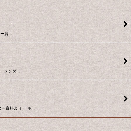
ーター資…
り） メンダ…
ーター資料より） キ…