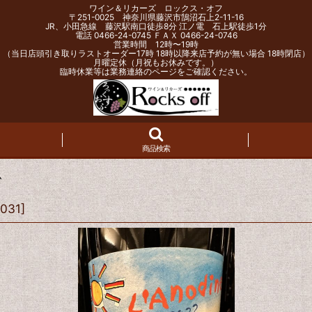
ワイン＆リカーズ ロックス・オフ
〒251-0025 神奈川県藤沢市鵠沼石上2-11-16
JR、小田急線 藤沢駅南口徒歩8分 江ノ電 石上駅徒歩1分
電話 0466-24-0745 ＦＡＸ 0466-24-0746
営業時間 12時〜19時
（当日店頭引き取りラストオーダー17時 18時以降来店予約が無い場合 18時閉店）
月曜定休（月祝もお休みです。）
臨時休業等は業務連絡のページをご確認ください。
商品検索
ム
031
]