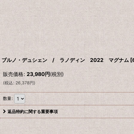
ブルノ・デュシェン / ラノディン 2022 マグナム
[
販売価格
:
23,980
円
(税別)
(
税込
:
26,378
円
)
数量
:
返品特約に関する重要事項