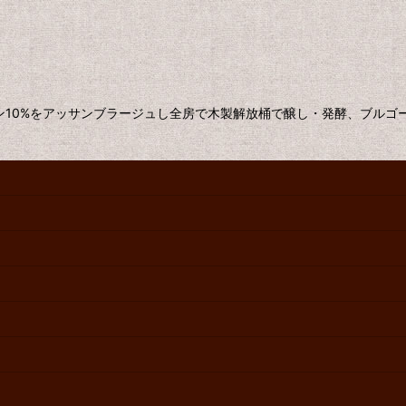
ャン10%をアッサンブラージュし全房で木製解放桶で醸し・発酵、ブルゴ