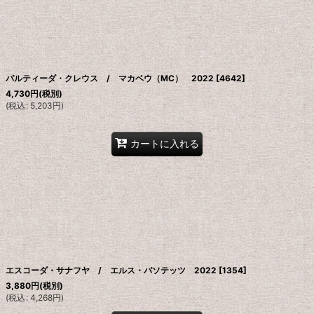
絞り込む
パルティーダ・クレウス / マカベウ（MC） 2022
[
4642
]
4,730
円
(税別)
(
税込
:
5,203
円
)
カートに入れる
エスコーダ・サナフヤ / エルス・バソテッツ 2022
[
1354
]
3,880
円
(税別)
(
税込
:
4,268
円
)