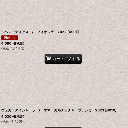
ルベン・ディアス / フィオレラ 2022
[
6991
]
4,680
円
(税別)
(
税込
:
5,148
円
)
カートに入れる
ヴェガ・アイシャーラ / エマ ガルナッチャ ブランカ 2023
[
8010
]
4,030
円
(税別)
(
税込
:
4,433
円
)