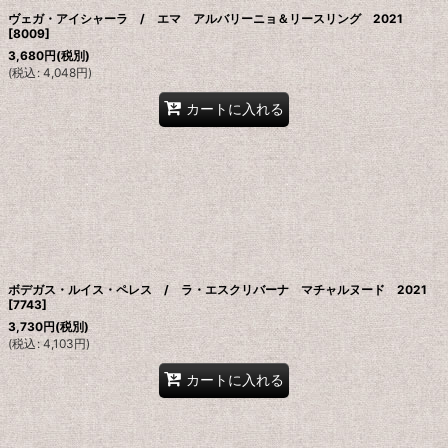
ヴェガ・アイシャーラ / エマ アルバリーニョ＆リースリング 2021
[
8009
]
3,680
円
(税別)
(
税込
:
4,048
円
)
カートに入れる
ボデガス・ルイス・ペレス / ラ・エスクリバーナ マチャルヌード 2021
[
7743
]
3,730
円
(税別)
(
税込
:
4,103
円
)
カートに入れる