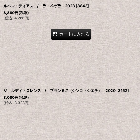
ルベン・ディアス / ラ・ペゲラ 2023
[
8843
]
3,880
円
(税別)
(
税込
:
4,268
円
)
カートに入れる
ジョルディ・ロレンス / ブラン 5.7（シンコ・シエテ） 2020
[
3152
]
3,080
円
(税別)
(
税込
:
3,388
円
)