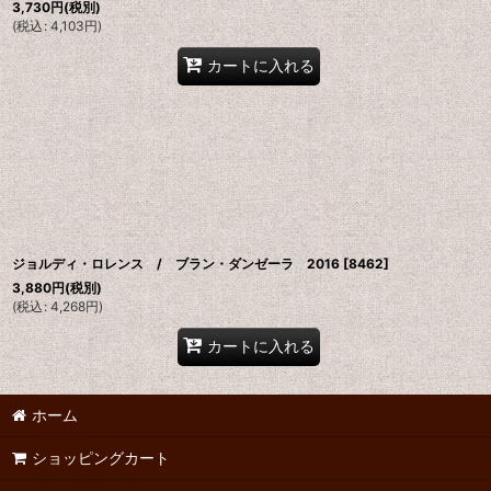
3,730
円
(税別)
(
税込
:
4,103
円
)
カートに入れる
ジョルディ・ロレンス / ブラン・ダンゼーラ 2016
[
8462
]
3,880
円
(税別)
(
税込
:
4,268
円
)
カートに入れる
ホーム
ショッピングカート