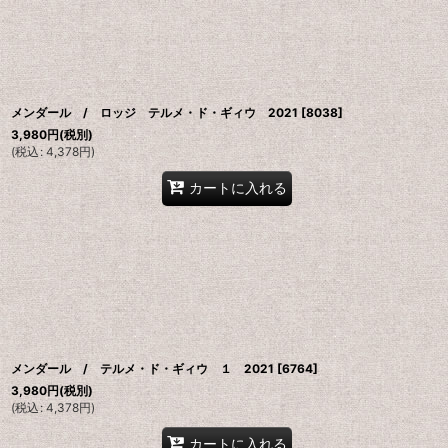
メンダール / ロッジ テルメ・ド・ギィウ 2021
[
8038
]
3,980
円
(税別)
(
税込
:
4,378
円
)
カートに入れる
メンダール / テルメ・ド・ギィウ １ 2021
[
6764
]
3,980
円
(税別)
(
税込
:
4,378
円
)
カートに入れる