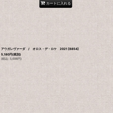
カートに入れる
アウガレヴァーダ / オロス・デ・ロケ 2021
[
6854
]
5,180
円
(税別)
(
税込
:
5,698
円
)