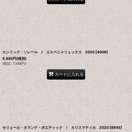
エンリック・ソレール / エスペニャリュックス 2020
[
4008
]
6,880
円
(税別)
(
税込
:
7,568
円
)
カートに入れる
セリェール・タランナ・ポエティック / カリスマティカ 2020
[
8845
]