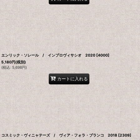
エンリック・ソレール / インプロヴィサシオ 2020
[
4000
]
5,180
円
(税別)
(
税込
:
5,698
円
)
カートに入れる
コスミック・ヴィニャテーズ / ヴィア・フォラ・ブランコ 2018
[
2309
]