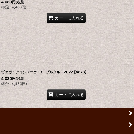
4,080
円
(税別)
(
税込
:
4,488
円
)
カートに入れる
ヴェガ・アイシャーラ / ブルタル 2022
[
8873
]
4,030
円
(税別)
(
税込
:
4,433
円
)
カートに入れる