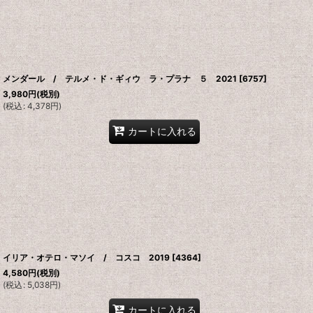
メンダール / テルメ・ド・ギィウ ラ・プラナ ５ 2021
[
6757
]
3,980
円
(税別)
(
税込
:
4,378
円
)
カートに入れる
イリア・オテロ・マソイ / コスコ 2019
[
4364
]
4,580
円
(税別)
(
税込
:
5,038
円
)
カートに入れる