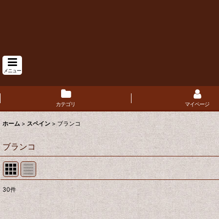
メニュー
カテゴリ
マイページ
ホーム
>
スペイン
>
ブランコ
ブランコ
30
件
表示数
: