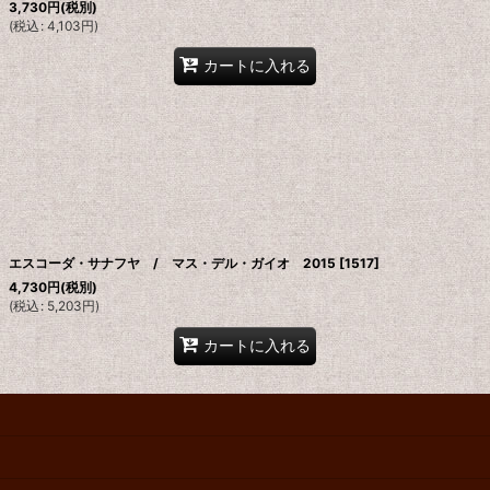
3,730
円
(税別)
(
税込
:
4,103
円
)
カートに入れる
エスコーダ・サナフヤ / マス・デル・ガイオ 2015
[
1517
]
4,730
円
(税別)
(
税込
:
5,203
円
)
カートに入れる