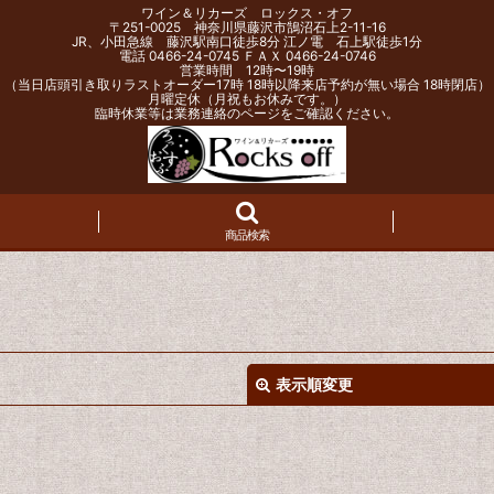
ワイン＆リカーズ ロックス・オフ
〒251-0025 神奈川県藤沢市鵠沼石上2-11-16
JR、小田急線 藤沢駅南口徒歩8分 江ノ電 石上駅徒歩1分
電話 0466-24-0745 ＦＡＸ 0466-24-0746
営業時間 12時〜19時
（当日店頭引き取りラストオーダー17時 18時以降来店予約が無い場合 18時閉店）
月曜定休（月祝もお休みです。）
臨時休業等は業務連絡のページをご確認ください。
商品検索
表示順変更