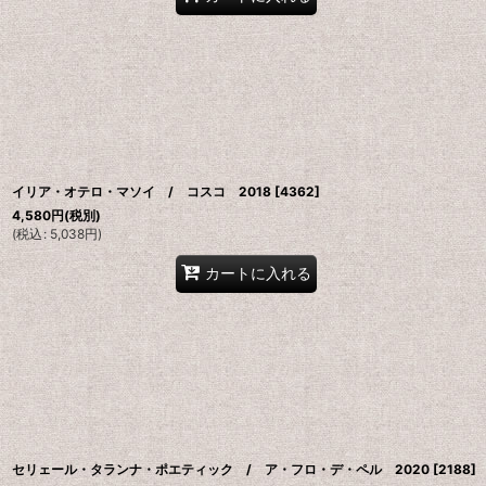
イリア・オテロ・マソイ / コスコ 2018
[
4362
]
4,580
円
(税別)
(
税込
:
5,038
円
)
カートに入れる
セリェール・タランナ・ポエティック / ア・フロ・デ・ペル 2020
[
2188
]