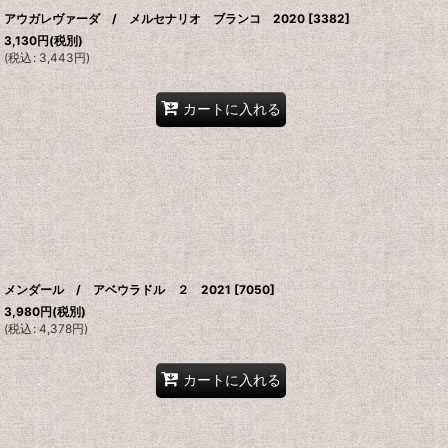
アウガレヴァーダ / メルセナリオ ブランコ 2020
[
3382
]
3,130
円
(税別)
(
税込
:
3,443
円
)
カートに入れる
メンダール / アベウラドル ２ 2021
[
7050
]
3,980
円
(税別)
(
税込
:
4,378
円
)
カートに入れる