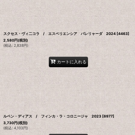
並び順
:
スクセス・ヴィ二コラ / エスペリエンシア パレリャーダ 2024
[
4463
]
2,580
円
(税別)
(
税込
:
2,838
円
)
カートに入れる
ルベン・ディアス / フィンカ・ラ・コロニージャ 2023
[
6977
]
3,730
円
(税別)
(
税込
:
4,103
円
)