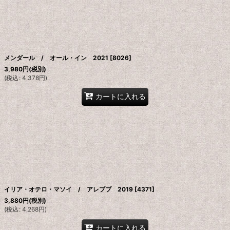
メンダール / オール・イン 2021
[
8026
]
3,980
円
(税別)
(
税込
:
4,378
円
)
カートに入れる
イリア・オテロ・マソイ / アレブブ 2019
[
4371
]
3,880
円
(税別)
(
税込
:
4,268
円
)
カートに入れる