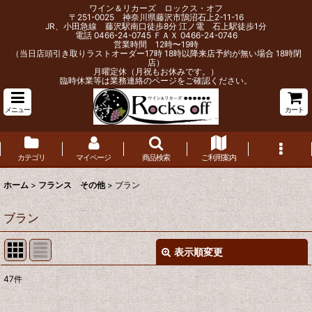
ワイン＆リカーズ ロックス・オフ
〒251-0025 神奈川県藤沢市鵠沼石上2-11-16
JR、小田急線 藤沢駅南口徒歩8分 江ノ電 石上駅徒歩1分
電話 0466-24-0745 ＦＡＸ 0466-24-0746
営業時間 12時〜19時
（当日店頭引き取りラストオーダー17時 18時以降来店予約が無い場合 18時閉
店）
月曜定休（月祝もお休みです。）
臨時休業等は業務連絡のページをご確認ください。
メニュー
カート
カテゴリ
マイページ
商品検索
ご利用案内
ホーム
>
フランス その他
>
ブラン
ブラン
表示順変更
閉じる
47
件
表示数
: