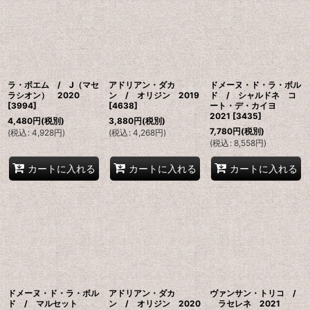
ラ・ボエム / J（マセ
アドリアン・ダカ
ドメーヌ・ド・ラ・ボル
ラシオン） 2020
ン / オリジン 2019
ド / シャルドネ コ
[
3994
]
[
4638
]
ート・デ・カイヨ
2021
[
3435
]
4,480
円
(税別)
3,880
円
(税別)
7,780
円
(税別)
(
税込
:
4,928
円
)
(
税込
:
4,268
円
)
(
税込
:
8,558
円
)
カートに入れる
カートに入れる
カートに入れる
ドメーヌ・ド・ラ・ボル
アドリアン・ダカ
ヴァンサン・トリコ /
ド / マルセット
ン / オリジン 2020
ラセレネ 2021