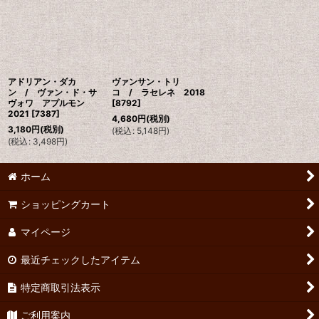
アドリアン・ダカ
ヴァンサン・トリ
ン / ヴァン・ド・サ
コ / ラセレネ 2018
ヴォワ アプルモン
[
8792
]
2021
[
7387
]
4,680
円
(税別)
3,180
円
(税別)
(
税込
:
5,148
円
)
(
税込
:
3,498
円
)
ホーム
ショッピングカート
マイページ
最近チェックしたアイテム
特定商取引法表示
ご利用案内