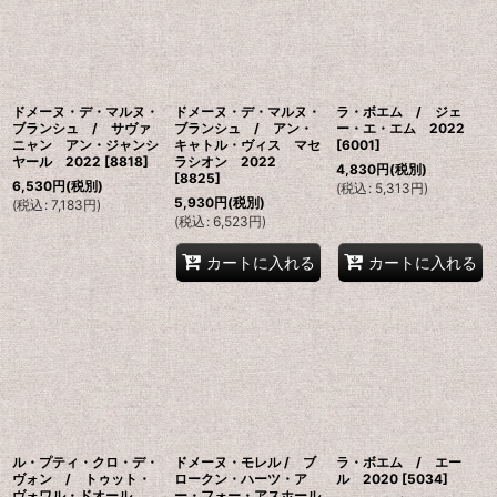
ドメーヌ・デ・マルヌ・
ドメーヌ・デ・マルヌ・
ラ・ボエム / ジェ
ブランシュ / サヴァ
ブランシュ / アン・
ー・エ・エム 2022
ニャン アン・ジャンシ
キャトル・ヴィス マセ
[
6001
]
ヤール 2022
[
8818
]
ラシオン 2022
4,830
円
(税別)
[
8825
]
6,530
円
(税別)
(
税込
:
5,313
円
)
5,930
円
(税別)
(
税込
:
7,183
円
)
(
税込
:
6,523
円
)
カートに入れる
カートに入れる
ル・プティ・クロ・デ・
ドメーヌ・モレル / ブ
ラ・ボエム / エー
ヴォン / トゥット・
ロークン・ハーツ・ア
ル 2020
[
5034
]
ヴォワル・ドオール
ー・フォー・アスホール