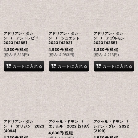
アドリアン・ダカ
アドリアン・ダカ
アドリアン・ダカ
ン / アントレピド
ン / シュエット
ン / アプルモン
2023
[
4285
]
2023
[
4292
]
2023
[
4255
]
4,830
円
(税別)
4,530
円
(税別)
3,830
円
(税別)
(
税込
:
5,313
円
)
(
税込
:
4,983
円
)
(
税込
:
4,213
円
)
カートに入れる
カートに入れる
カートに入れる
アドリアン・ダカ
アクセル・ドモン /
アクセル・ドモン /
ン / オリジン 2023
エテルル 2022
[
2187
]
シアン・ダレ 2022
[
4094
]
[
2199
]
4,830
円
(税別)
4,230
円
(税別)
4,530
円
(税別)