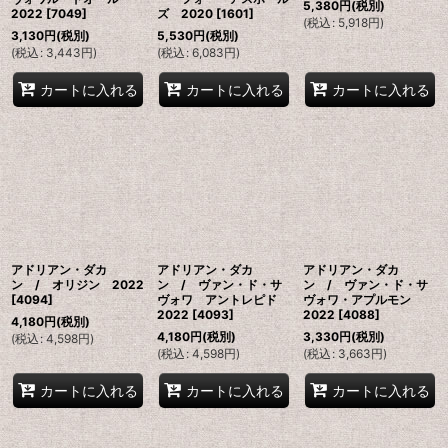
5,380
円
(税別)
2022
[
7049
]
ズ 2020
[
1601
]
(
税込
:
5,918
円
)
3,130
円
(税別)
5,530
円
(税別)
(
税込
:
3,443
円
)
(
税込
:
6,083
円
)
カートに入れる
カートに入れる
カートに入れる
アドリアン・ダカ
アドリアン・ダカ
アドリアン・ダカ
ン / オリジン 2022
ン / ヴァン・ド・サ
ン / ヴァン・ド・サ
[
4094
]
ヴォワ アントレピド
ヴォワ・アプルモン
2022
[
4093
]
2022
[
4088
]
4,180
円
(税別)
4,180
円
(税別)
3,330
円
(税別)
(
税込
:
4,598
円
)
(
税込
:
4,598
円
)
(
税込
:
3,663
円
)
カートに入れる
カートに入れる
カートに入れる