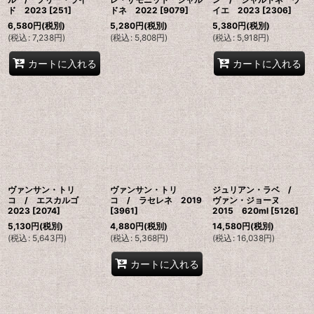
ド 2023
[
251
]
ドネ 2022
[
9079
]
イエ 2023
[
2306
]
6,580
円
(税別)
5,280
円
(税別)
5,380
円
(税別)
(
税込
:
7,238
円
)
(
税込
:
5,808
円
)
(
税込
:
5,918
円
)
カートに入れる
カートに入れる
ヴァンサン・トリ
ヴァンサン・トリ
ジュリアン・ラベ /
コ / エスカルゴ
コ / ラセレネ 2019
ヴァン・ジョーヌ
2023
[
2074
]
[
3961
]
2015 620ml
[
5126
]
5,130
円
(税別)
4,880
円
(税別)
14,580
円
(税別)
(
税込
:
5,643
円
)
(
税込
:
5,368
円
)
(
税込
:
16,038
円
)
カートに入れる