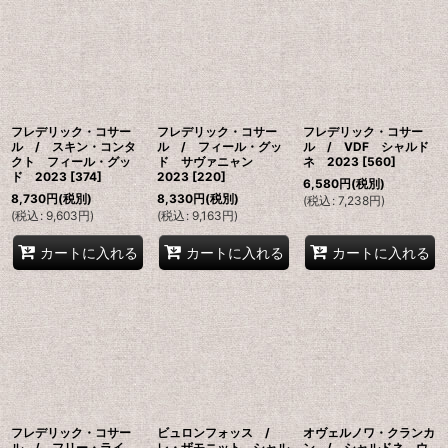
フレデリック・コサー
フレデリック・コサー
フレデリック・コサー
ル / スキン・コンタ
ル / フィール・グッ
ル / VDF シャルド
クト フィール・グッ
ド サヴァニャン
ネ 2023
[
560
]
ド 2023
[
374
]
2023
[
220
]
6,580
円
(税別)
8,730
円
(税別)
8,330
円
(税別)
(
税込
:
7,238
円
)
(
税込
:
9,603
円
)
(
税込
:
9,163
円
)
カートに入れる
カートに入れる
カートに入れる
フレデリック・コサー
ビュロンフォッス /
オヴェルノワ・クランカ
ル / フリー・ライ
レ・ザモニット シャル
ン / シャルドネ ウ