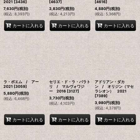
2021
[
3436
]
[
4637
]
[
4616
]
7,630
円
(税別)
3,830
円
(税別)
4,880
円
(税別)
(
税込
:
8,393
円
)
(
税込
:
4,213
円
)
(
税込
:
5,368
円
)
カートに入れる
カートに入れる
カートに入れる
ラ・ボエム / アー
セリエ・ド・ラ・バラト
アドリアン・ダカ
2021
[
3059
]
リ / マルヴォワジ
ン / オリジン（マセ
ー 2016
[
3127
]
ラシオン） 2021
5,880
円
(税別)
[
7389
]
3,730
円
(税別)
(
税込
:
6,468
円
)
3,980
円
(税別)
(
税込
:
4,103
円
)
(
税込
:
4,378
円
)
カートに入れる
カートに入れる
カートに入れる