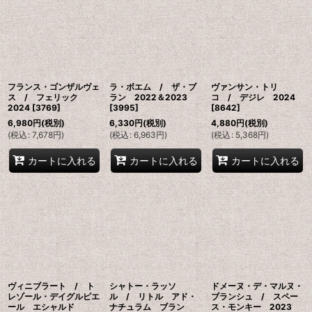
並び順
:
絞り込む
フランス・ゴンザルヴェ
ラ・ボエム / ザ・ブ
ヴァンサン・トリ
ス / フェリック
ラン 2022＆2023
コ / デジレ 2024
2024
[
3769
]
[
3995
]
[
8642
]
6,980
円
(税別)
6,330
円
(税別)
4,880
円
(税別)
(
税込
:
7,678
円
)
(
税込
:
6,963
円
)
(
税込
:
5,368
円
)
カートに入れる
カートに入れる
カートに入れる
ヴィニブラート / ト
シャトー・ラッソ
ドメーヌ・デ・マルヌ・
レゾール・デイグルピエ
ル / リトル アド・
ブランシュ / スペー
ール エシャルド
ナチュラム ブラン
ス・モンキー 2023