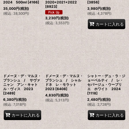
2024 500ml
[
4166
]
2020+2021+2022
[
3856
]
[
6923
]
35,000
円
(税別)
3,980
円
(税別)
(
税込
:
38,500
円
)
(
税込
:
4,378
円
)
3,230
円
(税別)
(
税込
:
3,553
円
)
カートに入れる
ドメーヌ・デ・マルヌ・
ドメーヌ・デ・マルヌ・
シャトー・デュ・ラ・ジ
ブランシュ / サヴァ
ブランシュ / シャル
ョーベルティ / レ・
ニャン アン・キャト
ドネ レ・モラット
セパージュ・ウーブリ
ル・ヴィス 2023
2023
[
6408
]
エ ホワイト 2024
[
2489
]
[
1118
]
4,830
円
(税別)
6,380
円
(税別)
2,480
円
(税別)
(
税込
:
5,313
円
)
(
税込
:
7,018
円
)
(
税込
:
2,728
円
)
カートに入れる
カートに入れる