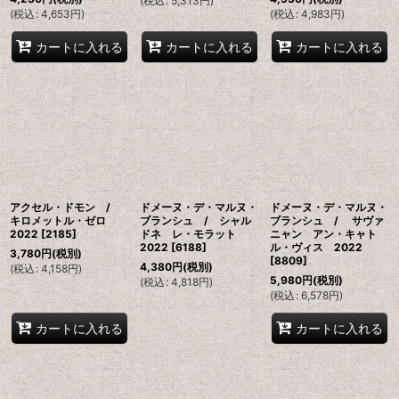
(
税込
:
5,313
円
)
(
税込
:
4,653
円
)
(
税込
:
4,983
円
)
カートに入れる
カートに入れる
カートに入れる
アクセル・ドモン /
ドメーヌ・デ・マルヌ・
ドメーヌ・デ・マルヌ・
キロメットル・ゼロ
ブランシュ / シャル
ブランシュ / サヴァ
2022
[
2185
]
ドネ レ・モラット
ニャン アン・キャト
2022
[
6188
]
ル・ヴィス 2022
3,780
円
(税別)
[
8809
]
4,380
円
(税別)
(
税込
:
4,158
円
)
5,980
円
(税別)
(
税込
:
4,818
円
)
(
税込
:
6,578
円
)
カートに入れる
カートに入れる