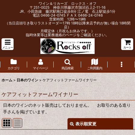
ワイン＆リカーズ ロックス・オフ
〒251-0025 神奈川県藤沢市鵠沼石上2-11-16
JR、小田急線 藤沢駅南口徒歩8分 江ノ電 石上駅徒歩1分
電話 0466-24-0745 ＦＡＸ 0466-24-0746
営業時間 12時〜19時
（当日店頭引き取りラストオーダー17時 18時以降来店予約が無い場合 18時閉
店）
月曜定休（月祝もお休みです。）
臨時休業等は業務連絡のページをご確認ください。
メニュー
カート
カテゴリ
マイページ
商品検索
ご利用案内
ホーム
>
日本のワイン
>
ケアフィットファームワイナリー
ケアフィットファームワイナリー
日本のワインのネット販売はしておりません。 お取引のある造り
手さんを掲げています。
表示順変更
閉じる