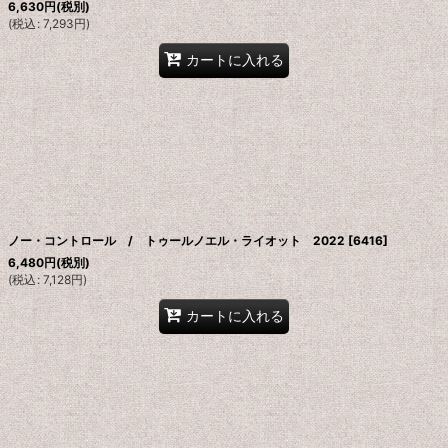
6,630
円
(税別)
(
税込
:
7,293
円
)
カートに入れる
ノー・コントロール / トゥールノエル・ライオット 2022
[
6416
]
6,480
円
(税別)
(
税込
:
7,128
円
)
カートに入れる