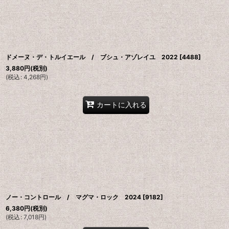
並び順
:
ドメーヌ・デ・トルイエール / ブシュ・アゾレイユ 2022
[
4488
]
3,880
円
(税別)
(
税込
:
4,268
円
)
カートに入れる
ノー・コントロール / マグマ・ロック 2024
[
9182
]
6,380
円
(税別)
(
税込
:
7,018
円
)