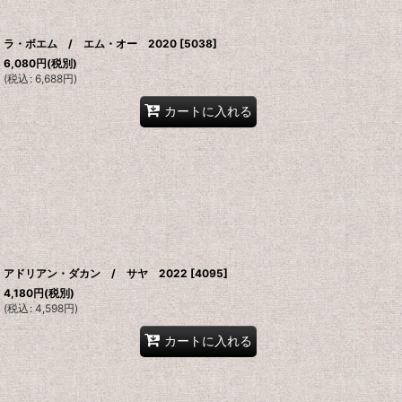
ラ・ボエム / エム・オー 2020
[
5038
]
6,080
円
(税別)
(
税込
:
6,688
円
)
カートに入れる
アドリアン・ダカン / サヤ 2022
[
4095
]
4,180
円
(税別)
(
税込
:
4,598
円
)
カートに入れる