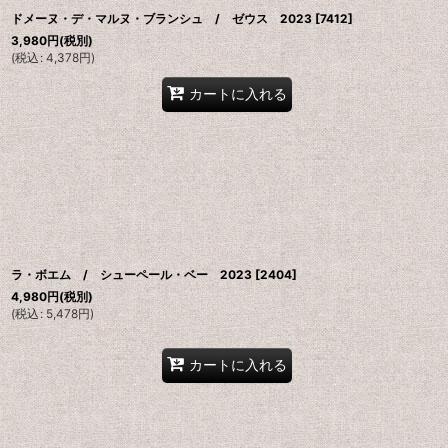
ドメーヌ・デ・マルヌ・ブランシュ / ゼウス 2023
[
7412
]
3,980
円
(税別)
(
税込
:
4,378
円
)
カートに入れる
ラ・ボエム / シューペール・ベー 2023
[
2404
]
4,980
円
(税別)
(
税込
:
5,478
円
)
カートに入れる