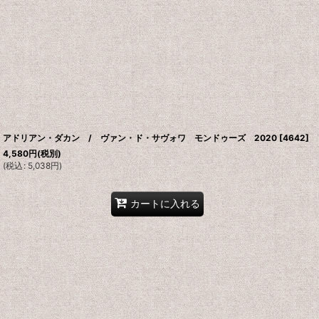
アドリアン・ダカン / ヴァン・ド・サヴォワ モンドゥーズ 2020
[
4642
]
4,580
円
(税別)
(
税込
:
5,038
円
)
カートに入れる