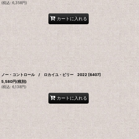
(
税込
:
6,358
円
)
カートに入れる
ノー・コントロール / ロカイユ・ビリー 2022
[
6407
]
5,580
円
(税別)
(
税込
:
6,138
円
)
カートに入れる