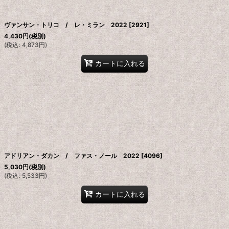
ヴァンサン・トリコ / レ・ミラン 2022
[
2921
]
4,430
円
(税別)
(
税込
:
4,873
円
)
カートに入れる
アドリアン・ダカン / ファス・ノール 2022
[
4096
]
5,030
円
(税別)
(
税込
:
5,533
円
)
カートに入れる