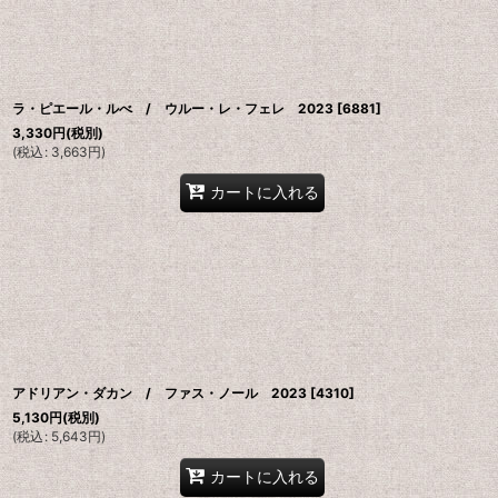
ラ・ピエール・ルべ / ウルー・レ・フェレ 2023
[
6881
]
3,330
円
(税別)
(
税込
:
3,663
円
)
カートに入れる
アドリアン・ダカン / ファス・ノール 2023
[
4310
]
5,130
円
(税別)
(
税込
:
5,643
円
)
カートに入れる