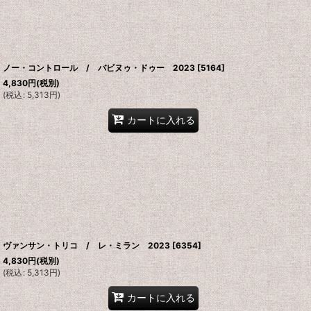
ノー・コントロール / バビヌゥ・ドゥー 2023
[
5164
]
4,830
円
(税別)
(
税込
:
5,313
円
)
カートに入れる
ヴァンサン・トリコ / レ・ミラン 2023
[
6354
]
4,830
円
(税別)
(
税込
:
5,313
円
)
カートに入れる