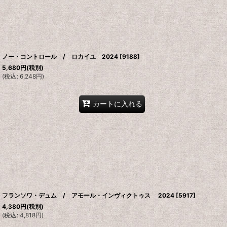
ノー・コントロール / ロカイユ 2024
[
9188
]
5,680
円
(税別)
(
税込
:
6,248
円
)
カートに入れる
フランソワ・デュム / アモール・インヴィクトゥス 2024
[
5917
]
4,380
円
(税別)
(
税込
:
4,818
円
)