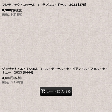
フレデリック・コサール / ラプスス・ドール 2023
[
375
]
8,380
円
(税別)
(
税込
:
9,218
円
)
ジョゼット・エ・ミシェル / ル・ディール・セ・ビアン・ル・フェル・セ・
ミュー 2023
[
8444
]
3,180
円
(税別)
(
税込
:
3,498
円
)
カートに入れる