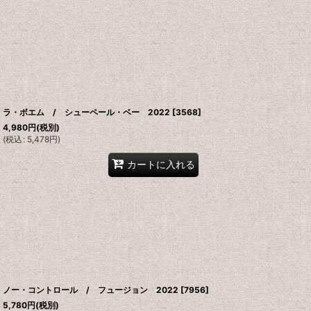
ラ・ボエム / シューペール・ベー 2022
[
3568
]
4,980
円
(税別)
(
税込
:
5,478
円
)
カートに入れる
ノー・コントロール / フュージョン 2022
[
7956
]
5,780
円
(税別)