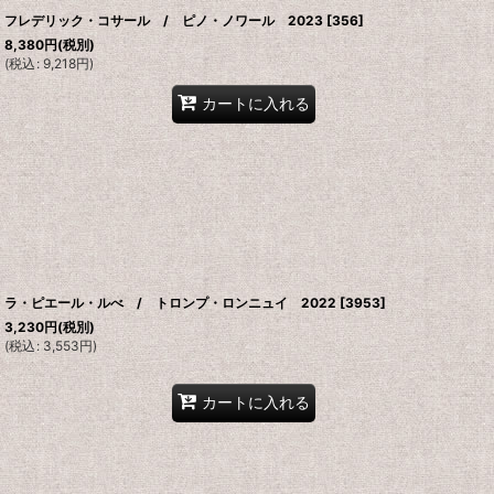
フレデリック・コサール / ピノ・ノワール 2023
[
356
]
8,380
円
(税別)
(
税込
:
9,218
円
)
カートに入れる
ラ・ピエール・ルべ / トロンプ・ロンニュイ 2022
[
3953
]
3,230
円
(税別)
(
税込
:
3,553
円
)
カートに入れる