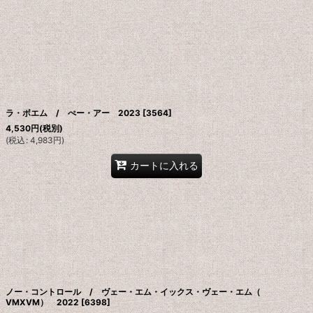
ラ・ボエム / ぺー・アー 2023
[
3564
]
4,530
円
(税別)
(
税込
:
4,983
円
)
カートに入れる
ノー・コントロール / ヴェー・エム・イックス・ヴェー・エム（
VMXVM） 2022
[
6398
]