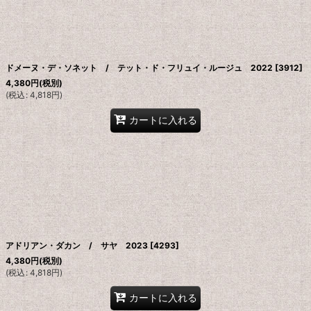
ドメーヌ・デ・ソネット / テット・ド・フリュイ・ルージュ 2022
[
3912
]
4,380
円
(税別)
(
税込
:
4,818
円
)
カートに入れる
アドリアン・ダカン / サヤ 2023
[
4293
]
4,380
円
(税別)
(
税込
:
4,818
円
)
カートに入れる