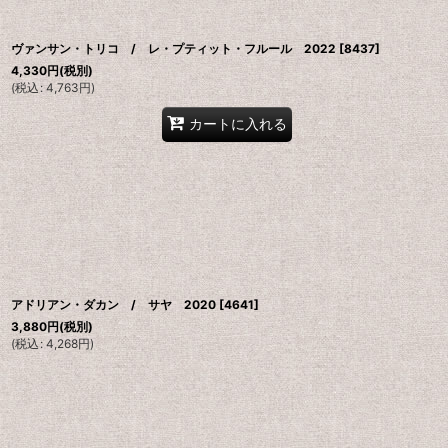
ヴァンサン・トリコ / レ・プティット・フルール 2022
[
8437
]
4,330
円
(税別)
(
税込
:
4,763
円
)
カートに入れる
アドリアン・ダカン / サヤ 2020
[
4641
]
3,880
円
(税別)
(
税込
:
4,268
円
)