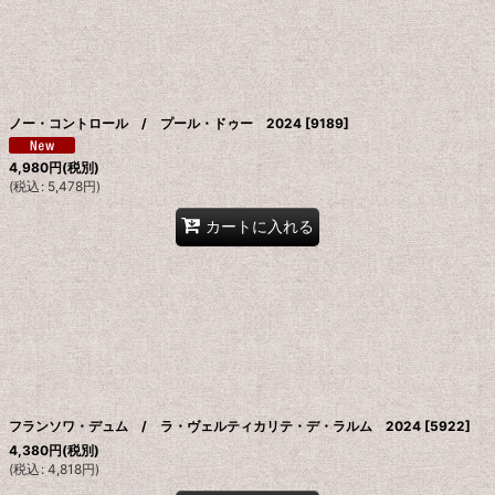
絞り込む
ノー・コントロール / プール・ドゥー 2024
[
9189
]
4,980
円
(税別)
(
税込
:
5,478
円
)
カートに入れる
フランソワ・デュム / ラ・ヴェルティカリテ・デ・ラルム 2024
[
5922
]
4,380
円
(税別)
(
税込
:
4,818
円
)