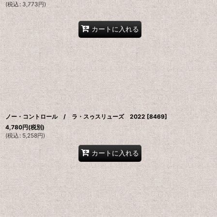
(
税込
:
3,773
円
)
カートに入れる
ノー・コントロール / ラ・スゥスリューズ 2022
[
8469
]
4,780
円
(税別)
(
税込
:
5,258
円
)
カートに入れる