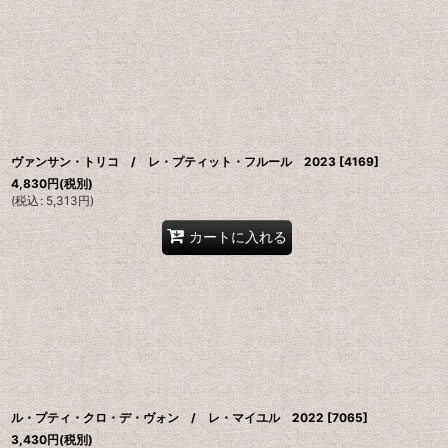
ヴァンサン・トリコ / レ・プティット・フルール 2023
[
4169
]
4,830
円
(税別)
(
税込
:
5,313
円
)
カートに入れる
ル・プティ・クロ・デ・ヴォン / レ・マイユル 2022
[
7065
]
3,430
円
(税別)