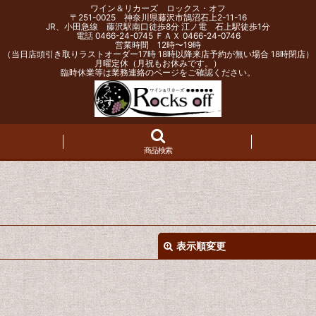
ワイン＆リカーズ ロックス・オフ
〒251-0025 神奈川県藤沢市鵠沼石上2-11-16
JR、小田急線 藤沢駅南口徒歩8分 江ノ電 石上駅徒歩1分
電話 0466-24-0745 ＦＡＸ 0466-24-0746
営業時間 12時〜19時
（当日店頭引き取りラストオーダー17時 18時以降来店予約が無い場合 18時閉店）
月曜定休（月祝もお休みです。）
臨時休業等は業務連絡のページをご確認ください。
商品検索
表示順変更