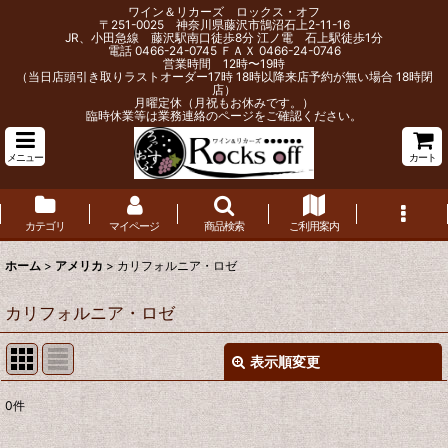
ワイン＆リカーズ ロックス・オフ
〒251-0025 神奈川県藤沢市鵠沼石上2-11-16
JR、小田急線 藤沢駅南口徒歩8分 江ノ電 石上駅徒歩1分
電話 0466-24-0745 ＦＡＸ 0466-24-0746
営業時間 12時〜19時
（当日店頭引き取りラストオーダー17時 18時以降来店予約が無い場合 18時閉
店）
月曜定休（月祝もお休みです。）
臨時休業等は業務連絡のページをご確認ください。
メニュー
カート
カテゴリ
マイページ
商品検索
ご利用案内
ホーム
>
アメリカ
>
カリフォルニア・ロゼ
カリフォルニア・ロゼ
表示順変更
閉じる
0
件
表示数
: