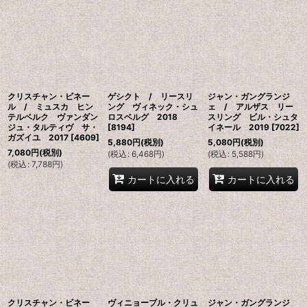
クリスチャン・ビネー
ゲシクト / リースリ
ジャン・ガングランジ
ル / ミュスカ ヒン
ング ヴィネック・シュ
ェ / アルザス リー
テルベルク ヴァンダン
ロスベルグ 2018
スリング ビル・シュタ
ジュ・タルティヴ サ・
[
8194
]
イネール 2019
[
7022
]
ガズイユ 2017
[
4609
]
5,880
円
(税別)
5,080
円
(税別)
7,080
円
(税別)
(
税込
:
6,468
円
)
(
税込
:
5,588
円
)
(
税込
:
7,788
円
)
カートに入れる
カートに入れる
クリスチャン・ビネー
ヴィニョーブル・クリュ
ジャン・ガングランジ