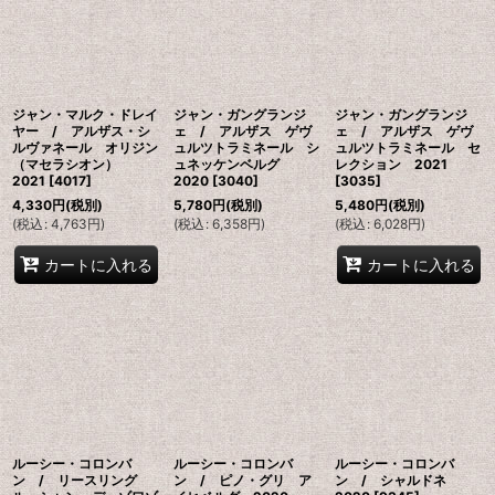
ジャン・マルク・ドレイ
ジャン・ガングランジ
ジャン・ガングランジ
ヤー / アルザス・シ
ェ / アルザス ゲヴ
ェ / アルザス ゲヴ
ルヴァネール オリジン
ュルツトラミネール シ
ュルツトラミネール セ
（マセラシオン）
ュネッケンベルグ
レクション 2021
2021
[
4017
]
2020
[
3040
]
[
3035
]
4,330
円
(税別)
5,780
円
(税別)
5,480
円
(税別)
(
税込
:
4,763
円
)
(
税込
:
6,358
円
)
(
税込
:
6,028
円
)
カートに入れる
カートに入れる
ルーシー・コロンバ
ルーシー・コロンバ
ルーシー・コロンバ
ン / リースリング
ン / ピノ・グリ ア
ン / シャルドネ