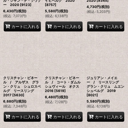
ル・シャン・デ・ゾワゾ
イヒベルグ 2020
2020
[
9345
]
ー 2020
[
9123
]
[
8757
]
4,730
円
(税別)
6,430
円
(税別)
5,580
円
(税別)
(
税込
:
5,203
円
)
(
税込
:
7,073
円
)
(
税込
:
6,138
円
)
カートに入れる
カートに入れる
カートに入れる
クリスチャン・ビネー
クリスチャン・ビネー
ジュリアン・メイエ
ル / アルザス グラ
ル / コート・ダムル
ー / リースリング
ン・クリュ シュロスベ
シュヴィール オクス
グラン・クリュ ムエン
ルグ リースリング
2016
[
5619
]
シュベルグ 2019
2017
[
5630
]
[
8021
]
6,480
円
(税別)
6,680
円
(税別)
5,580
円
(税別)
(
税込
:
7,128
円
)
(
税込
:
7,348
円
)
(
税込
:
6,138
円
)
カートに入れる
カートに入れる
カートに入れる