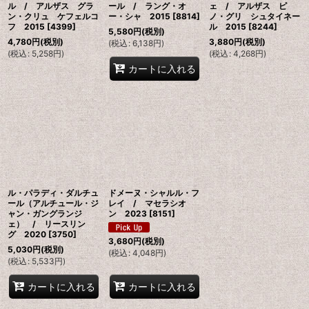
ル / アルザス グラ
ール / ラング・オ
ェ / アルザス ピ
ン・クリュ ケフェルコ
ー・シャ 2015
[
8814
]
ノ・グリ シュタイネー
フ 2015
[
4399
]
ル 2015
[
8244
]
5,580
円
(税別)
4,780
円
(税別)
3,880
円
(税別)
(
税込
:
6,138
円
)
(
税込
:
5,258
円
)
(
税込
:
4,268
円
)
カートに入れる
ル・パラディ・ダルチュ
ドメーヌ・シャルル・フ
ール（アルチュール・ジ
レイ / マセラシオ
ャン・ガングランジ
ン 2023
[
8151
]
ェ） / リースリン
グ 2020
[
3750
]
3,680
円
(税別)
5,030
円
(税別)
(
税込
:
4,048
円
)
(
税込
:
5,533
円
)
カートに入れる
カートに入れる