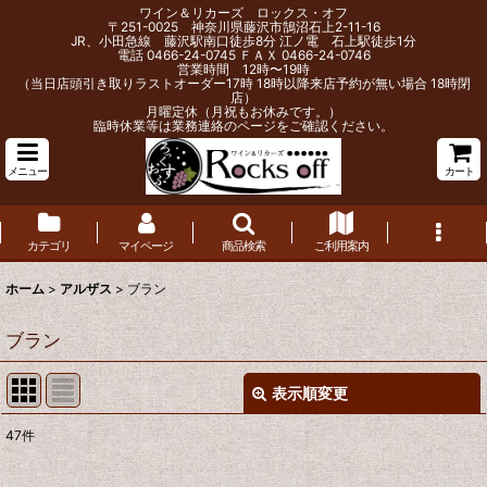
ワイン＆リカーズ ロックス・オフ
〒251-0025 神奈川県藤沢市鵠沼石上2-11-16
JR、小田急線 藤沢駅南口徒歩8分 江ノ電 石上駅徒歩1分
電話 0466-24-0745 ＦＡＸ 0466-24-0746
営業時間 12時〜19時
（当日店頭引き取りラストオーダー17時 18時以降来店予約が無い場合 18時閉
店）
月曜定休（月祝もお休みです。）
臨時休業等は業務連絡のページをご確認ください。
メニュー
カート
カテゴリ
マイページ
商品検索
ご利用案内
ホーム
>
アルザス
>
ブラン
ブラン
表示順変更
閉じる
47
件
表示数
: