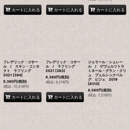
カートに入れる
カートに入れる
カートに入れる
フレデリック・コサー
フレデリック・コサー
ジェラール・シュレー
ル / スキン・コンタ
ル / ラフリング
ル / ゲヴュルツトラ
クト ラフリング
2021
[
383
]
ミネール・グラン・クリ
2021
[
394
]
ュ プェルシックベル
8,380
円
(税別)
グ ピジェ 2019
9,380
円
(税別)
(
税込
:
9,218
円
)
[
8310
]
(
税込
:
10,318
円
)
6,580
円
(税別)
(
税込
:
7,238
円
)
カートに入れる
カートに入れる