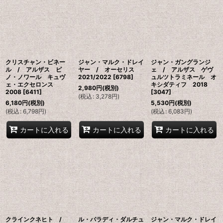
並び順
:
絞り込む
クリスチャン・ビネー
ジャン・マルク・ドレイ
ジャン・ガングランジ
ル / アルザス ピ
ヤー / オーセリス
ェ / アルザス ゲヴ
ノ・ノワール キュヴ
2021/2022
[
6798
]
ュルツトラミネール オ
ェ・エクセロンス
キシダティフ 2018
2,980
円
(税別)
2008
[
6411
]
[
3047
]
(
税込
:
3,278
円
)
6,180
円
(税別)
5,530
円
(税別)
(
税込
:
6,798
円
)
(
税込
:
6,083
円
)
カートに入れる
カートに入れる
カートに入れる
クラインクネヒト /
ル・パラディ・ダルチュ
ジャン・マルク・ドレイ