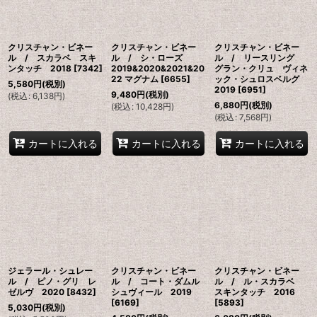
クリスチャン・ビネー
クリスチャン・ビネー
クリスチャン・ビネー
ル / スカラベ スキ
ル / シ・ローズ
ル / リースリング
ンタッチ 2018
[
7342
]
2019&2020&2021&20
グラン・クリュ ヴィネ
22 マグナム
[
6655
]
ック・シュロスベルグ
5,580
円
(税別)
2019
[
6951
]
9,480
円
(税別)
(
税込
:
6,138
円
)
6,880
円
(税別)
(
税込
:
10,428
円
)
(
税込
:
7,568
円
)
カートに入れる
カートに入れる
カートに入れる
ジェラール・シュレー
クリスチャン・ビネー
クリスチャン・ビネー
ル / ピノ・グリ レ
ル / コート・ダムル
ル / ル・スカラベ
ゼルヴ 2020
[
8432
]
シュヴィール 2019
スキンタッチ 2016
[
6169
]
[
5893
]
5,030
円
(税別)