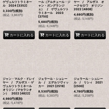
ゲヴュルツトラミネー
ール（アルチュール・ジ
ヤー / アルザス オ
ル 2024
[
3352
]
ャン・ガングランジ
ークセロワ オリジン
ェ） / ゲヴュルツト
2022
[
4808
]
3,330
円
(税別)
ラミネール 2023
4,680
円
(税別)
(
税込
:
3,663
円
)
[
3750
]
(
税込
:
5,148
円
)
5,680
円
(税別)
(
税込
:
6,248
円
)
カートに入れる
カートに入れる
カートに入れる
ジャン・マルク・ドレイ
ジェラール・シュレー
ジェラール・シュレー
ヤー / アルザス・ ゲ
ル / エデルツヴィッ
ル / リシィ 2021
ヴュルツトラミネール
カー 2021
[
2519
]
[
2500
]
オリジン（マセラシオ
8,530
円
(税別)
4,780
円
(税別)
ン） 2022
[
4822
]
(
税込
:
9,383
円
)
(
税込
:
5,258
円
)
4,980
円
(税別)
(
税込
:
5,478
円
)