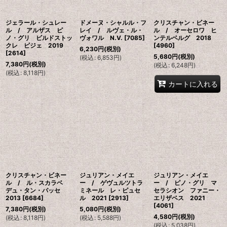
ジェラール・シュレー
ドメーヌ・シャルル・フ
クリスチャン・ビネー
ル / アルザス ピ
レイ / ルヴェ・ル・
ル / オーセロワ ヒ
ノ・グリ ビルドストッ
ヴォワル N.V.
[
7085
]
ンテルベルグ 2018
クレ ピジェ 2019
[
4960
]
6,230
円
(税別)
[
2614
]
5,680
円
(税別)
(
税込
:
6,853
円
)
7,380
円
(税別)
(
税込
:
6,248
円
)
(
税込
:
8,118
円
)
カートに入れる
クリスチャン・ビネー
ジュリアン・メイエ
ジュリアン・メイエ
ル / ル・スカラベ
ー / ゲヴュルツトラ
ー / ピノ・グリ マ
デュ・タン・パッセ
ミネール レ・ピュセ
セラシオン ファニー・
2013
[
6684
]
ル 2021
[
2913
]
エリザベス 2021
[
4061
]
7,380
円
(税別)
5,080
円
(税別)
4,580
円
(税別)
(
税込
:
8,118
円
)
(
税込
:
5,588
円
)
(
税込
:
5,038
円
)