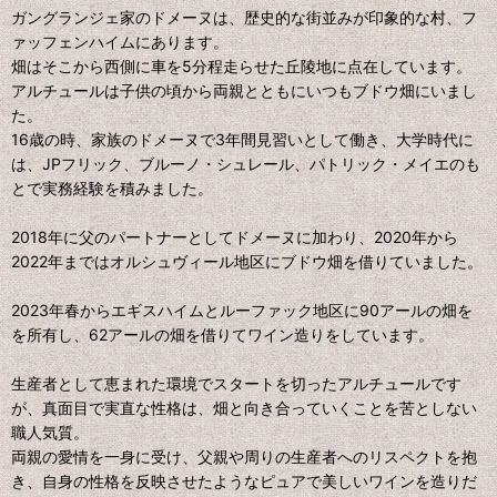
ガングランジェ家のドメーヌは、歴史的な街並みが印象的な村、フ
ァッフェンハイムにあります。
畑はそこから西側に車を5分程走らせた丘陵地に点在しています。
アルチュールは子供の頃から両親とともにいつもブドウ畑にいまし
た。
16歳の時、家族のドメーヌで3年間見習いとして働き、大学時代に
は、JPフリック、ブルーノ・シュレール、パトリック・メイエのも
とで実務経験を積みました。
2018年に父のパートナーとしてドメーヌに加わり、2020年から
2022年まではオルシュヴィール地区にブドウ畑を借りていました。
2023年春からエギスハイムとルーファック地区に90アールの畑を
を所有し、62アールの畑を借りてワイン造りをしています。
生産者として恵まれた環境でスタートを切ったアルチュールです
が、真面目で実直な性格は、畑と向き合っていくことを苦としない
職人気質。
両親の愛情を一身に受け、父親や周りの生産者へのリスペクトを抱
き、自身の性格を反映させたようなピュアで美しいワインを造りだ