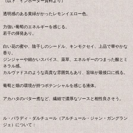
（以下 インポーター資料より）
透明感のある黄緑がかったレモンイエロー色。
力強い葡萄のエネルギーを感じる。
若干の揮発あり。
白い花の蜜や、陰干しのシードル、キンモクセイ、上品で華やかな
香り。
ジンジャーや細かいスパイス、薬草、エネルギーのつまった酸とミ
ネラル感。
カルヴァドスのような高貴な雰囲気もあり、旨味が最後口に残る。
葡萄と畑の環境が持つポテンシャルを感じる液体。
アカハタのバター煮など、繊細で濃厚なソースと相性良さそう。
ル・パラディ・ダルチュール（アルチュール・ジャン・ガングラン
ジェ）について：