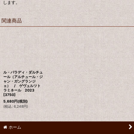
します。
関連商品
ル・パラディ・ダルチュ
ール（アルチュール・ジ
ャン・ガングランジ
ェ） / ゲヴュルツト
ラミネール 2023
[
3750
]
5,680
円
(税別)
(
税込
:
6,248
円
)
ホーム