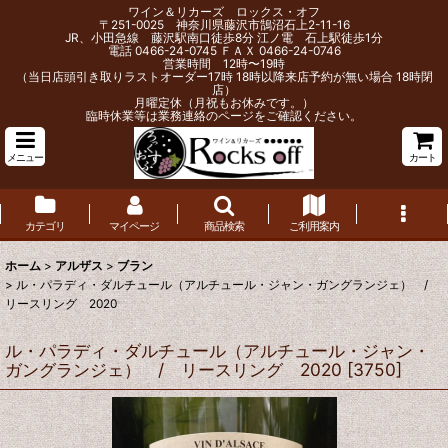
ワイン＆リカーズ ロックス・オフ
〒251-0025 神奈川県藤沢市鵠沼石上2-11-16
JR、小田急線 藤沢駅南口徒歩8分 江ノ電 石上駅徒歩1分
電話 0466-24-0745 ＦＡＸ 0466-24-0746
営業時間 12時〜19時
（当日店頭引き取りラストオーダー17時 18時以降来店予約が無い場合 18時閉
店）
月曜定休（月祝もお休みです。）
臨時休業等は業務連絡のページをご確認ください。
メニュー
カート
カテゴリ
マイページ
商品検索
ご利用案内
ホーム
>
アルザス
>
ブラン
>
ル・パラディ・ダルチュール（アルチュール・ジャン・ガングランジェ） /
リースリング 2020
ル・パラディ・ダルチュール（アルチュール・ジャン・
ガングランジェ） / リースリング 2020
[
3750
]