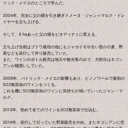
リック・メイエのところで学んだ。
2004年、完全に父の畑を引き継ぎドメーヌ・ジャン＝マルク・ドレ
イヤーを立ち上げる。
そして、6 haあった父の畑をビオディナミに変える。
立ち上げ当初はブドウ栽培の他にもジャガイモや古い昔の小麦、野
菜なども並行して作り販売していた。
また、ワインのボトル販売は地元や観光客のみで、大部分はネゴシ
アンが桶買いしていた。
2009年、パトリック・メイエの影響もあり、ピノノワールで最初の
SO2無添加のワインをつくる。
これを機にSO2無添加のワインに気持ちが傾いていったジャン・マ
ルク。
2013年、初めて全てのワインをSO2無添加で仕込む。
2014年、並行して行っていた野菜販売をやめ、またネゴシアンに売