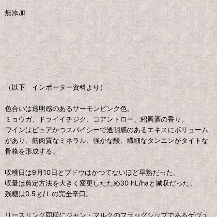
無添加
（以下 インポーター資料より）
色合いは透明感のあるサーモンピンク色。
ミョウガ、ドライイチジク、コアントロー、紹興酒の香り。
ワインはピュアかつスパイシーで透明感のあるエキスにボリューム
があり、筋肉質なミネラル、強かな酸、繊細なタンニンがタイトな
骨格を形成する。
収穫日は9月10日とブドウはかつてないほど早熟だった。
収量は剪定方法を大きく変更したため30 hL/haと減収だった。
残糖は0.5ｇ/Ｌの完全辛口。
リースリング同様にジャン・マルクのフラッグシップであるゲヴュ