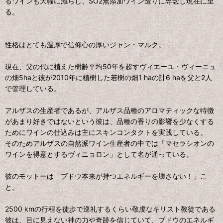
るワインも大幅に減らし、SO2無添加ワイン造りに専念し現在に至
る。
性格はとても温厚で信仰心の厚いジャン・マルク。
現在、父の代に植えた樹齢平均50年を超すヴィエーユ・ヴィーニュ
の畑5haと彼が2010年に植樹した若樹の畑1 haの計6 haを父と2人
で管理している。
アルザスの生産者であるが、アルザス品種のアロマティックな特徴
があまり好きではないという彼は、品種の香りの影響を少なくする
ためにワインの仕込みは主にスキンコンタクトを実践している。
そのためアルザスの自然派ワイン生産者の中では「マセラシオンの
ワインを得意とするヴィニョロン」として名が通っている。
彼のモットーは「ブドウ本来が持つエネルギーを壊さない！」こ
と。
2500 kmの行程を徒歩で巡礼するくらい敬虔なキリスト教徒である
彼は、目に見えない神の力や奇跡を信じていて、ブドウのエネルギ