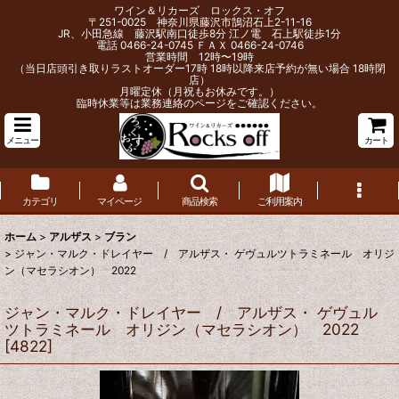
ワイン＆リカーズ ロックス・オフ
〒251-0025 神奈川県藤沢市鵠沼石上2-11-16
JR、小田急線 藤沢駅南口徒歩8分 江ノ電 石上駅徒歩1分
電話 0466-24-0745 ＦＡＸ 0466-24-0746
営業時間 12時〜19時
（当日店頭引き取りラストオーダー17時 18時以降来店予約が無い場合 18時閉
店）
月曜定休（月祝もお休みです。）
臨時休業等は業務連絡のページをご確認ください。
メニュー
カート
カテゴリ
マイページ
商品検索
ご利用案内
ホーム
>
アルザス
>
ブラン
>
ジャン・マルク・ドレイヤー / アルザス・ ゲヴュルツトラミネール オリジ
ン（マセラシオン） 2022
ジャン・マルク・ドレイヤー / アルザス・ ゲヴュル
ツトラミネール オリジン（マセラシオン） 2022
[
4822
]