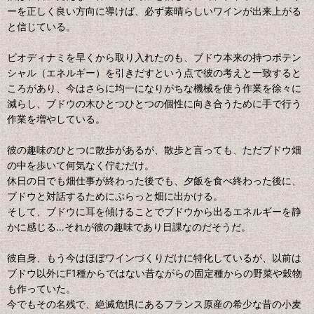
ーを正しく良い方向に導けば、必ず素晴らしいワインが出来上がる
と信じている。
ビオディナミを早くから取り入れたのも、ブドウ本来の持つポテン
シャル（エネルギー）を引きだすという点で彼の考えと一致すると
ころがあり、今はさらに均一になりがちな機械を使う作業を徐々に
減らし、ブドウの木ひとつひとつの個性に向き合うために手で行う
作業を増やしている。
彼の趣味のひとつに散歩があるが、散歩と言っても、ただブドウ畑
の中を歩いて何気なく佇むだけ。
休日の日でも畑仕事が終わった後でも、夕飯を食べ終わった後に、
ブドウと対話するためにぷらっと畑に出かける。
そして、ブドウに耳を傾けることでブドウから出るエネルギーを静
かに感じる…それが彼の趣味であり日課なのだそうだ。
彼自身、もう今はほぼワインづくりだけに特化しているが、以前は
ブドウ以外にF1種からではない昔ながらの固定種からの野菜や穀物
も作っていた。
今でもその名残で、絶滅危惧にあるフランス原産の希少な昔の小麦