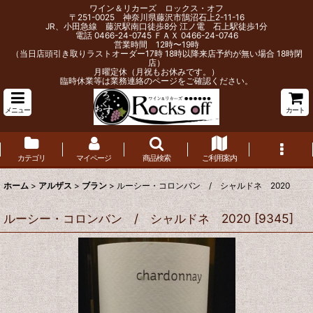
ワイン＆リカーズ ロックス・オフ
〒251-0025 神奈川県藤沢市鵠沼石上2-11-16
JR、小田急線 藤沢駅南口徒歩8分 江ノ電 石上駅徒歩1分
電話 0466-24-0745 ＦＡＸ 0466-24-0746
営業時間 12時〜19時
（当日店頭引き取りラストオーダー17時 18時以降来店予約が無い場合 18時閉
店）
月曜定休（月祝もお休みです。）
臨時休業等は業務連絡のページをご確認ください。
メニュー
カート
カテゴリ
マイページ
商品検索
ご利用案内
ホーム
>
アルザス
>
ブラン
>
ルーシー・コロンバン / シャルドネ 2020
ルーシー・コロンバン / シャルドネ 2020
[
9345
]