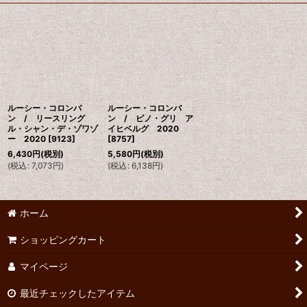
ルーシー・コロンバ
ルーシー・コロンバ
ン / リースリング
ン / ピノ・グリ ア
ル・シャン・デ・ゾワゾ
イヒベルグ 2020
ー 2020
[
9123
]
[
8757
]
6,430
円
(税別)
5,580
円
(税別)
(
税込
:
7,073
円
)
(
税込
:
6,138
円
)
ホーム
ショッピングカート
マイページ
最近チェックしたアイテム