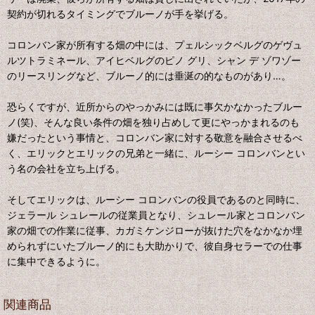
契約が切れるタイミングでブルーノが手を挙げる。
コロンバン家が所有する畑の中には、プェルシックベルグのゲヴュ
ルツトラミネール、アイヒベルグのピノ グリ、シャン デ ゾワゾー
のリースリングなど、ブルーノ的には垂涎の的なものがあり…。
恐らくですが、近所からのやっかみには既に事欠かなかったブルー
ノ(笑)、そんな良い条件の畑を独り占めして更にやっかまれるのも
嫌だったという事情と、コロンバン家に対する敬意を融合させるべ
く、エリックとエリックの兄弟と一緒に、ルーシー コロンバンとい
う名の会社を立ち上げる。
そしてエリックは、ルーシー コロンバンの役員であるのと同時に、
ジェラール シュレールの従業員となり、シュレール家とコロンバン
家の畑での作業に従事、カガミケンジローが抜けた穴をなかなか埋
められずにいたブルーノ的にも大助かりで、彼自身セラーでの仕事
に集中できるように。
関連商品