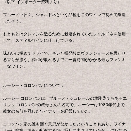
（以下 インポーター資料より）
ブルーノいわく、シャルドネという品種をこのワインで初めて醸造
したそう。
もともとはクレマンを造るために栽培されていたシャルドネを使用
して、スティルワインに仕上げている。
味わいは極めてドライで、キレた揮発酸にヴァンジョーヌを思わせ
る香りが漂う、調和が取れるまでに一番時間がかかる最もファンキ
ーなワイン。
ルーシー・コロンバンについて：
ルーシー コロンバンは、ブルーノ・シュレールの幼馴染でもあるエ
リック コロンバンの叔母さんの名前で、ルーシーは1980年代まで
彼女の名前を冠したワイナリーを経営していた。
コロンバン家の誰も継ぐ意思がなかったということもあり、ワイナ
リーは廃業、彼らが所有する畑は貸しに出されていたが、2017年の