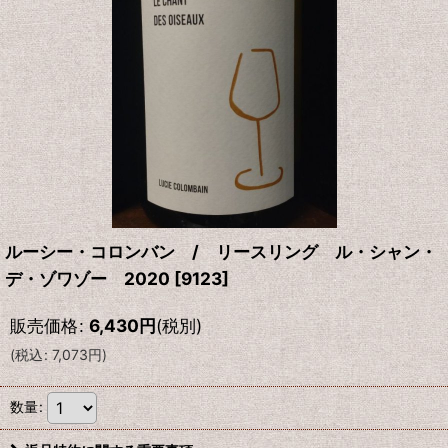
ルーシー・コロンバン / リースリング ル・シャン・
デ・ゾワゾー 2020
[
9123
]
販売価格
:
6,430
円
(税別)
(
税込
:
7,073
円
)
数量
: