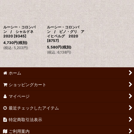
ルーシー・コロンバ
ルーシー・コロンバ
ン / シャルドネ
ン / ピノ・グリ ア
2020
[
9345
]
イヒベルグ 2020
[
8757
]
4,730
円
(税別)
5,580
円
(税別)
(
税込
:
5,203
円
)
(
税込
:
6,138
円
)
ホーム
ショッピングカート
マイページ
最近チェックしたアイテム
特定商取引法表示
ご利用案内