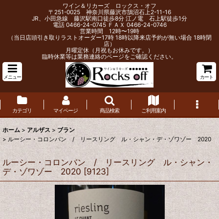
ワイン＆リカーズ ロックス・オフ
〒251-0025 神奈川県藤沢市鵠沼石上2-11-16
JR、小田急線 藤沢駅南口徒歩8分 江ノ電 石上駅徒歩1分
電話 0466-24-0745 ＦＡＸ 0466-24-0746
営業時間 12時〜19時
（当日店頭引き取りラストオーダー17時 18時以降来店予約が無い場合 18時閉
店）
月曜定休（月祝もお休みです。）
臨時休業等は業務連絡のページをご確認ください。
メニュー
カート
カテゴリ
マイページ
商品検索
ご利用案内
ホーム
>
アルザス
>
ブラン
>
ルーシー・コロンバン / リースリング ル・シャン・デ・ゾワゾー 2020
ルーシー・コロンバン / リースリング ル・シャン・
デ・ゾワゾー 2020
[
9123
]