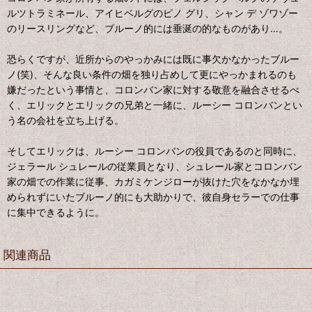
ルツトラミネール、アイヒベルグのピノ グリ、シャン デ ゾワゾー
のリースリングなど、ブルーノ的には垂涎の的なものがあり…。
恐らくですが、近所からのやっかみには既に事欠かなかったブルー
ノ(笑)、そんな良い条件の畑を独り占めして更にやっかまれるのも
嫌だったという事情と、コロンバン家に対する敬意を融合させるべ
く、エリックとエリックの兄弟と一緒に、ルーシー コロンバンとい
う名の会社を立ち上げる。
そしてエリックは、ルーシー コロンバンの役員であるのと同時に、
ジェラール シュレールの従業員となり、シュレール家とコロンバン
家の畑での作業に従事、カガミケンジローが抜けた穴をなかなか埋
められずにいたブルーノ的にも大助かりで、彼自身セラーでの仕事
に集中できるように。
関連商品