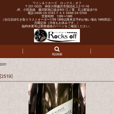
ワイン＆リカーズ ロックス・オフ
〒251-0025 神奈川県藤沢市鵠沼石上2-11-16
JR、小田急線 藤沢駅南口徒歩8分 江ノ電 石上駅徒歩1分
電話 0466-24-0745 ＦＡＸ 0466-24-0746
営業時間 12時〜19時
（当日店頭引き取りラストオーダー17時 18時以降来店予約が無い場合 18時閉店）
月曜定休（月祝もお休みです。）
臨時休業等は業務連絡のページをご確認ください。
商品検索
021
[
2519
]