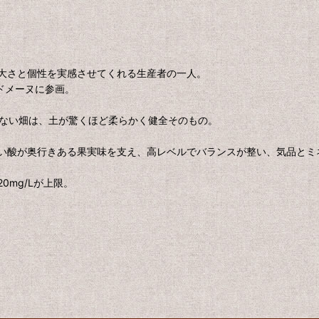
大さと個性を実感させてくれる生産者の一人。
がドメーヌに参画。
いない畑は、土が驚くほど柔らかく健全そのもの。
い酸が奥行きある果実味を支え、高レベルでバランスが整い、気品とミ
mg/Lが上限。