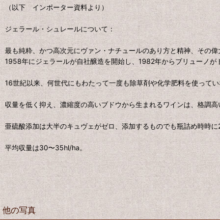
（以下 インポーター資料より）
ジェラール・シュレールについて：
最も純粋、かつ高次元にヴァン・ナチュールのあり方と精神、その偉
1958年にジェラールが自社醸造を開始し、1982年からブリューノ
16世紀以来、何世代にもわたって一度も除草剤や化学肥料を使って
収量を低く抑え、濃縮度の高いブドウから生まれるワインは、格調高
亜硫酸添加は大半のキュヴェがゼロ、添加するものでも瓶詰め時時に20
平均収量は30〜35hl/ha。
他の写真