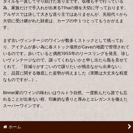
タイルを一貫して守り続けた造り主です。収穫も手で行っている
為、家族だけで手入れが出来る11haの畑を大切に守っております。
アルザスでは決して大きな造り主ではありませんが、先祖代々から
大切に受け継がれた財産は、カーブの中１つとってもうかがえま
す。
まず古いヴィンテージのワインが数多くストックとして残ってお
り、アイテムが多い為に各ストック場所がCaveの地図で管理されて
いるのです。歩いていると偶然1955年のリースリングを発見、珍し
いヴィンテージなので、譲ってくれないかと申し出たら瓶を見せて
くれて、「目減りがすごいので譲りたいが残念ながら出来ない」
と、品質に関する徹底した姿勢が伺えました（実際は大丈夫な程度
なものですが…）。
Binner家のワインの味わいはウルトラ自然、一度飲んだら誰でも忘
れることが出来ない程、印象的な香りと厚みとエレガンスを備えた
スーパーワインです。
ホーム