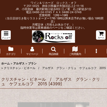
ワイン＆リカーズ ロックス・オフ
〒251-0025 神奈川県藤沢市鵠沼石上2-11-16
JR、小田急線 藤沢駅南口徒歩8分 江ノ電 石上駅徒歩1分
電話 0466-24-0745 ＦＡＸ 0466-24-0746
営業時間 12時〜19時
（当日店頭引き取りラストオーダー17時 18時以降来店予約が無い場合 18時閉
店）
月曜定休（月祝もお休みです。）
臨時休業等は業務連絡のページをご確認ください。
メニュー
カート
カテゴリ
マイページ
商品検索
ご利用案内
ホーム
>
アルザス
>
ブラン
>
クリスチャン・ビネール / アルザス グラン・クリュ ケフェルコフ 2015
クリスチャン・ビネール / アルザス グラン・クリ
ュ ケフェルコフ 2015
[
4399
]