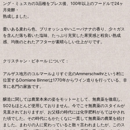
ング・ミュスカの3品種をプレス後、100年以上のフードルで24ヶ
月発酵・
熟成しました。
憂いある麦わら色、ブリオッシュやハニーバナナの香り、少々ガス
を含んだ落ち着いた塩味、たっぷり充実した果実感と程良い熟成
感、均衡のとれたアフターが素晴らしい仕上がりです。
クリスチャン・ビネール について：
アルザス地方のコルマールよりすぐ北のAmmerschwihrという村に
位置するDomiane Binnerは1770年からワイン造りを行っている、非
常に名門の家族です。
醸造に関しては農業本来の姿をモットーとして、無農薬を徹底し、
SO2もほとんど使用しておりません。今でこそ無農薬のスタイルが
見直されておりますが、お父様の時代には化学肥料がもてはやされ
た頃でした。その時代にもかたくなに一貫して無農薬の農業を続け
ました。まわりの人に変わっていると散々言われましたが、このス