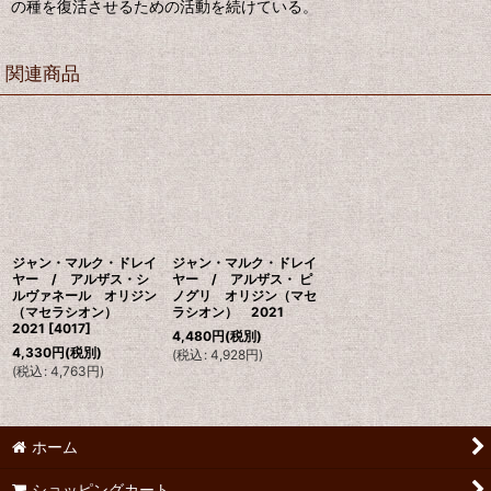
の種を復活させるための活動を続けている。
関連商品
ジャン・マルク・ドレイ
ジャン・マルク・ドレイ
ヤー / アルザス・シ
ヤー / アルザス・ ピ
ルヴァネール オリジン
ノグリ オリジン（マセ
（マセラシオン）
ラシオン） 2021
2021
[
4017
]
4,480
円
(税別)
4,330
円
(税別)
(
税込
:
4,928
円
)
(
税込
:
4,763
円
)
ホーム
ショッピングカート