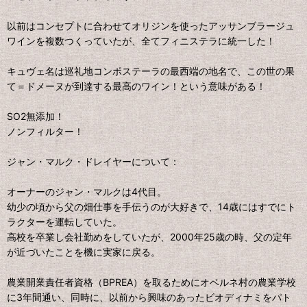
以前はコンセプトに合わせてオリジンを使ったアッサンブラージュ
ワインを複数つくっていたが、全てフィニステラに統一した！
キュヴェ名は巡礼地コンポステーラの最西端の地名で、この世の果
て＝ドメーヌが到達する最高のワイン！という意味がある！
SO2無添加！
ノンフィルター！
ジャン・マルク・ドレイヤーについて：
オーナーのジャン・マルクは4代目。
幼少の頃から父の畑仕事を手伝うのが大好きで、14歳にはすでにト
ラクターを運転していた。
高校を卒業し会社勤めをしていたが、2000年25歳の時、父の定年
が近づいたことを機に実家に戻る。
農業開業責任者資格（BPREA）を取るためにオベルネ村の農業学校
に3年間通い、同時に、以前から興味のあったビオディナミをパト