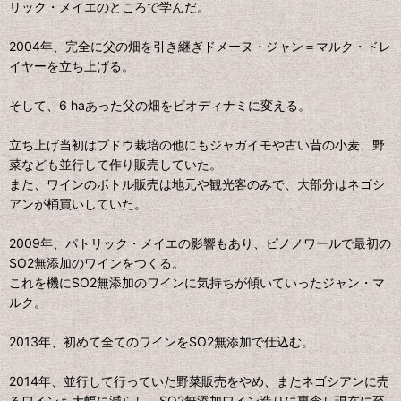
リック・メイエのところで学んだ。
2004年、完全に父の畑を引き継ぎドメーヌ・ジャン＝マルク・ドレ
イヤーを立ち上げる。
そして、6 haあった父の畑をビオディナミに変える。
立ち上げ当初はブドウ栽培の他にもジャガイモや古い昔の小麦、野
菜なども並行して作り販売していた。
また、ワインのボトル販売は地元や観光客のみで、大部分はネゴシ
アンが桶買いしていた。
2009年、パトリック・メイエの影響もあり、ピノノワールで最初の
SO2無添加のワインをつくる。
これを機にSO2無添加のワインに気持ちが傾いていったジャン・マ
ルク。
2013年、初めて全てのワインをSO2無添加で仕込む。
2014年、並行して行っていた野菜販売をやめ、またネゴシアンに売
るワインも大幅に減らし、SO2無添加ワイン造りに専念し現在に至