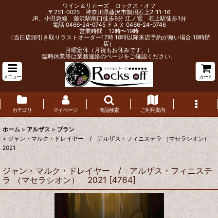
ワイン＆リカーズ ロックス・オフ
〒251-0025 神奈川県藤沢市鵠沼石上2-11-16
JR、小田急線 藤沢駅南口徒歩8分 江ノ電 石上駅徒歩1分
電話 0466-24-0745 ＦＡＸ 0466-24-0746
営業時間 12時〜19時
（当日店頭引き取りラストオーダー17時 18時以降来店予約が無い場合 18時閉
店）
月曜定休（月祝もお休みです。）
臨時休業等は業務連絡のページをご確認ください。
メニュー
カート
カテゴリ
マイページ
商品検索
ご利用案内
ホーム
>
アルザス
>
ブラン
>
ジャン・マルク・ドレイヤー / アルザス・フィニステラ （マセラシオン）
2021
ジャン・マルク・ドレイヤー / アルザス・フィニステ
ラ （マセラシオン） 2021
[
4764
]