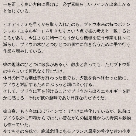
ーを正しく良い方向に導けば、必ず素晴らしいワインが出来上がる
と信じている。
ビオディナミを早くから取り入れたのも、ブドウ本来の持つポテン
シャル（エネルギー）を引きだすという点で彼の考えと一致すると
ころがあり、今はさらに均一になりがちな機械を使う作業を徐々に
減らし、ブドウの木ひとつひとつの個性に向き合うために手で行う
作業を増やしている。
彼の趣味のひとつに散歩があるが、散歩と言っても、ただブドウ畑
の中を歩いて何気なく佇むだけ。
休日の日でも畑仕事が終わった後でも、夕飯を食べ終わった後に、
ブドウと対話するためにぷらっと畑に出かける。
そして、ブドウに耳を傾けることでブドウから出るエネルギーを静
かに感じる…それが彼の趣味であり日課なのだそうだ。
彼自身、もう今はほぼワインづくりだけに特化しているが、以前は
ブドウ以外にF1種からではない昔ながらの固定種からの野菜や穀物
も作っていた。
今でもその名残で、絶滅危惧にあるフランス原産の希少な昔の小麦