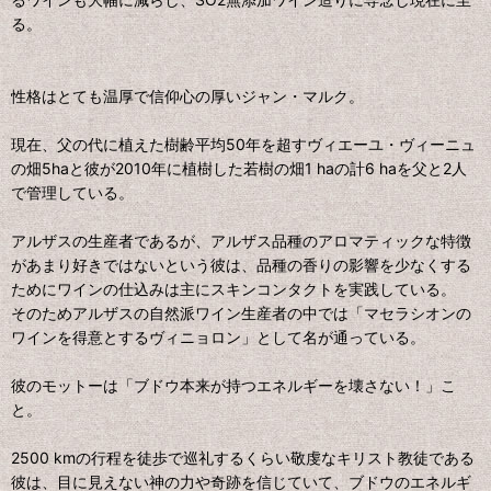
る。
性格はとても温厚で信仰心の厚いジャン・マルク。
現在、父の代に植えた樹齢平均50年を超すヴィエーユ・ヴィーニュ
の畑5haと彼が2010年に植樹した若樹の畑1 haの計6 haを父と2人
で管理している。
アルザスの生産者であるが、アルザス品種のアロマティックな特徴
があまり好きではないという彼は、品種の香りの影響を少なくする
ためにワインの仕込みは主にスキンコンタクトを実践している。
そのためアルザスの自然派ワイン生産者の中では「マセラシオンの
ワインを得意とするヴィニョロン」として名が通っている。
彼のモットーは「ブドウ本来が持つエネルギーを壊さない！」こ
と。
2500 kmの行程を徒歩で巡礼するくらい敬虔なキリスト教徒である
彼は、目に見えない神の力や奇跡を信じていて、ブドウのエネルギ