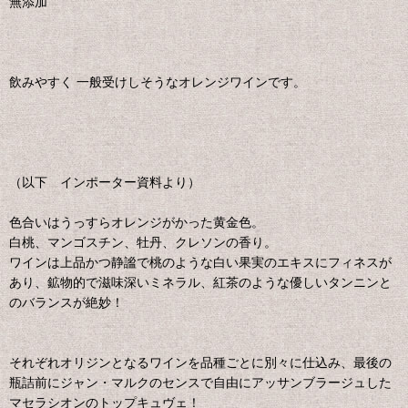
無添加
飲みやすく 一般受けしそうなオレンジワインです。
（以下 インポーター資料より）
色合いはうっすらオレンジがかった黄金色。
白桃、マンゴスチン、牡丹、クレソンの香り。
ワインは上品かつ静謐で桃のような白い果実のエキスにフィネスが
あり、鉱物的で滋味深いミネラル、紅茶のような優しいタンニンと
のバランスが絶妙！
それぞれオリジンとなるワインを品種ごとに別々に仕込み、最後の
瓶詰前にジャン・マルクのセンスで自由にアッサンブラージュした
マセラシオンのトップキュヴェ！