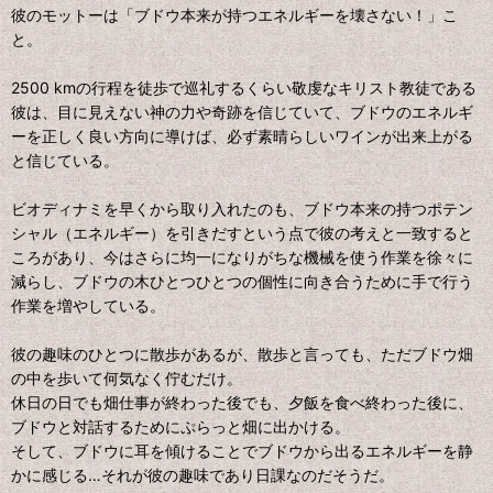
彼のモットーは「ブドウ本来が持つエネルギーを壊さない！」こ
と。
2500 kmの行程を徒歩で巡礼するくらい敬虔なキリスト教徒である
彼は、目に見えない神の力や奇跡を信じていて、ブドウのエネルギ
ーを正しく良い方向に導けば、必ず素晴らしいワインが出来上がる
と信じている。
ビオディナミを早くから取り入れたのも、ブドウ本来の持つポテン
シャル（エネルギー）を引きだすという点で彼の考えと一致すると
ころがあり、今はさらに均一になりがちな機械を使う作業を徐々に
減らし、ブドウの木ひとつひとつの個性に向き合うために手で行う
作業を増やしている。
彼の趣味のひとつに散歩があるが、散歩と言っても、ただブドウ畑
の中を歩いて何気なく佇むだけ。
休日の日でも畑仕事が終わった後でも、夕飯を食べ終わった後に、
ブドウと対話するためにぷらっと畑に出かける。
そして、ブドウに耳を傾けることでブドウから出るエネルギーを静
かに感じる…それが彼の趣味であり日課なのだそうだ。