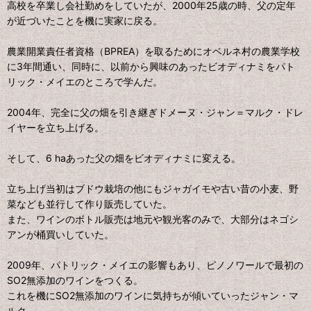
高校を卒業し会社勤めをしていたが、2000年25歳の時、父の定年
が近づいたことを機に実家に戻る。
農業開業責任者資格（BPREA）を取るためにオベルネ村の農業学校
に3年間通い、同時に、以前から興味のあったビオディナミをパト
リック・メイエのところで学んだ。
2004年、完全に父の畑を引き継ぎドメーヌ・ジャン＝マルク・ドレ
イヤーを立ち上げる。
そして、6 haあった父の畑をビオディナミに変える。
立ち上げ当初はブドウ栽培の他にもジャガイモや古い昔の小麦、野
菜なども並行して作り販売していた。
また、ワインのボトル販売は地元や観光客のみで、大部分はネゴシ
アンが桶買いしていた。
2009年、パトリック・メイエの影響もあり、ピノノワールで最初の
SO2無添加のワインをつくる。
これを機にSO2無添加のワインに気持ちが傾いていったジャン・マ
ルク。