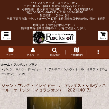
ワイン＆リカーズ ロックス・オフ
〒251-0025 神奈川県藤沢市鵠沼石上2-11-16
JR、小田急線 藤沢駅南口徒歩8分 江ノ電 石上駅徒歩1分
電話 0466-24-0745 ＦＡＸ 0466-24-0746
営業時間 12時〜19時
（当日店頭引き取りラストオーダー17時 18時以降来店予約が無い場合 18時閉
店）
月曜定休（月祝もお休みです。）
臨時休業等は業務連絡のページをご確認ください。
メニュー
カート
カテゴリ
マイページ
商品検索
ご利用案内
ホーム
>
アルザス
>
ブラン
>
ジャン・マルク・ドレイヤー / アルザス・シルヴァネール オリジン（マセ
ラシオン） 2021
ジャン・マルク・ドレイヤー / アルザス・シルヴァネ
ール オリジン（マセラシオン） 2021
[
4017
]