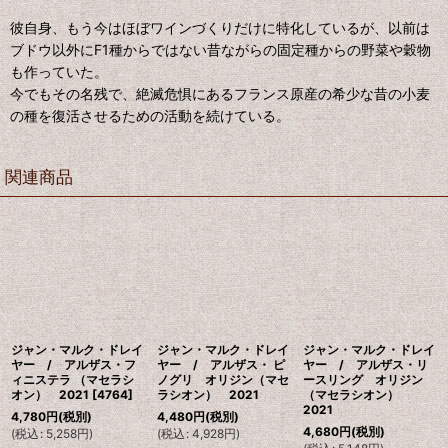
彼自身、もう今はほぼワインづくりだけに特化しているが、以前は
ブドウ以外にF1種からではない昔ながらの固定種からの野菜や穀物
も作っていた。
今でもその名残で、絶滅危惧にあるフランス原産の希少な昔の小麦
の種を復活させるための活動を続けている。
関連商品
ジャン・マルク・ドレイ
ジャン・マルク・ドレイ
ジャン・マルク・ドレイ
ヤー / アルザス・フ
ヤー / アルザス・ ピ
ヤー / アルザス・リ
ィニステラ （マセラシ
ノグリ オリジン（マセ
ースリング オリジン
オン） 2021
[
4764
]
ラシオン） 2021
（マセラシオン）
2021
4,780
円
(税別)
4,480
円
(税別)
4,680
円
(税別)
(
税込
:
5,258
円
)
(
税込
:
4,928
円
)