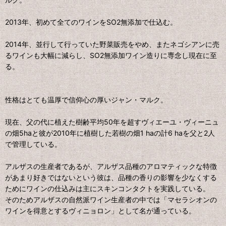
2013年、初めて全てのワインをSO2無添加で仕込む。
2014年、並行して行っていた野菜販売をやめ、またネゴシアンに売
るワインも大幅に減らし、SO2無添加ワイン造りに専念し現在に至
る。
性格はとても温厚で信仰心の厚いジャン・マルク。
現在、父の代に植えた樹齢平均50年を超すヴィエーユ・ヴィーニュ
の畑5haと彼が2010年に植樹した若樹の畑1 haの計6 haを父と2人
で管理している。
アルザスの生産者であるが、アルザス品種のアロマティックな特徴
があまり好きではないという彼は、品種の香りの影響を少なくする
ためにワインの仕込みは主にスキンコンタクトを実践している。
そのためアルザスの自然派ワイン生産者の中では「マセラシオンの
ワインを得意とするヴィニョロン」として名が通っている。