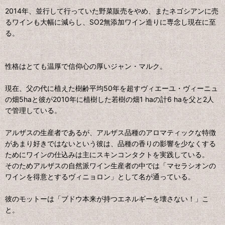
2014年、並行して行っていた野菜販売をやめ、またネゴシアンに売
るワインも大幅に減らし、SO2無添加ワイン造りに専念し現在に至
る。
性格はとても温厚で信仰心の厚いジャン・マルク。
現在、父の代に植えた樹齢平均50年を超すヴィエーユ・ヴィーニュ
の畑5haと彼が2010年に植樹した若樹の畑1 haの計6 haを父と2人
で管理している。
アルザスの生産者であるが、アルザス品種のアロマティックな特徴
があまり好きではないという彼は、品種の香りの影響を少なくする
ためにワインの仕込みは主にスキンコンタクトを実践している。
そのためアルザスの自然派ワイン生産者の中では「マセラシオンの
ワインを得意とするヴィニョロン」として名が通っている。
彼のモットーは「ブドウ本来が持つエネルギーを壊さない！」こ
と。