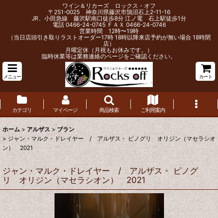
ワイン＆リカーズ ロックス・オフ
〒251-0025 神奈川県藤沢市鵠沼石上2-11-16
JR、小田急線 藤沢駅南口徒歩8分 江ノ電 石上駅徒歩1分
電話 0466-24-0745 ＦＡＸ 0466-24-0746
営業時間 12時〜19時
（当日店頭引き取りラストオーダー17時 18時以降来店予約が無い場合 18時閉
店）
月曜定休（月祝もお休みです。）
臨時休業等は業務連絡のページをご確認ください。
メニュー
カート
カテゴリ
マイページ
商品検索
ご利用案内
ホーム
>
アルザス
>
ブラン
>
ジャン・マルク・ドレイヤー / アルザス・ ピノグリ オリジン（マセラシオ
ン） 2021
ジャン・マルク・ドレイヤー / アルザス・ ピノグ
リ オリジン（マセラシオン） 2021