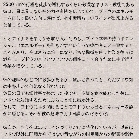
2500 kmの行程を徒歩で巡礼するくらい敬虔なキリスト教徒である
彼は、目に見えない神の力や奇跡を信じていて、ブドウのエネルギ
ーを正しく良い方向に導けば、必ず素晴らしいワインが出来上がる
と信じている。
ビオディナミを早くから取り入れたのも、ブドウ本来の持つポテン
シャル（エネルギー）を引きだすという点で彼の考えと一致すると
ころがあり、今はさらに均一になりがちな機械を使う作業を徐々に
減らし、ブドウの木ひとつひとつの個性に向き合うために手で行う
作業を増やしている。
彼の趣味のひとつに散歩があるが、散歩と言っても、ただブドウ畑
の中を歩いて何気なく佇むだけ。
休日の日でも畑仕事が終わった後でも、夕飯を食べ終わった後に、
ブドウと対話するためにぷらっと畑に出かける。
そして、ブドウに耳を傾けることでブドウから出るエネルギーを静
かに感じる…それが彼の趣味であり日課なのだそうだ。
彼自身、もう今はほぼワインづくりだけに特化しているが、以前は
ブドウ以外にF1種からではない昔ながらの固定種からの野菜や穀物