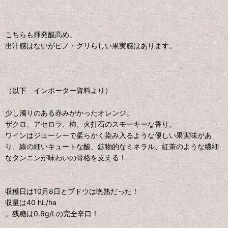
こちらも揮発酸高め。
出汁感はないがピノ・グリらしい果実感はあります。
（以下 インポーター資料より）
少し濁りのある赤みがかったオレンジ。
ザクロ、アセロラ、柿、火打石のスモーキーな香り。
ワインはジューシーで柔らかく染み入るような優しい果実味があ
り、線の細いキュートな酸、鉱物的なミネラル、紅茶のような繊細
なタンニンが味わいの骨格を支える！
収穫日は10月8日とブドウは晩熟だった！
収量は40 hL/ha
。残糖は0.6g/Lの完全辛口！