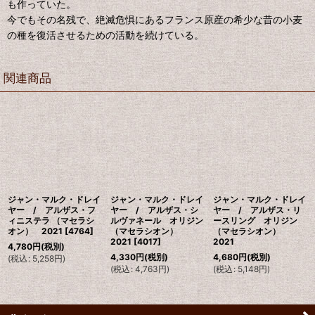
も作っていた。
今でもその名残で、絶滅危惧にあるフランス原産の希少な昔の小麦
の種を復活させるための活動を続けている。
関連商品
ジャン・マルク・ドレイ
ジャン・マルク・ドレイ
ジャン・マルク・ドレイ
ヤー / アルザス・フ
ヤー / アルザス・シ
ヤー / アルザス・リ
ィニステラ （マセラシ
ルヴァネール オリジン
ースリング オリジン
オン） 2021
[
4764
]
（マセラシオン）
（マセラシオン）
2021
[
4017
]
2021
4,780
円
(税別)
4,330
円
(税別)
4,680
円
(税別)
(
税込
:
5,258
円
)
(
税込
:
4,763
円
)
(
税込
:
5,148
円
)