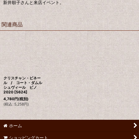
新井順子さんと来店イベント。
関連商品
クリスチャン・ビネー
ル / コート・ダムル
シュヴィール ピノ
2020
[
5624
]
4,780
円
(税別)
(
税込
:
5,258
円
)
ホーム
ショッピングカート