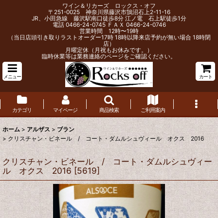
ワイン＆リカーズ ロックス・オフ
〒251-0025 神奈川県藤沢市鵠沼石上2-11-16
JR、小田急線 藤沢駅南口徒歩8分 江ノ電 石上駅徒歩1分
電話 0466-24-0745 ＦＡＸ 0466-24-0746
営業時間 12時〜19時
（当日店頭引き取りラストオーダー17時 18時以降来店予約が無い場合 18時閉
店）
月曜定休（月祝もお休みです。）
臨時休業等は業務連絡のページをご確認ください。
メニュー
カート
カテゴリ
マイページ
商品検索
ご利用案内
ホーム
>
アルザス
>
ブラン
>
クリスチャン・ビネール / コート・ダムルシュヴィール オクス 2016
クリスチャン・ビネール / コート・ダムルシュヴィー
ル オクス 2016
[
5619
]