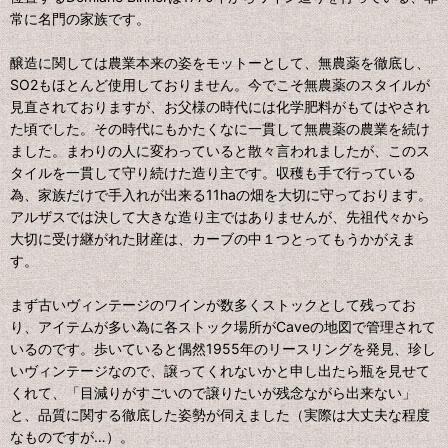
常に名門の家族です。
醸造に関しては農業本来の姿をモットーとして、無農薬を徹底し、
SO2もほとんど使用しておりません。今でこそ無農薬のスタイルが
見直されておりますが、お父様の時代には化学肥料がもてはやされ
た頃でした。その時代にもかたくなに一貫して無農薬の農業を続け
ました。まわりの人に変わっていると散々言われましたが、このス
タイルを一貫して守り続けた造り主です。収穫も手で行っている
為、家族だけで手入れが出来る11haの畑を大切に守っております。
アルザスでは決して大きな造り主ではありませんが、先祖代々から
大切に受け継がれた財産は、カーブの中１つとってもうかがえま
す。
まず古いヴィンテージのワインが数多くストックとして残ってお
り、アイテムが多い為に各ストック場所がCaveの地図で管理されて
いるのです。歩いていると偶然1955年のリースリングを発見、珍し
いヴィンテージなので、譲ってくれないかと申し出たら瓶を見せて
くれて、「目減りがすごいので譲りたいが残念ながら出来ない」
と、品質に関する徹底した姿勢が伺えました（実際は大丈夫な程度
なものですが…）。