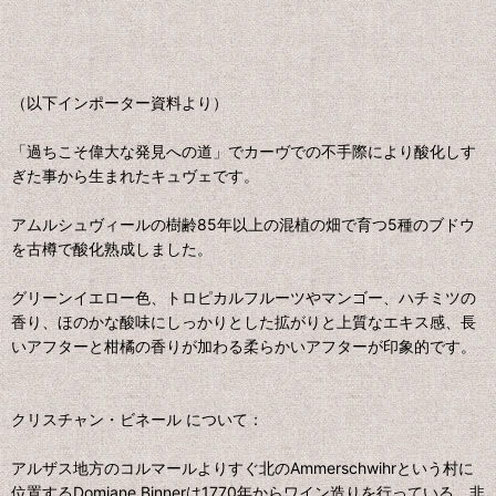
（以下インポーター資料より）
「過ちこそ偉大な発見への道」でカーヴでの不手際により酸化しす
ぎた事から生まれたキュヴェです。
アムルシュヴィールの樹齢85年以上の混植の畑で育つ5種のブドウ
を古樽で酸化熟成しました。
グリーンイエロー色、トロピカルフルーツやマンゴー、ハチミツの
香り、ほのかな酸味にしっかりとした拡がりと上質なエキス感、長
いアフターと柑橘の香りが加わる柔らかいアフターが印象的です。
クリスチャン・ビネール について：
アルザス地方のコルマールよりすぐ北のAmmerschwihrという村に
位置するDomiane Binnerは1770年からワイン造りを行っている、非