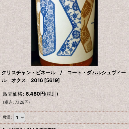
クリスチャン・ビネール / コート・ダムルシュヴィー
ル オクス 2016
[
5619
]
販売価格
:
6,480
円
(税別)
(
税込
:
7,128
円
)
数量
: