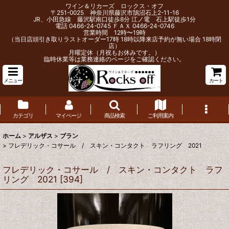
ワイン＆リカーズ ロックス・オフ
〒251-0025 神奈川県藤沢市鵠沼石上2-11-16
JR、小田急線 藤沢駅南口徒歩8分 江ノ電 石上駅徒歩1分
電話 0466-24-0745 ＦＡＸ 0466-24-0746
営業時間 12時〜19時
（当日店頭引き取りラストオーダー17時 18時以降来店予約が無い場合 18時閉
店）
月曜定休（月祝もお休みです。）
臨時休業等は業務連絡のページをご確認ください。
メニュー
カート
カテゴリ
マイページ
商品検索
ご利用案内
ホーム
>
アルザス
>
ブラン
>
フレデリック・コサール / スキン・コンタクト ラフリング 2021
フレデリック・コサール / スキン・コンタクト ラフ
リング 2021
[
394
]