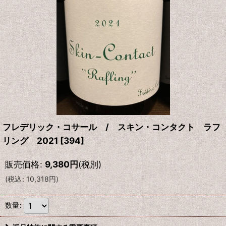
フレデリック・コサール / スキン・コンタクト ラフ
リング 2021
[
394
]
販売価格
:
9,380
円
(税別)
(
税込
:
10,318
円
)
数量
: