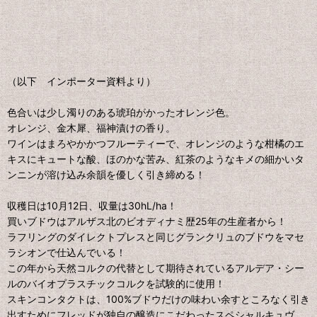
（以下 インポーター資料より）
色合いは少し濁りのある琥珀がかったオレンジ色。
オレンジ、金木犀、福神漬けの香り。
ワインはまろやかかつフルーティーで、オレンジのような柑橘のエ
キスにキュートな酸、ほのかな苦み、紅茶のようなキメの細かいタ
ンニンが溶け込み余韻を優しく引き締める！
収穫日は10月12日、収量は30hL/ha！
買いブドウはアルザス北のビオディナミ歴25年の生産者から！
ラフリングのダイレクトプレスと同じグランクリュのブドウをマセ
ラシオンで仕込んでいる！
この年から天然コルクの代替として期待されているアルデア・シー
ルのバイオプラスチックコルクを試験的に使用！
スキンコンタクトは、100%ブドウだけの味わい余すところなく引き
出すためにフレッドが独自の醸造にこだわったスペシャルキュヴ