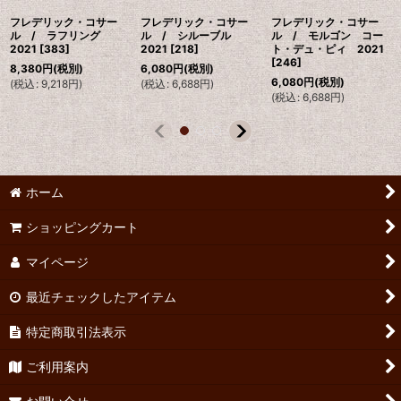
フレデリック・コサー
フレデリック・コサー
フレデリック・コサー
ル / ラフリング
ル / シルーブル
ル / モルゴン コー
2021
[
383
]
2021
[
218
]
ト・デュ・ピィ 2021
[
246
]
8,380
円
(税別)
6,080
円
(税別)
6,080
円
(税別)
(
税込
:
9,218
円
)
(
税込
:
6,688
円
)
(
税込
:
6,688
円
)
ホーム
ショッピングカート
マイページ
最近チェックしたアイテム
特定商取引法表示
ご利用案内