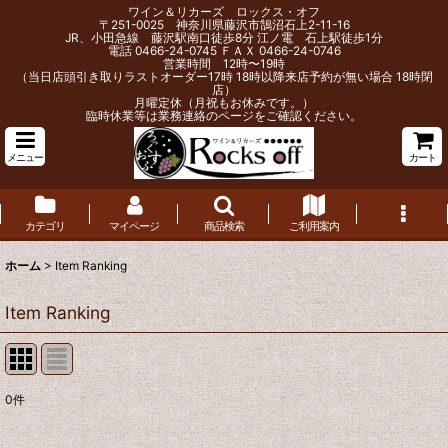
ワイン＆リカーズ ロックス・オフ
〒251-0025 神奈川県藤沢市鵠沼石上2-11-16
JR、小田急線 藤沢駅南口徒歩8分 江ノ電 石上駅徒歩1分
電話 0466-24-0745 ＦＡＸ 0466-24-0746
営業時間 12時〜19時
（当日店頭引き取りラストオーダー17時 18時以降来店予約が無い場合 18時閉
店）
月曜定休（月祝もお休みです。）
臨時休業等は業務連絡のページをご確認ください。
メニュー
カート
カテゴリ
マイページ
商品検索
ご利用案内
ホーム
>
Item Ranking
Item Ranking
0
件