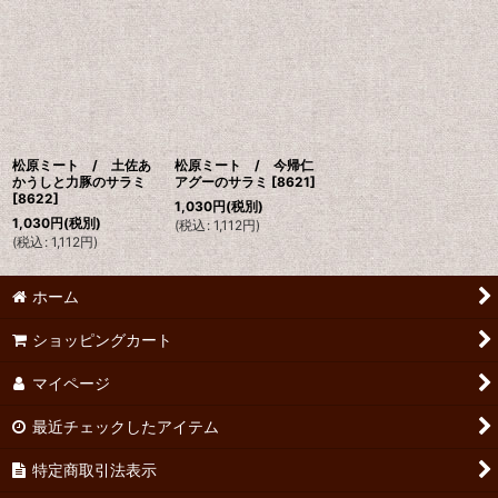
松原ミート / 土佐あ
松原ミート / 今帰仁
かうしと力豚のサラミ
アグーのサラミ
[
8621
]
[
8622
]
1,030
円
(税別)
1,030
円
(税別)
(
税込
:
1,112
円
)
(
税込
:
1,112
円
)
ホーム
ショッピングカート
マイページ
最近チェックしたアイテム
特定商取引法表示