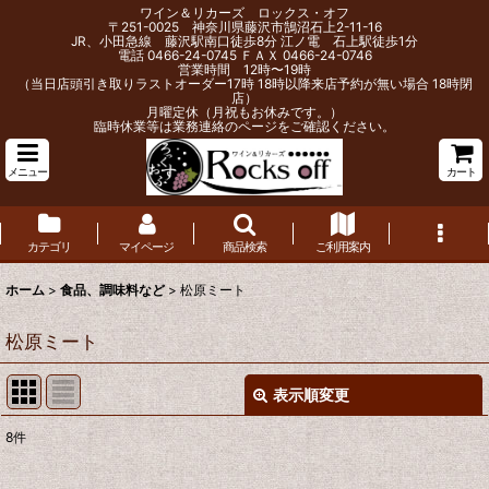
ワイン＆リカーズ ロックス・オフ
〒251-0025 神奈川県藤沢市鵠沼石上2-11-16
JR、小田急線 藤沢駅南口徒歩8分 江ノ電 石上駅徒歩1分
電話 0466-24-0745 ＦＡＸ 0466-24-0746
営業時間 12時〜19時
（当日店頭引き取りラストオーダー17時 18時以降来店予約が無い場合 18時閉
店）
月曜定休（月祝もお休みです。）
臨時休業等は業務連絡のページをご確認ください。
メニュー
カート
カテゴリ
マイページ
商品検索
ご利用案内
ホーム
>
食品、調味料など
>
松原ミート
松原ミート
表示順変更
閉じる
8
件
表示数
: