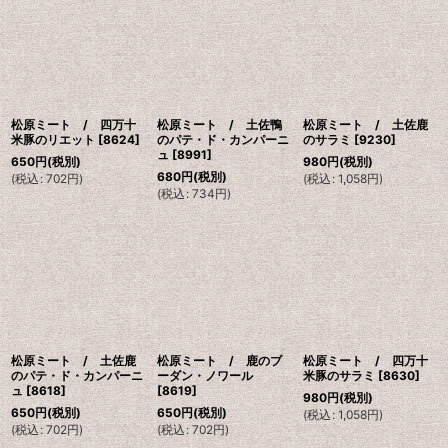
並び順
:
絞り込む
松原ミート / 四万十
松原ミート / 土佐鴨
松原ミート / 土佐鹿
米豚のリエット
[
8624
]
のパテ・ド・カンパーニ
のサラミ
[
9230
]
ュ
[
8991
]
650
円
(税別)
980
円
(税別)
680
円
(税別)
(
税込
:
702
円
)
(
税込
:
1,058
円
)
(
税込
:
734
円
)
松原ミート / 土佐鹿
松原ミート / 鹿のブ
松原ミート / 四万十
のパテ・ド・カンパーニ
ーダン・ノワール
米豚のサラミ
[
8630
]
ュ
[
8618
]
[
8619
]
980
円
(税別)
650
円
(税別)
650
円
(税別)
(
税込
:
1,058
円
)
(
税込
:
702
円
)
(
税込
:
702
円
)