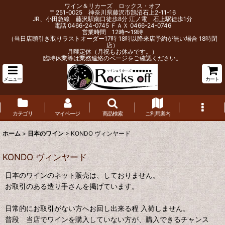
ワイン＆リカーズ ロックス・オフ
〒251-0025 神奈川県藤沢市鵠沼石上2-11-16
JR、小田急線 藤沢駅南口徒歩8分 江ノ電 石上駅徒歩1分
電話 0466-24-0745 ＦＡＸ 0466-24-0746
営業時間 12時〜19時
（当日店頭引き取りラストオーダー17時 18時以降来店予約が無い場合 18時閉
店）
月曜定休（月祝もお休みです。）
臨時休業等は業務連絡のページをご確認ください。
メニュー
カート
カテゴリ
マイページ
商品検索
ご利用案内
ホーム
>
日本のワイン
>
KONDO ヴィンヤード
KONDO ヴィンヤード
日本のワインのネット販売は、しておりません。
お取引のある造り手さんを掲げています。
日常的にお取引がない方へお回し出来る程 入荷しません。
普段 当店でワインを購入していない方が、購入できるチャンス