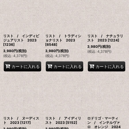
並び順
:
絞り込む
リスト / インディビ
リスト / トラディシ
リスト / ナチュラリ
ジュアリスト 2023
ョナリスト 2023
スト 2023
[
1224
]
[
1236
]
[
6548
]
3,980
円
(税別)
3,980
円
(税別)
3,980
円
(税別)
(
税込
:
4,378
円
)
(
税込
:
4,378
円
)
(
税込
:
4,378
円
)
カートに入れる
カートに入れる
カートに入れる
リスト / ヌーディス
リスト / アイディリ
ロドリゴ・マーティ
ト 2023
[
1217
]
スト 2023
[
5152
]
ン / インテルヴァ
ロ オレンジ 2024
3,980
円
(税別)
3,980
円
(税別)