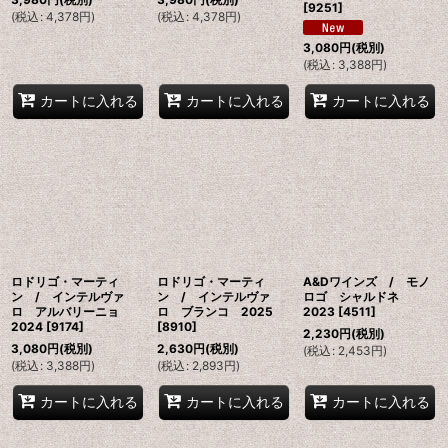
[
9251
]
(
税込
:
4,378
円
)
(
税込
:
4,378
円
)
3,080
円
(税別)
(
税込
:
3,388
円
)
カートに入れる
カートに入れる
カートに入れる
ロドリゴ・マーティ
ロドリゴ・マーティ
A&Dワインズ / モノ
ン / インテルヴァ
ン / インテルヴァ
ロゴ シャルドネ
ロ アルバリーニョ
ロ ブランコ 2025
2023
[
4511
]
2024
[
9174
]
[
8910
]
2,230
円
(税別)
3,080
円
(税別)
2,630
円
(税別)
(
税込
:
2,453
円
)
(
税込
:
3,388
円
)
(
税込
:
2,893
円
)
カートに入れる
カートに入れる
カートに入れる