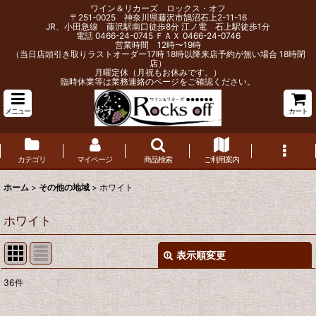
ワイン＆リカーズ ロックス・オフ
〒251-0025 神奈川県藤沢市鵠沼石上2-11-16
JR、小田急線 藤沢駅南口徒歩8分 江ノ電 石上駅徒歩1分
電話 0466-24-0745 ＦＡＸ 0466-24-0746
営業時間 12時〜19時
（当日店頭引き取りラストオーダー17時 18時以降来店予約が無い場合 18時閉
店）
月曜定休（月祝もお休みです。）
臨時休業等は業務連絡のページをご確認ください。
メニュー
カート
カテゴリ
マイページ
商品検索
ご利用案内
ホーム
>
その他の地域
>
ホワイト
ホワイト
表示順変更
閉じる
36
件
表示数
: