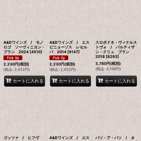
A&Dワインズ / モノ
A&Dワインズ / エス
スロボドネ・ヴィナルス
ロゴ ソーヴィニヨン・
ピニョーゾス レセル
トヴォ / パルティザ
ブラン 2024
[
4510
]
バ 2014
[
9147
]
ン・クリュ ブラン
2018
[
8293
]
3,780
円
(税別)
2,230
円
(税別)
2,230
円
(税別)
(
税込
:
4,158
円
)
(
税込
:
2,453
円
)
(
税込
:
2,453
円
)
カートに入れる
カートに入れる
カートに入れる
ゴッツァ / ヒフヴ
A&Dワインズ / エス
パソ・ア・パソ / オ