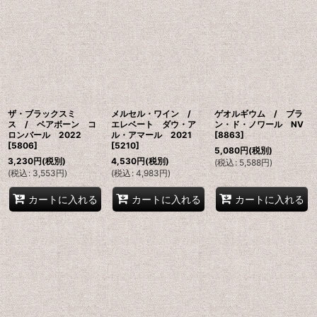
ザ・ブラックスミ
メルセル・ワイン /
ゲオルギウム / ブラ
ス / ベアボーン コ
エレベート ダウ・ア
ン・ド・ノワール NV
ロンバール 2022
ル・アマール 2021
[
8863
]
[
5806
]
[
5210
]
5,080
円
(税別)
3,230
円
(税別)
4,530
円
(税別)
(
税込
:
5,588
円
)
(
税込
:
3,553
円
)
(
税込
:
4,983
円
)
カートに入れる
カートに入れる
カートに入れる