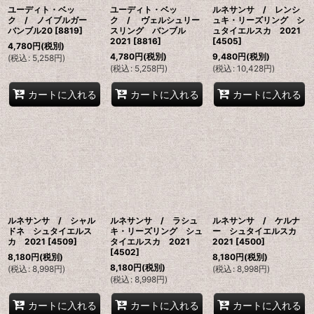
ユーディト・ベッ
ユーディト・ベッ
ルネサンサ / レンシ
ク / ノイブルガー
ク / ヴェルシュリー
ュキ・リーズリング シ
バンブル20
[
8819
]
スリング バンブル
ュタイエルスカ 2021
2021
[
8816
]
[
4505
]
4,780
円
(税別)
4,780
円
(税別)
9,480
円
(税別)
(
税込
:
5,258
円
)
(
税込
:
5,258
円
)
(
税込
:
10,428
円
)
カートに入れる
カートに入れる
カートに入れる
ルネサンサ / シャル
ルネサンサ / ラシュ
ルネサンサ / ケルナ
ドネ シュタイエルス
キ・リーズリング シュ
ー シュタイエルスカ
カ 2021
[
4509
]
タイエルスカ 2021
2021
[
4500
]
[
4502
]
8,180
円
(税別)
8,180
円
(税別)
8,180
円
(税別)
(
税込
:
8,998
円
)
(
税込
:
8,998
円
)
(
税込
:
8,998
円
)
カートに入れる
カートに入れる
カートに入れる