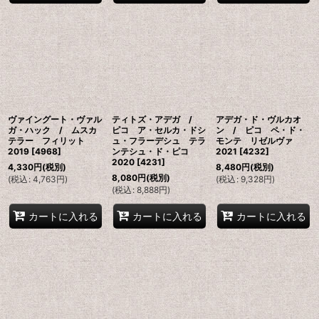
ヴァイングート・ヴァル
ティトズ・アデガ /
アデガ・ド・ヴルカオ
ガ・ハック / ムスカ
ピコ ア・セルカ・ドシ
ン / ピコ ペ・ド・
テラー フィリット
ュ・フラーデシュ テラ
モンテ リゼルヴァ
2019
[
4968
]
ンテシュ・ド・ピコ
2021
[
4232
]
2020
[
4231
]
4,330
円
(税別)
8,480
円
(税別)
8,080
円
(税別)
(
税込
:
4,763
円
)
(
税込
:
9,328
円
)
(
税込
:
8,888
円
)
カートに入れる
カートに入れる
カートに入れる