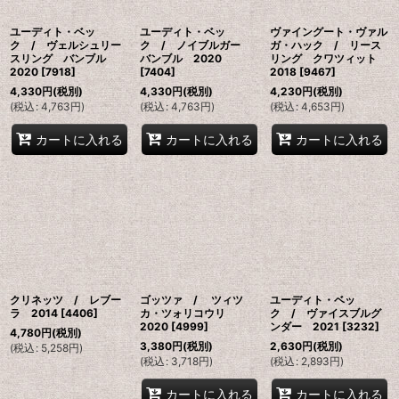
ユーディト・ベッ
ユーディト・ベッ
ヴァイングート・ヴァル
ク / ヴェルシュリー
ク / ノイブルガー
ガ・ハック / リース
スリング バンブル
バンブル 2020
リング クワツィット
2020
[
7918
]
[
7404
]
2018
[
9467
]
4,330
円
(税別)
4,330
円
(税別)
4,230
円
(税別)
(
税込
:
4,763
円
)
(
税込
:
4,763
円
)
(
税込
:
4,653
円
)
カートに入れる
カートに入れる
カートに入れる
クリネッツ / レブー
ゴッツァ / ツィツ
ユーディト・ベッ
ラ 2014
[
4406
]
カ・ツォリコウリ
ク / ヴァイスブルグ
2020
[
4999
]
ンダー 2021
[
3232
]
4,780
円
(税別)
3,380
円
(税別)
2,630
円
(税別)
(
税込
:
5,258
円
)
(
税込
:
3,718
円
)
(
税込
:
2,893
円
)
カートに入れる
カートに入れる