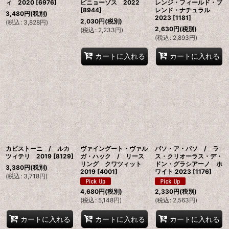
ィ 2020
[
6976
]
ピニョーゾス 2022
レンジ・フィールド・ブ
[
8944
]
レンド・ナチュラル
3,480
円
(税別)
2023
[
1181
]
2,030
円
(税別)
(
税込
:
3,828
円
)
2,630
円
(税別)
(
税込
:
2,233
円
)
(
税込
:
2,893
円
)
カートに入れる
カートに入れる
カピストーニ / ルカ
ヴァイングート・ヴァル
パソ・ア・パソ / ラ
ツィテリ 2019
[
8129
]
ガ・ハック / リース
ス・クリオーラス・デ・
リング クワツィット
ドン・グラシアーノ ホ
3,380
円
(税別)
2019
[
4001
]
ワイト 2023
[
1176
]
(
税込
:
3,718
円
)
4,680
円
(税別)
2,330
円
(税別)
(
税込
:
5,148
円
)
(
税込
:
2,563
円
)
カートに入れる
カートに入れる
カートに入れる