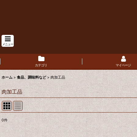
メニュー
カテゴリ
マイページ
ホーム
>
食品、調味料など
>
肉加工品
肉加工品
0
件
表示数
: