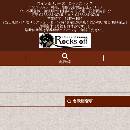
ワイン＆リカーズ ロックス・オフ
〒251-0025 神奈川県藤沢市鵠沼石上2-11-16
JR、小田急線 藤沢駅南口徒歩8分 江ノ電 石上駅徒歩1分
電話 0466-24-0745 ＦＡＸ 0466-24-0746
営業時間 12時〜19時
（当日店頭引き取りラストオーダー17時 18時以降来店予約が無い場合 18時閉店）
月曜定休（月祝もお休みです。）
臨時休業等は業務連絡のページをご確認ください。
商品検索
表示順変更