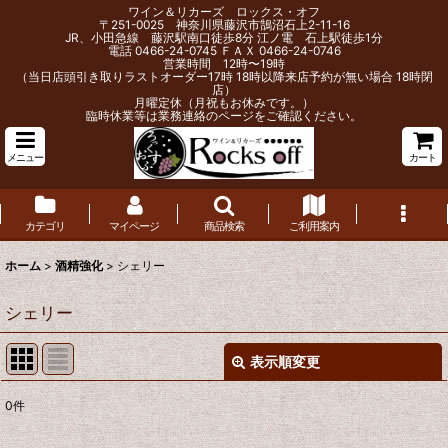
ワイン＆リカーズ ロックス・オフ
〒251-0025 神奈川県藤沢市鵠沼石上2-11-16
JR、小田急線 藤沢駅南口徒歩8分 江ノ電 石上駅徒歩1分
電話 0466-24-0745 ＦＡＸ 0466-24-0746
営業時間 12時〜19時
（当日店頭引き取りラストオーダー17時 18時以降来店予約が無い場合 18時閉
店）
月曜定休（月祝もお休みです。）
臨時休業等は業務連絡のページをご確認ください。
メニュー
カート
カテゴリ
マイページ
商品検索
ご利用案内
ホーム
>
酒精強化
>
シェリー
シェリー
表示順変更
閉じる
0
件
表示数
: