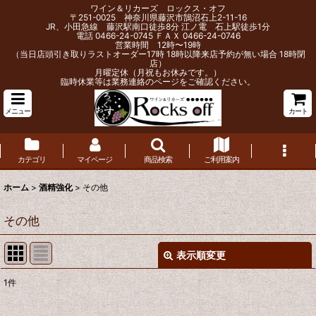
ワイン＆リカーズ ロックス・オフ
〒251-0025 神奈川県藤沢市鵠沼石上2-11-16
JR、小田急線 藤沢駅南口徒歩8分 江ノ電 石上駅徒歩1分
電話 0466-24-0745 ＦＡＸ 0466-24-0746
営業時間 12時〜19時
（当日店頭引き取りラストオーダー17時 18時以降来店予約が無い場合 18時閉
店）
月曜定休（月祝もお休みです。）
臨時休業等は業務連絡のページをご確認ください。
メニュー
カート
カテゴリ
マイページ
商品検索
ご利用案内
ホーム
>
酒精強化
>
その他
その他
表示順変更
閉じる
1
件
表示数
: