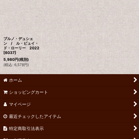
並び順
:
絞り込む
ブルノ・デュシェ
ン / ル・ピュイ・
ド・ローリー 2022
[
6037
]
5,980
円
(税別)
(
税込
:
6,578
円
)
ホーム
ショッピングカート
マイページ
最近チェックしたアイテム
特定商取引法表示