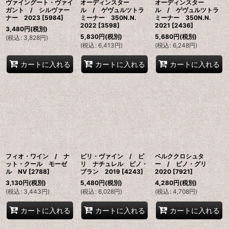
ヴァイングート・ヴァイ
オーディンスター
オーディンスター
ガント / シルヴァー
ル / ゲヴュルツトラ
ル / ゲヴュルツトラ
ナー 2023
[
5984
]
ミーナー 350N.N.
ミーナー 350N.N.
2022
[
3598
]
2021
[
2436
]
3,480
円
(税別)
5,830
円
(税別)
5,680
円
(税別)
(
税込
:
3,828
円
)
(
税込
:
6,413
円
)
(
税込
:
6,248
円
)
カートに入れる
カートに入れる
カートに入れる
フィオ・ワイン / ナ
ピリ・ヴァイン / ピ
ベルククロシュタ
ット・クール モーゼ
リ ナチュレル ピノ・
ー / ピノ・グリ
ル NV
[
2788
]
ブラン 2019
[
4243
]
2020
[
7921
]
3,130
円
(税別)
5,480
円
(税別)
4,280
円
(税別)
(
税込
:
3,443
円
)
(
税込
:
6,028
円
)
(
税込
:
4,708
円
)
カートに入れる
カートに入れる
カートに入れる