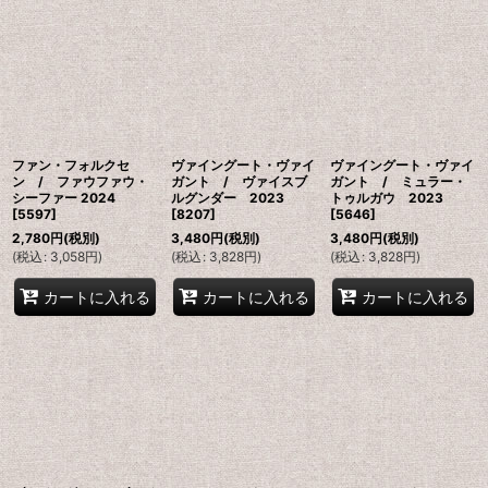
並び順
:
絞り込む
ファン・フォルクセ
ヴァイングート・ヴァイ
ヴァイングート・ヴァイ
ン / ファウファウ・
ガント / ヴァイスブ
ガント / ミュラー・
シーファー 2024
ルグンダー 2023
トゥルガウ 2023
[
5597
]
[
8207
]
[
5646
]
2,780
円
(税別)
3,480
円
(税別)
3,480
円
(税別)
(
税込
:
3,058
円
)
(
税込
:
3,828
円
)
(
税込
:
3,828
円
)
カートに入れる
カートに入れる
カートに入れる