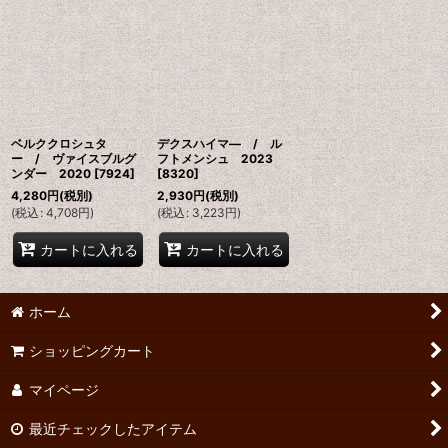
ベルククロシュタ
デクスハイマ― / ル
ー / ヴァイスブルグ
フトメンシュ 2023
ンダー 2020
[
7924
]
[
8320
]
4,280
円
(税別)
2,930
円
(税別)
(
税込
:
4,708
円
)
(
税込
:
3,223
円
)
カートに入れる
カートに入れる
ホーム
ショッピングカート
マイページ
最近チェックしたアイテム