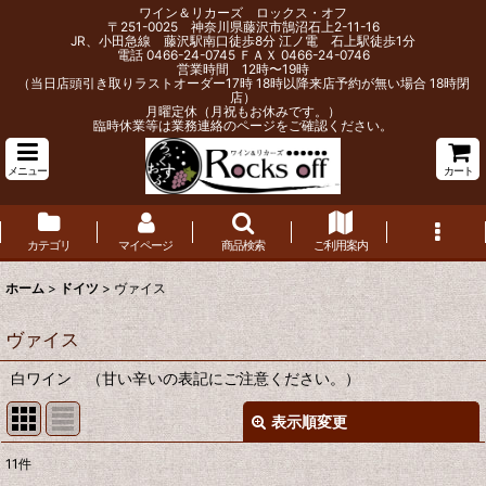
ワイン＆リカーズ ロックス・オフ
〒251-0025 神奈川県藤沢市鵠沼石上2-11-16
JR、小田急線 藤沢駅南口徒歩8分 江ノ電 石上駅徒歩1分
電話 0466-24-0745 ＦＡＸ 0466-24-0746
営業時間 12時〜19時
（当日店頭引き取りラストオーダー17時 18時以降来店予約が無い場合 18時閉
店）
月曜定休（月祝もお休みです。）
臨時休業等は業務連絡のページをご確認ください。
メニュー
カート
カテゴリ
マイページ
商品検索
ご利用案内
ホーム
>
ドイツ
>
ヴァイス
ヴァイス
白ワイン （甘い辛いの表記にご注意ください。）
表示順変更
閉じる
11
件
表示数
: