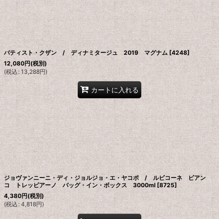
バティスト・クザン / ディナミタージュ 2019 マグナム
[
4248
]
12,080
円
(税別)
(
税込
:
13,288
円
)
カートに入れる
ジョヴァンニーニ・ディ・ジョルジョ・エ・ヤコポ / ルビコーネ ビアン
コ トレッビアーノ バッグ・イン・ボックス 3000ml
[
8725
]
4,380
円
(税別)
(
税込
:
4,818
円
)