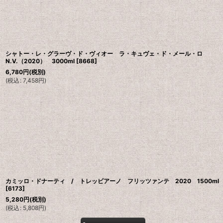
シャトー・レ・グラーヴ・ド・ヴィオー ラ・キュヴェ・ド・メール・ロ
N.V.（2020） 3000ml
[
8668
]
6,780
円
(税別)
(
税込
:
7,458
円
)
カミッロ・ドナーティ / トレッビアーノ フリッツァンテ 2020 1500ml
[
6173
]
5,280
円
(税別)
(
税込
:
5,808
円
)