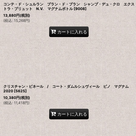
コンテ・ド・シュルラン ブラン・ド・ブラン シャンプ・デュ・クロ エクス
トラ・ブリュット N.V. マグナムボトル
[
9008
]
13,880
円
(税別)
(
税込
:
15,268
円
)
カートに入れる
クリスチャン・ビネール / コート・ダムルシュヴィール ピノ マグナム
2020
[
5625
]
10,380
円
(税別)
(
税込
:
11,418
円
)
カートに入れる