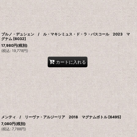
ブルノ・デュシェン / ル・マキシミュス・ド・ラ・パスコール 2023 マ
グナム
[
6032
]
17,980
円
(税別)
(
税込
:
19,778
円
)
カートに入れる
メンティ / リーヴァ・アルジーリア 2018 マグナムボトル
[
6495
]
7,080
円
(税別)
(
税込
:
7,788
円
)