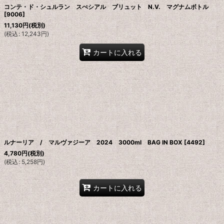
コンテ・ド・シュルラン スぺシアル ブリュット N.V. マグナムボトル
[
9006
]
11,130
円
(税別)
(
税込
:
12,243
円
)
カートに入れる
ルナーリア / マルヴァジーア 2024 3000ml BAG IN BOX
[
4492
]
4,780
円
(税別)
(
税込
:
5,258
円
)
カートに入れる