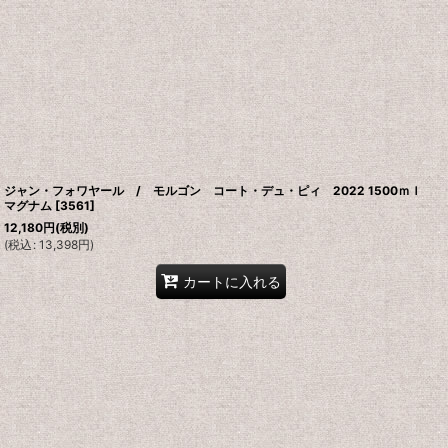
ジャン・フォワヤール / モルゴン コート・デュ・ピィ 2022 1500ｍｌ
マグナム
[
3561
]
12,180
円
(税別)
(
税込
:
13,398
円
)
カートに入れる