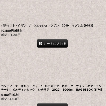
バティスト・クザン / ウエッシュ・クザン 2019 マグナム
[
9193
]
10,880
円
(税別)
(
税込
:
11,968
円
)
カートに入れる
カンティーナ・オルソーニャ / ルナガイア ネロ・ダーヴォラ キアラモン
テージ ビオディナミック シチリア 2022 3000ml BAG IN BOX
[
1174
]
4,180
円
(税別)
(
税込
:
4,598
円
)