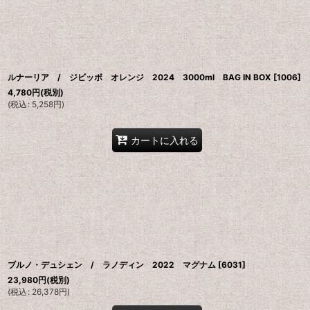
並び順
:
ルナーリア / ジビッボ オレンジ 2024 3000ml BAG IN BOX
[
1006
]
4,780
円
(税別)
(
税込
:
5,258
円
)
カートに入れる
ブルノ・デュシェン / ラノディン 2022 マグナム
[
6031
]
23,980
円
(税別)
(
税込
:
26,378
円
)