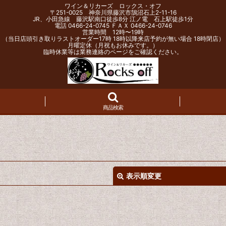
ワイン＆リカーズ ロックス・オフ
〒251-0025 神奈川県藤沢市鵠沼石上2-11-16
JR、小田急線 藤沢駅南口徒歩8分 江ノ電 石上駅徒歩1分
電話 0466-24-0745 ＦＡＸ 0466-24-0746
営業時間 12時〜19時
（当日店頭引き取りラストオーダー17時 18時以降来店予約が無い場合 18時閉店）
月曜定休（月祝もお休みです。）
臨時休業等は業務連絡のページをご確認ください。
商品検索
表示順変更