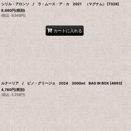
シリル・アロンソ / ラ・ムース・ア・カ 2021 （マグナム）
[
7326
]
8,680
円
(税別)
(
税込
:
9,548
円
)
カートに入れる
ルナーリア / ピノ・グリージョ 2024 3000ml BAG IN BOX
[
4693
]
4,780
円
(税別)
(
税込
:
5,258
円
)