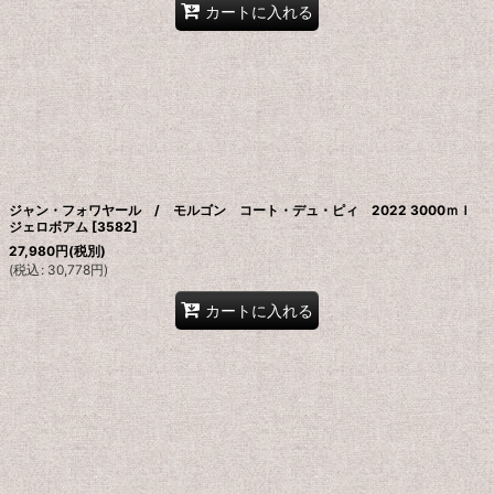
カートに入れる
ジャン・フォワヤール / モルゴン コート・デュ・ピィ 2022 3000ｍｌ
ジェロボアム
[
3582
]
27,980
円
(税別)
(
税込
:
30,778
円
)
カートに入れる