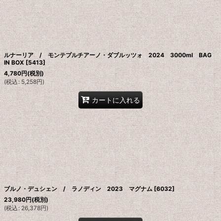
絞り込む
ルナーリア / モンテプルチアーノ・ダブルッツォ 2024 3000ml BAG
IN BOX
[
5413
]
4,780
円
(税別)
(
税込
:
5,258
円
)
カートに入れる
ブルノ・デュシェン / ラノディン 2023 マグナム
[
6032
]
23,980
円
(税別)
(
税込
:
26,378
円
)