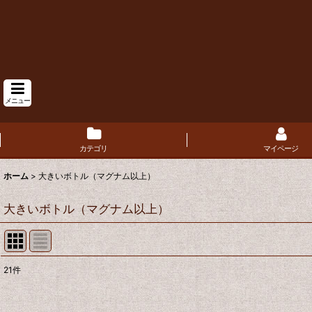
メニュー
カテゴリ
マイページ
ホーム
>
大きいボトル（マグナム以上）
大きいボトル（マグナム以上）
21
件
表示数
: