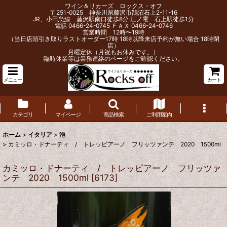
ワイン＆リカーズ ロックス・オフ
〒251-0025 神奈川県藤沢市鵠沼石上2-11-16
JR、小田急線 藤沢駅南口徒歩8分 江ノ電 石上駅徒歩1分
電話 0466-24-0745 ＦＡＸ 0466-24-0746
営業時間 12時〜19時
（当日店頭引き取りラストオーダー17時 18時以降来店予約が無い場合 18時閉
店）
月曜定休（月祝もお休みです。）
臨時休業等は業務連絡のページをご確認ください。
メニュー
カート
カテゴリ
マイページ
商品検索
ご利用案内
ホーム
>
イタリア
>
泡
>
カミッロ・ドナーティ / トレッビアーノ フリッツァンテ 2020 1500ml
カミッロ・ドナーティ / トレッビアーノ フリッツァ
ンテ 2020 1500ml
[
6173
]