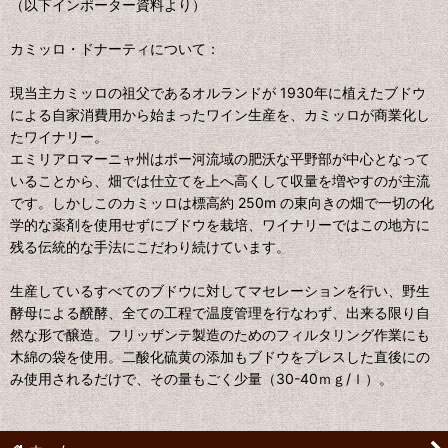
（以下インポーター資料より）
カミッロ・ドナーティについて：
現当主カミッロの祖父であるオルランドが 1930年に植えたブドウ
による自家消費用から始まったワイン生産を、カミッロが商業化し
たワイナリー。
エミリアロマーニャ州はポー河流域の肥沃な平野部が中心となって
いることから、畑では仕立てを上へ高くして収量を増やすのが主流
です。しかしこのカミッロは標高約 250m の東向きの畑で一切の化
学的な薬剤を使用せずにブドウを栽培、ワイナリーではこの地方に
残る伝統的な手法にこだわり続けています。
生産しているすべてのブドウに対してマセレーションを行い、野生
酵母による醗酵、全ての工程で温度管理を行なわず、出来る限り自
然な形で醸造。フリッザンテ製造のためのフィルタリング作業にも
木綿の袋を使用。二酸化硫黄の添加もブドウをプレスした直後にの
み使用されるだけで、その量もごく少量（30-40ｍｇ/ｌ）。