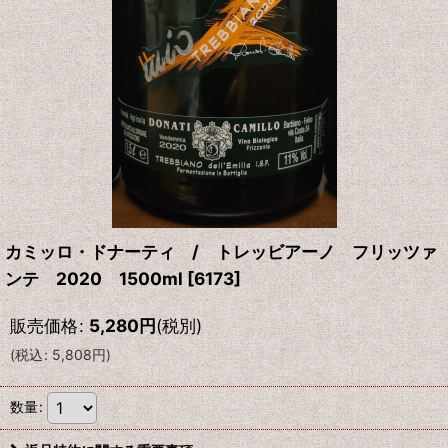
カミッロ・ドナーティ / トレッビアーノ フリッツァ
ンテ 2020 1500ml
[
6173
]
販売価格
:
5,280
円
(税別)
(
税込
:
5,808
円
)
数量
: