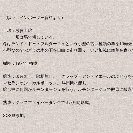
（以下 インポーター資料より）
土壌：砂質土壌
畑は馬で耕している。
冬はランド・ドゥ・ブルターニュという小型の古い種類の羊を10頭
小型なのでぶどうの木の下を自由に走り回り、いい加減に雑草を食べ
樹齢：1974年植樹
醸造：破砕無し、除梗無し。 グラップ・アンティエールのぶどうを
マセラシオン・カルボニック。14日間の醸し。
醸し中に何回かルモンタージュを行う。ルモンタージュで酵母に酸素
熟成：グラスファイバータンクで6カ月間熟成。
SO2無添加。