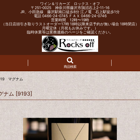
ワイン＆リカーズ ロックス・オフ
〒251-0025 神奈川県藤沢市鵠沼石上2-11-16
JR、小田急線 藤沢駅南口徒歩8分 江ノ電 石上駅徒歩1分
電話 0466-24-0745 ＦＡＸ 0466-24-0746
営業時間 12時〜19時
（当日店頭引き取りラストオーダー17時 18時以降来店予約が無い場合 18時閉店）
月曜定休（月祝もお休みです。）
臨時休業等は業務連絡のページをご確認ください。
商品検索
19 マグナム
グナム
[
9193
]