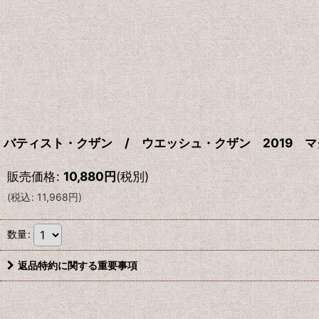
バティスト・クザン / ウエッシュ・クザン 2019 
販売価格
:
10,880
円
(税別)
(
税込
:
11,968
円
)
数量
:
返品特約に関する重要事項