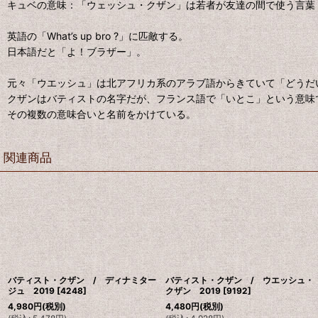
キュベの意味：「ウェッシュ・クザン」は若者が友達の間で使う言葉
英語の「What’s up bro ?」に匹敵する。
日本語だと「よ！ブラザー」。
元々「ウエッシュ」は北アフリカ系のアラブ語からきていて「どうだ
クザンはバティストの名字だが、フランス語で「いとこ」という意味
その複数の意味合いと名前をかけている。
関連商品
バティスト・クザン / ディナミター
バティスト・クザン / ウエッシュ・
ジュ 2019
[
4248
]
クザン 2019
[
9192
]
4,980
円
(税別)
4,480
円
(税別)