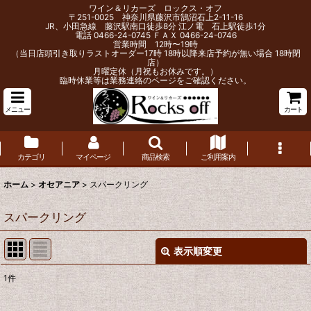
ワイン＆リカーズ ロックス・オフ
〒251-0025 神奈川県藤沢市鵠沼石上2-11-16
JR、小田急線 藤沢駅南口徒歩8分 江ノ電 石上駅徒歩1分
電話 0466-24-0745 ＦＡＸ 0466-24-0746
営業時間 12時〜19時
（当日店頭引き取りラストオーダー17時 18時以降来店予約が無い場合 18時閉
店）
月曜定休（月祝もお休みです。）
臨時休業等は業務連絡のページをご確認ください。
メニュー
カート
カテゴリ
マイページ
商品検索
ご利用案内
ホーム
>
オセアニア
>
スパークリング
スパークリング
表示順変更
閉じる
1
件
表示数
: