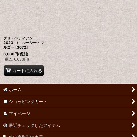
並び順
:
絞り込む
グリ・ペティアン
2023 / ルーシー・マ
ルゴー
[
3672
]
6,030
円
(税別)
(
税込
:
6,633
円
)
カートに入れる
ホーム
ショッピングカート
マイページ
最近チェックしたアイテム