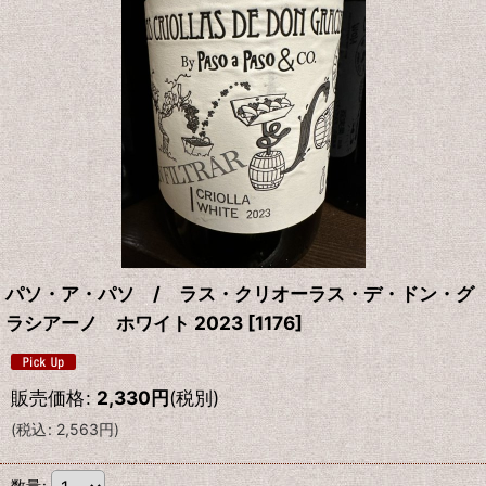
パソ・ア・パソ / ラス・クリオーラス・デ・ドン・グ
ラシアーノ ホワイト 2023
[
1176
]
販売価格
:
2,330
円
(税別)
(
税込
:
2,563
円
)
数量
: