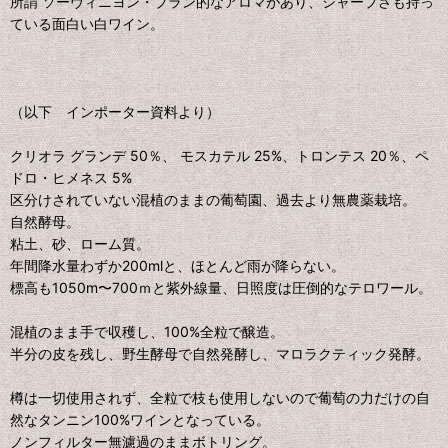
所謂 ソーヴィニヨン・ブラン的なアロマがあり、シャープさも持っ
ている面白い白ワイン。
（以下 インポーター資料より）
クリオラ グランデ 50％、 モスカテル 25%、トロンテス 20％、ペ
ドロ・ヒメネス 5%
区分けされていない混植のままの葡萄園、過去より無農薬栽培。
自然酵母。
粘土、砂、ローム質。
年間降水量わずか200mlと、ほとんど雨が降らない。
標高も1050m〜700ｍと紫外線量、日照度は圧倒的なテロワール。
混植のまま手で収穫し、100%全粒で醸造。
半分の皮を残し、野生酵母で自然発酵し、マロラクティック発酵。
樽は一切使用されず、全粒で枝も使用しないので葡萄の力だけの自
然なタンニン100%ワインとなっている。
ノンフィルター無濾過のままボトリング。