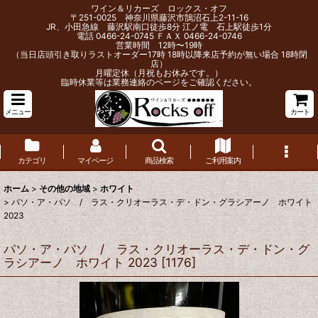
ワイン＆リカーズ ロックス・オフ
〒251-0025 神奈川県藤沢市鵠沼石上2-11-16
JR、小田急線 藤沢駅南口徒歩8分 江ノ電 石上駅徒歩1分
電話 0466-24-0745 ＦＡＸ 0466-24-0746
営業時間 12時〜19時
（当日店頭引き取りラストオーダー17時 18時以降来店予約が無い場合 18時閉
店）
月曜定休（月祝もお休みです。）
臨時休業等は業務連絡のページをご確認ください。
メニュー
カート
カテゴリ
マイページ
商品検索
ご利用案内
ホーム
>
その他の地域
>
ホワイト
>
パソ・ア・パソ / ラス・クリオーラス・デ・ドン・グラシアーノ ホワイト
2023
パソ・ア・パソ / ラス・クリオーラス・デ・ドン・グ
ラシアーノ ホワイト 2023
[
1176
]