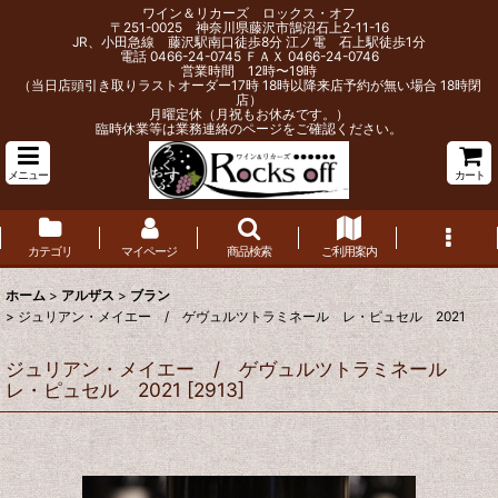
ワイン＆リカーズ ロックス・オフ
〒251-0025 神奈川県藤沢市鵠沼石上2-11-16
JR、小田急線 藤沢駅南口徒歩8分 江ノ電 石上駅徒歩1分
電話 0466-24-0745 ＦＡＸ 0466-24-0746
営業時間 12時〜19時
（当日店頭引き取りラストオーダー17時 18時以降来店予約が無い場合 18時閉
店）
月曜定休（月祝もお休みです。）
臨時休業等は業務連絡のページをご確認ください。
メニュー
カート
カテゴリ
マイページ
商品検索
ご利用案内
ホーム
>
アルザス
>
ブラン
>
ジュリアン・メイエー / ゲヴュルツトラミネール レ・ピュセル 2021
ジュリアン・メイエー / ゲヴュルツトラミネール
レ・ピュセル 2021
[
2913
]