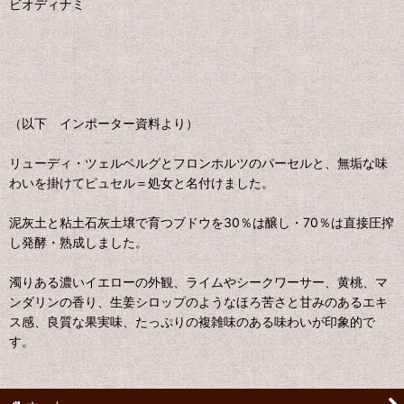
ビオディナミ
（以下 インポーター資料より）
リューディ・ツェルベルグとフロンホルツのパーセルと、無垢な味
わいを掛けてピュセル＝処女と名付けました。
泥灰土と粘土石灰土壌で育つブドウを30％は醸し・70％は直接圧搾
し発酵・熟成しました。
濁りある濃いイエローの外観、ライムやシークワーサー、黄桃、マ
ンダリンの香り、生姜シロップのようなほろ苦さと甘みのあるエキ
ス感、良質な果実味、たっぷりの複雑味のある味わいが印象的で
す。