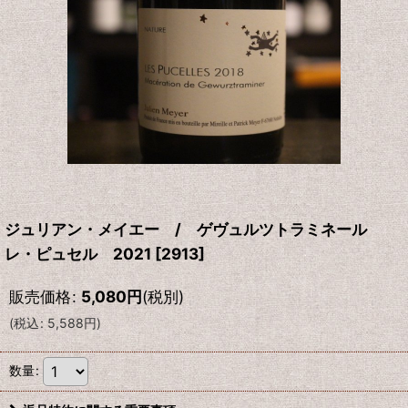
ジュリアン・メイエー / ゲヴュルツトラミネール
レ・ピュセル 2021
[
2913
]
販売価格
:
5,080
円
(税別)
(
税込
:
5,588
円
)
数量
: