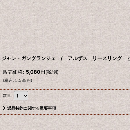
ジャン・ガングランジェ / アルザス リースリング ビ
販売価格
:
5,080
円
(税別)
(
税込
:
5,588
円
)
数量
:
返品特約に関する重要事項