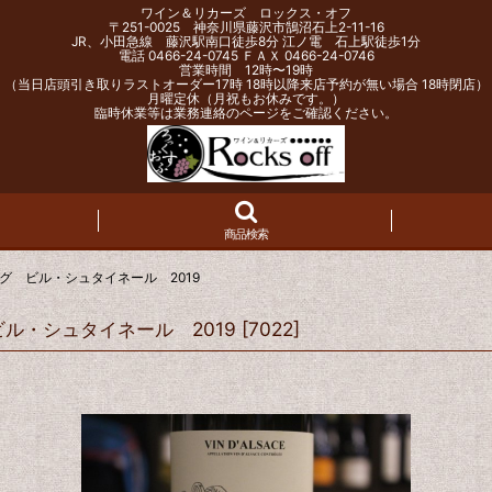
ワイン＆リカーズ ロックス・オフ
〒251-0025 神奈川県藤沢市鵠沼石上2-11-16
JR、小田急線 藤沢駅南口徒歩8分 江ノ電 石上駅徒歩1分
電話 0466-24-0745 ＦＡＸ 0466-24-0746
営業時間 12時〜19時
（当日店頭引き取りラストオーダー17時 18時以降来店予約が無い場合 18時閉店）
月曜定休（月祝もお休みです。）
臨時休業等は業務連絡のページをご確認ください。
商品検索
グ ビル・シュタイネール 2019
ル・シュタイネール 2019
[
7022
]