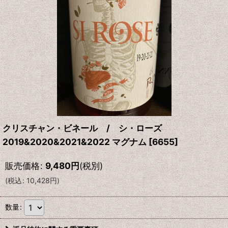
クリスチャン・ビネール / シ・ローズ
2019&2020&2021&2022 マグナム
[
6655
]
販売価格
:
9,480
円
(税別)
(
税込
:
10,428
円
)
数量
: