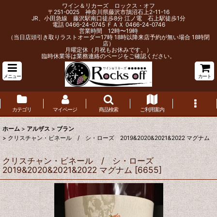
ワイン＆リカーズ ロックス・オフ
〒251-0025 神奈川県藤沢市鵠沼石上2-11-16
JR、小田急線 藤沢駅南口徒歩8分 江ノ電 石上駅徒歩1分
電話 0466-24-0745 ＦＡＸ 0466-24-0746
営業時間 12時〜19時
（当日店頭引き取りラストオーダー17時 18時以降来店予約が無い場合 18時閉
店）
月曜定休（月祝もお休みです。）
臨時休業等は業務連絡のページをご確認ください。
メニュー
カート
カテゴリ
マイページ
商品検索
ご利用案内
ホーム
>
アルザス
>
ブラン
>
クリスチャン・ビネール / シ・ローズ 2019&2020&2021&2022 マグナム
クリスチャン・ビネール / シ・ローズ
2019&2020&2021&2022 マグナム
[
6655
]