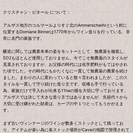
クリスチャン・ビネール について：
アルザス地方のコルマールよりすぐ北のAmmerschwihrという村に
位置するDomiane Binnerは1770年からワイン造りを行っている、非
常に名門の家族です。
醸造に関しては農業本来の姿をモットーとして、無農薬を徹底し、
SO2もほとんど使用しておりません。今でこそ無農薬のスタイルが
見直されておりますが、お父様の時代には化学肥料がもてはやされ
た頃でした。その時代にもかたくなに一貫して無農薬の農業を続け
ました。まわりの人に変わっていると散々言われましたが、このス
タイルを一貫して守り続けた造り主です。収穫も手で行っている
為、家族だけで手入れが出来る11haの畑を大切に守っております。
アルザスでは決して大きな造り主ではありませんが、先祖代々から
大切に受け継がれた財産は、カーブの中１つとってもうかがえま
す。
まず古いヴィンテージのワインが数多くストックとして残ってお
り、アイテムが多い為に各ストック場所がCaveの地図で管理されて