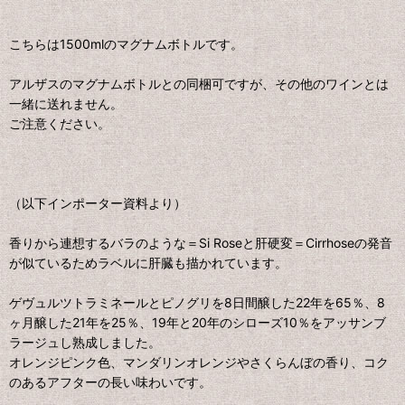
こちらは1500mlのマグナムボトルです。
アルザスのマグナムボトルとの同梱可ですが、その他のワインとは
一緒に送れません。
ご注意ください。
（以下インポーター資料より）
香りから連想するバラのような＝Si Roseと肝硬変＝Cirrhoseの発音
が似ているためラベルに肝臓も描かれています。
ゲヴュルツトラミネールとピノグリを8日間醸した22年を65％、8
ヶ月醸した21年を25％、19年と20年のシローズ10％をアッサンブ
ラージュし熟成しました。
オレンジピンク色、マンダリンオレンジやさくらんぼの香り、コク
のあるアフターの長い味わいです。