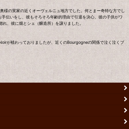
は奥様の実家の近くオーヴェルニュ地方でした。何とまー奇特な方でし
氏の所でお手伝いをし、彼もそろそろ年齢的理由で引退を決心。彼の子供がワ
惚れ、彼に畑とシェ（醸造所）を譲りました。
not Noirが植わっておりましたが、近くのBourgogneの関係で泣く泣くブ