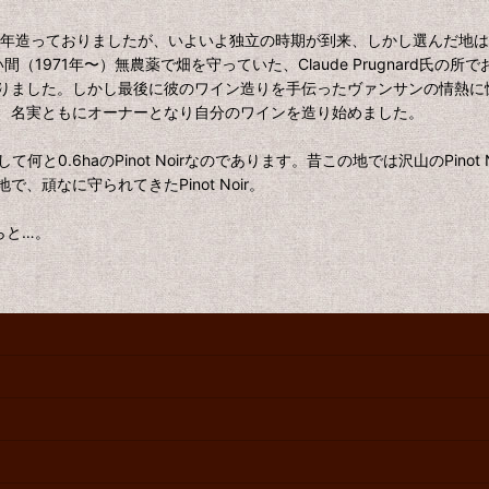
11年造っておりましたが、いよいよ独立の時期が到来、しかし選んだ地
（1971年〜）無農薬で畑を守っていた、Claude Prugnard
りました。しかし最後に彼のワイン造りを手伝ったヴァンサンの情熱に
に購入、名実ともにオーナーとなり自分のワインを造り始めました。
y、そして何と0.6haのPinot Noirなのであります。昔この地では沢山のPi
頑なに守られてきたPinot Noir。
らと…。