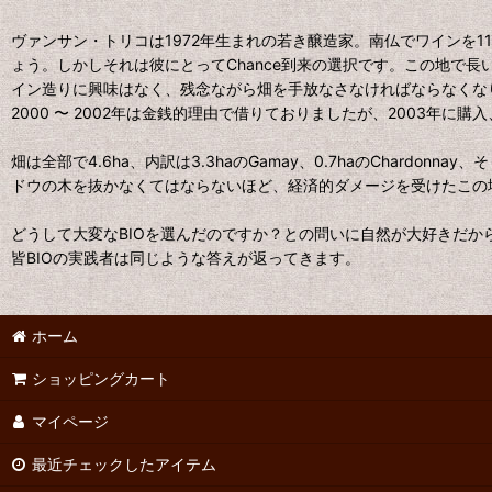
ヴァンサン・トリコは1972年生まれの若き醸造家。南仏でワインを
ょう。しかしそれは彼にとってChance到来の選択です。この地で長い間
イン造りに興味はなく、残念ながら畑を手放なさなければならなくな
2000 〜 2002年は金銭的理由で借りておりましたが、2003年
畑は全部で4.6ha、内訳は3.3haのGamay、0.7haのChardonna
ドウの木を抜かなくてはならないほど、経済的ダメージを受けたこの地で、
どうして大変なBIOを選んだのですか？との問いに自然が大好きだか
皆BIOの実践者は同じような答えが返ってきます。
ホーム
ショッピングカート
マイページ
最近チェックしたアイテム