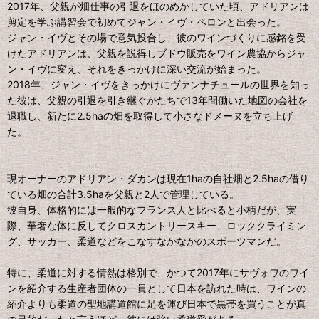
2017年、父親が畑仕事の引退をほのめかしていた頃、アドリアンは
剪定を学ぶ講習会で初めてジャン・イヴ・ペロンと出会った。
ジャン・イヴとその場で意気投合し、彼のワインづくりに感銘を受
けたアドリアンは、父親を説得しブドウ販売をワイン農協からジャ
ン・イヴに変え、それをきっかけに深い交流が始まった。
2018年、ジャン・イヴをきっかけにヴァンナチュールの世界を知っ
た彼は、父親の引退を引き継ぐかたちで13年間働いた地図の会社を
退職し、新たに2.5haの畑を取得して小さなドメーヌを立ち上げ
た。
現オーナーのアドリアン・ダカンは現在1haの自社畑と2.5haの借り
ている畑の合計3.5haを父親と2人で管理している。
彼自身、体格的には一般的なフランス人と比べると小柄だが、実
際、華奢な体に反してクロスカントリースキー、ロッククライミン
グ、サッカー、柔道などをこなすなかなかのスポーツマンだ。
特に、柔道に対する情熱は格別で、かつて2017年にサヴォワのワイ
ンを紹介する生産者団体の一員として日本を訪れた時は、ワインの
紹介よりも柔道の聖地講道館に足を運び日本で黒帯を買うことが真