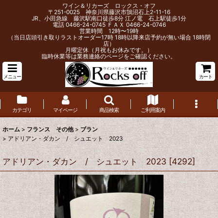
ワイン＆リカーズ ロックス・オフ
〒251-0025 神奈川県藤沢市鵠沼石上2-11-16
JR、小田急線 藤沢駅南口徒歩8分 江ノ電 石上駅徒歩1分
電話 0466-24-0745 ＦＡＸ 0466-24-0746
営業時間 12時〜19時
（当日店頭引き取りラストオーダー17時 18時以降来店予約が無い場合 18時閉
店）
月曜定休（月祝もお休みです。）
臨時休業等は業務連絡のページをご確認ください。
メニュー
カート
カテゴリ
マイページ
商品検索
ご利用案内
ホーム
>
フランス その他
>
ブラン
>
アドリアン・ダカン / シュエット 2023
アドリアン・ダカン / シュエット 2023
[
4292
]