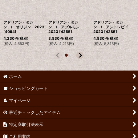
アドリアン・ダカ
アドリアン・ダカ
アドリアン・ダカ
ン / オリジン 2023
ン / アプルモン
ン / アントレピド
[
4094
]
2023
[
4255
]
2023
[
4285
]
4,230
円
(税別)
3,830
円
(税別)
4,830
円
(税別)
(
税込
:
4,653
円
)
(
税込
:
4,213
円
)
(
税込
:
5,313
円
)
ホーム
ショッピングカート
マイページ
最近チェックしたアイテム
特定商取引法表示
ご利用案内