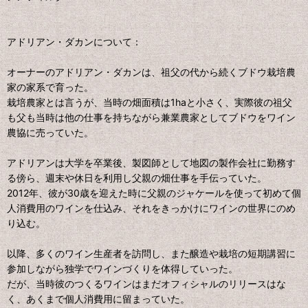
アドリアン・ダカンについて：
オーナーのアドリアン・ダカンは、祖父の代から続くブドウ栽培農
家の家系で育った。
栽培農家とは言うが、当時の畑面積は1haと小さく、実際彼の祖父
も父も当時は他の仕事を持ちながら兼業農家としてブドウをワイン
農協に売っていた。
アドリアンは大学を卒業後、製図師として地図の製作会社に勤務す
る傍ら、週末や休日を利用し父親の畑仕事を手伝っていた。
2012年、彼が30歳を迎えた時に父親のジャケールを使って初めて個
人消費用のワインを仕込み、それをきっかけにワインの世界にのめ
り込む。
以降、多くのワイン生産者を訪問し、また醸造や栽培の短期講習に
参加しながら独学でワインづくりを体得していった。
だが、当時彼のつくるワインはまだオフィシャルのリリースはな
く、あくまで個人消費用に留まっていた。