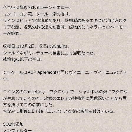
色合いは輝きのあるレモンイエロー。
リンゴ、白い花、タール、潮の香り。
ワインはピュアで清涼感があり、透明感のあるエキスに溶け込むク
リアな酸、塩気のある澄んだ旨味、鉱物的なミネラルとのハーモニ
ーが絶妙。
収穫日は10月2日。収量は35hL/ha。
シャルドネがミルデューの被害により減収だった。
残糖1g/L以下の辛口。
ジャケールはAOP Apremontと同じヴィエーユ・ヴィーニュのブド
ウ。
ワイン名のChouetteは「フクロウ」で、シャルドネの畑にフクロウ
が生息しているのと、次女のエレアが性格的に思慮深いことから両
方を掛けてこの名前にした。
ちなみに別称にEｌéa（エレア）と次女の名前を付けている。
SO2無添加
ノンフィルター