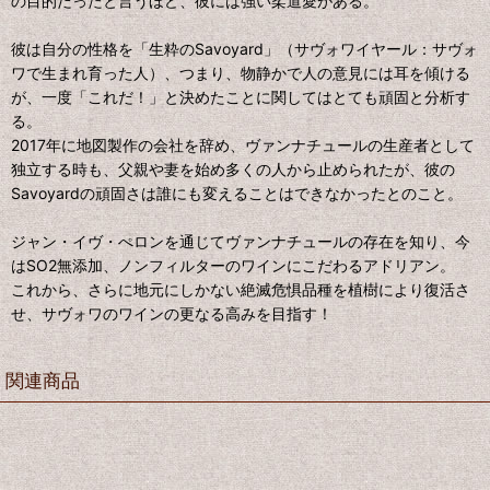
の目的だったと言うほど、彼には強い柔道愛がある。
彼は自分の性格を「生粋のSavoyard」（サヴォワイヤール：サヴォ
ワで生まれ育った人）、つまり、物静かで人の意見には耳を傾ける
が、一度「これだ！」と決めたことに関してはとても頑固と分析す
る。
2017年に地図製作の会社を辞め、ヴァンナチュールの生産者として
独立する時も、父親や妻を始め多くの人から止められたが、彼の
Savoyardの頑固さは誰にも変えることはできなかったとのこと。
ジャン・イヴ・ぺロンを通じてヴァンナチュールの存在を知り、今
はSO2無添加、ノンフィルターのワインにこだわるアドリアン。
これから、さらに地元にしかない絶滅危惧品種を植樹により復活さ
せ、サヴォワのワインの更なる高みを目指す！
関連商品