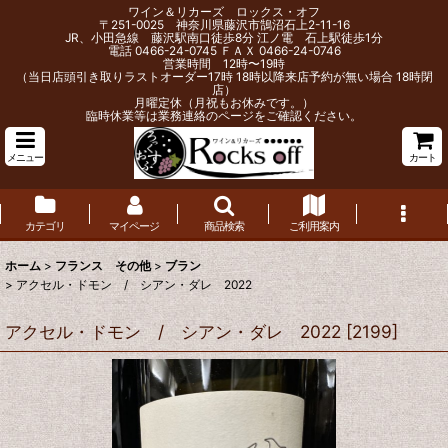
ワイン＆リカーズ ロックス・オフ
〒251-0025 神奈川県藤沢市鵠沼石上2-11-16
JR、小田急線 藤沢駅南口徒歩8分 江ノ電 石上駅徒歩1分
電話 0466-24-0745 ＦＡＸ 0466-24-0746
営業時間 12時〜19時
（当日店頭引き取りラストオーダー17時 18時以降来店予約が無い場合 18時閉
店）
月曜定休（月祝もお休みです。）
臨時休業等は業務連絡のページをご確認ください。
メニュー
カート
カテゴリ
マイページ
商品検索
ご利用案内
ホーム
>
フランス その他
>
ブラン
>
アクセル・ドモン / シアン・ダレ 2022
アクセル・ドモン / シアン・ダレ 2022
[
2199
]