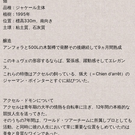
畑
品種：ジャケール主体
植樹：1995年
位置：標高330m、南向き
土壌：粘土質、石灰質
醸造
アンフォラと500Lの木製樽で発酵その後継続して9ヵ月間熟成
このキュヴェの形容するならば、緊張感、躍動感そしてエレガン
ス。
これらの特徴はアクセルの飼っている、猟犬（＝Chien d'arrêt）の
ジャーマン・ポインターとすぐに結びついた。
アクセル・ドモンについて
アクセルは青年期の大半の情熱を自転車に注ぎ、12年間の本格的な
競技人生を送ってきた。
そのうちの7年間は、ワールド・ツアーチームに所属しプロとしても
活動。と同時に彼の人生において常に重要な位置をしめていたのは
美食と良質なワインであった。