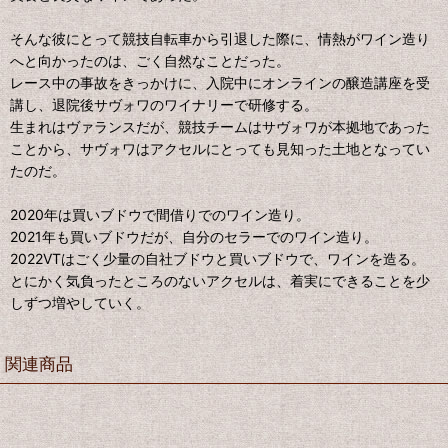
そんな彼にとって競技自転車から引退した際に、情熱がワイン造り
へと向かったのは、ごく自然なことだった。
レース中の事故をきっかけに、入院中にオンラインの醸造講座を受
講し、退院後サヴォワのワイナリーで研修する。
生まれはヴァランスだが、競技チームはサヴォワが本拠地であった
ことから、サヴォワはアクセルにとっても見知った土地となってい
たのだ。
2020年は買いブドウで間借りでのワイン造り。
2021年も買いブドウだが、自分のセラーでのワイン造り。
2022VTはごく少量の自社ブドウと買いブドウで、ワインを造る。
とにかく気負ったところのないアクセルは、着実にできることを少
しずつ増やしていく。
関連商品