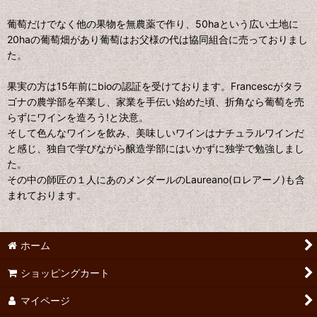
葡萄だけでなく他の果物を無農薬で作り、50haという広い土地に
20haの葡萄畑があり葡萄はお父様の代は協同組合に売っておりまし
た。
果実の方は15年前にbioの認証を受けております。Francescがタラ
ゴナの農学部を卒業し、家業を手伝い始めた頃、折角なら葡萄を売
らずにワインを造ろう!と決意。
そして色んなワインを飲み、美味しいワインはナチュラルワインだ
と感じ、独自で学びながら醸造学部にはいかずに独学で勉強しまし
た。
その中の師匠の１人にあのメンダールのLaureano(ロレアーノ)も含
まれております。
ホーム
ショッピングカート
マイページ