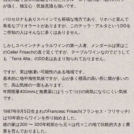
が強く、独立心・民族意識も強いです。
バロセロナもありスペインでも裕福な地方であり、リオハと並んで
有名なプリオラートがありますが、このテッラ・アルタというDOを
ご存知の人はそんなに多くはありません。
しかしスペインナチュラルワインの第一人者、メンダールは実はこ
のCeller Frisachの直ぐ近くですが、テーブルワインなのでどうして
も「Terra Alta」のDO名はあまり知られておりません。
ですが、実は物凄い可能性のある地域です。
基本的に地中海性気候ですが、山が多く標高の高い所に畑が多いの
で、高山気候の一面もあります。
年間雨量400mmと無農薬にはうってつけの病気になりにくい気候
です。
1987年9月5日生まれのFrancesc Frisach(フランセス・フリサッチ)
は10年前からワインを作り始めました。
彼の家は200 〜 300年程前から元々は代々この地で比較的大きく農
業を営んでおりました。