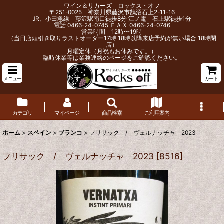
ワイン＆リカーズ ロックス・オフ
〒251-0025 神奈川県藤沢市鵠沼石上2-11-16
JR、小田急線 藤沢駅南口徒歩8分 江ノ電 石上駅徒歩1分
電話 0466-24-0745 ＦＡＸ 0466-24-0746
営業時間 12時〜19時
（当日店頭引き取りラストオーダー17時 18時以降来店予約が無い場合 18時閉
店）
月曜定休（月祝もお休みです。）
臨時休業等は業務連絡のページをご確認ください。
メニュー
カート
カテゴリ
マイページ
商品検索
ご利用案内
ホーム
>
スペイン
>
ブランコ
>
フリサック / ヴェルナッチャ 2023
フリサック / ヴェルナッチャ 2023
[
8516
]