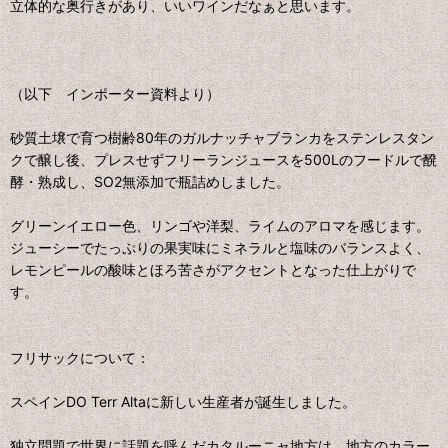
立体的な奥行きがあり、いいワインだなぁと思います。
（以下 インポーター資料より）
砂質土壌で育つ樹齢80年のガルナッチャブランカをステンレスタン
クで醸し後、プレスせずフリーランジュースを500Lのフードルで醗
酵・熟成し、SO2無添加で瓶詰めしました。
グリーンイエロー色、リンゴや洋梨、ライムのアロマを感じます。
ジューシーでたっぷりの果実味にミネラルと塩味のバランスよく、
レモンピールの酸味とほろ苦さがアクセントとなった仕上がりで
す。
フリサックについて：
スペインDO Terr Altaに新しい生産者が誕生しました。
独立問題で世界に話題を呼んだカタルーニャ地方は、地方のカラー