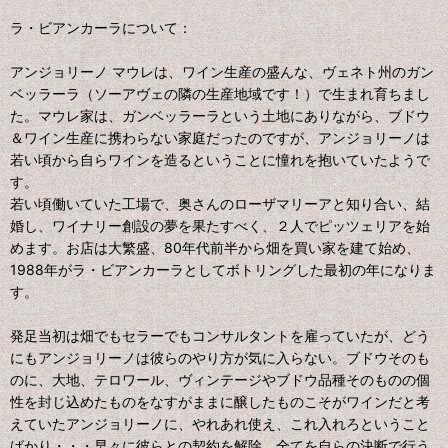
ラ・ビアンカーラについて：
アンジョリーノ マウレは、ワイン生産の盛んな、ヴェネト州のガン
ベッラーラ（ソーアヴェの隣の生産地域です！）で生まれ育ちまし
た。マウレ家は、ガンベッラーラという土地にありながら、ブドウ
＆ワイン生産に携わらない家庭だったのですが、アンジョリーノは
若い頃から自らワインを造るということに憧れを抱いていたようで
す。
若い頃働いていた工場で、奥さんのローザマリーアと知り合い、結
婚し、ワイナリー創設の夢を果たすべく、２人でピッツェリアを始
めます。お店は大繁盛、80年代前半から畑を買い家を建て始め、
1988年がラ・ビアンカーラとしてボトリングした最初の年になりま
す。
発足当初は畑でもセラーでもコンサルタントを雇っていたが、どう
にもアンジョリーノは彼らのやり方が気に入らない。ブドウそのも
のに、大地、テロワール、ヴィンテージやブドウ品種そのものの個
性を封じ込めたものをなすがままに醸したものこそがワインだと考
えていたアンジョリーノに、やれあれ使え、これ入れろということ
ばかり・・・早々に彼らとの契約を解除、全てを自らの決断で行う