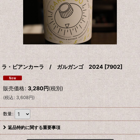
ラ・ビアンカーラ / ガルガンゴ 2024
[
7902
]
販売価格
:
3,280
円
(税別)
(
税込
:
3,608
円
)
数量
:
返品特約に関する重要事項