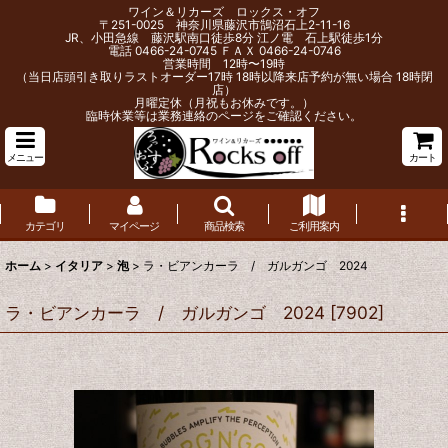
ワイン＆リカーズ ロックス・オフ
〒251-0025 神奈川県藤沢市鵠沼石上2-11-16
JR、小田急線 藤沢駅南口徒歩8分 江ノ電 石上駅徒歩1分
電話 0466-24-0745 ＦＡＸ 0466-24-0746
営業時間 12時〜19時
（当日店頭引き取りラストオーダー17時 18時以降来店予約が無い場合 18時閉
店）
月曜定休（月祝もお休みです。）
臨時休業等は業務連絡のページをご確認ください。
メニュー
カート
カテゴリ
マイページ
商品検索
ご利用案内
ホーム
>
イタリア
>
泡
>
ラ・ビアンカーラ / ガルガンゴ 2024
ラ・ビアンカーラ / ガルガンゴ 2024
[
7902
]