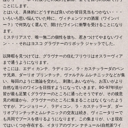
ことにします。
とはいえ、具体的にどうすれば良いのか皆目見当もつかない・・・
いろいろ思い悩んでいた時に、ヴィチェンツァの酒屋（ワインバ
ー？）で何気なく選んで、開けたワインに衝撃を受けることになり
ます。
ミステリアスで、唯一無二の個性を放ち、惹きつけてやまないワイ
ン・・・それはヨスコ グラヴナーのリボッラ ジャッラでした。
以降暇を見つけては、グラヴナーの住むフリウリはオスラーヴィア
まで通うようになります。
そこには、エディ カンテ、ラディコン、ラ・カステッラーダのベン
サ兄弟、ダーリオ プリンチッチ、ヴァルテル ムレチニックなどが集
い、毎回のように激論を交わし、刺激しあいながら、お互いがより
自然な造りのワインを目指すようになっていきます。90-97年頃が
皆が最も足繁くグラヴナーのところに通ったそうですが、その後意
見の相違から、グラヴナーのところに集まることはなくなったよう
ですが、アンジョリーノ、ラディコン、ラ・カステッラーダ、ダー
リオプリンチッチとムレチニックの交友は続き、ヴィニータリーで
も共同でブースを借りるようになります。この集まりが、いま現在
ではいくつか存在する、イタリアのヴァン ナチュール(自然派ワイ