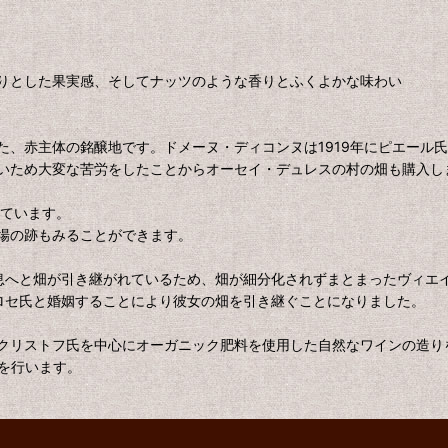
りとした果実感、そしてナッツのような香りとふくよかな味わい
、赤主体の銘醸地です。ドメーヌ・ディコンヌは1919年にピエール
いため大変な苦労をしたことからオーセイ・デュレスの村の畑も購入し
有しています。
場の跡もみることができます。
息へと畑が引き継がれているため、畑が細分化されずまとまったヴィエ
ロセ氏と婚姻することにより彼女の畑を引き継ぐことになりました。
クリストフ氏を中心にオーガニック肥料を使用した自然なワインの造り
培を行います。