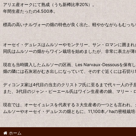
アリエ産オークにて熟成（うち新樽比率20%）。
年間生産たったの4.500本。
標高の高いナルヴォーの畑の特色が良く出た、軽やかながらもむっち
オーセイ・デュレスはムルソーやモンテリー、サン・ロマンに囲まれた
同氏はムルソーの畑からワイン栽培を始めましたが、非常に表土が薄
現在も当時購入したムルソーの区画、Les Narvaux-Dessousを保
畑の隣には石灰岩がむき出しになっていて、そのすぐ近くには石切り
ディコンヌ家は4代目の当主のクリストフ氏に至るまで代々一人の子
また、3代目のジャン・ピーエール氏はワイン生産者の娘、マリー・
現在では、オーセイュレスを代表する３大生産者の一つとも言われ、
ムルソーやオーセイ・デュレスの畑ともに、11,100本／haの密植栽
ホーム