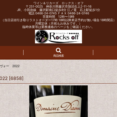
ワイン＆リカーズ ロックス・オフ
〒251-0025 神奈川県藤沢市鵠沼石上2-11-16
JR、小田急線 藤沢駅南口徒歩8分 江ノ電 石上駅徒歩1分
電話 0466-24-0745 ＦＡＸ 0466-24-0746
営業時間 12時〜19時
（当日店頭引き取りラストオーダー17時 18時以降来店予約が無い場合 18時閉店）
月曜定休（月祝もお休みです。）
臨時休業等は業務連絡のページをご確認ください。
商品検索
ォー 2022
22
[
6858
]