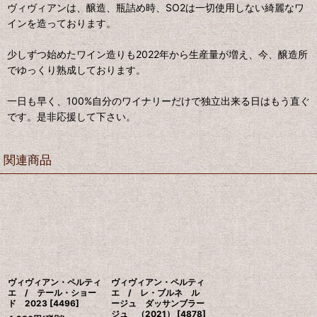
ヴィヴィアンは、醸造、瓶詰め時、SO2は一切使用しない綺麗なワ
インを造っております。
少しずつ始めたワイン造りも2022年から生産量が増え、今、醸造所
でゆっくり熟成しております。
一日も早く、100%自分のワイナリーだけで独立出来る日はもう直ぐ
です。是非応援して下さい。
関連商品
ヴィヴィアン・ペルティ
ヴィヴィアン・ペルティ
エ / テール・ショー
エ / レ・ブルネ ル
ド 2023
[
4496
]
ージュ ダッサンブラー
ジュ （2021）
[
4878
]