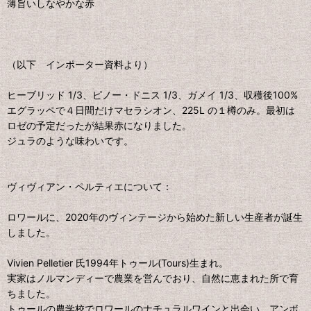
薄旨いしなやかな赤
（以下 インポーター資料より）
ヒーブリッド 1/3、ピノー・ドニス 1/3、ガメイ 1/3、収穫後100%
エグラッペで４日間だけマセラシオン、225L の１樽のみ。最初は
ロゼの予定だったが結果赤になりました。
ジュラのような味わいです。
ヴィヴィアン・ペルティエについて：
ロワールに、2020年のヴィンテージから始めた新しい生産者が誕生
しました。
Vivien Pelletier 氏1994年トゥール(Tours)生まれ。
実家はノルマンディーで農業を営んでおり、自然に恵まれた所で育
ちました。
トゥールの農学校でロワールのナチュラルワインと出会い、アンボ