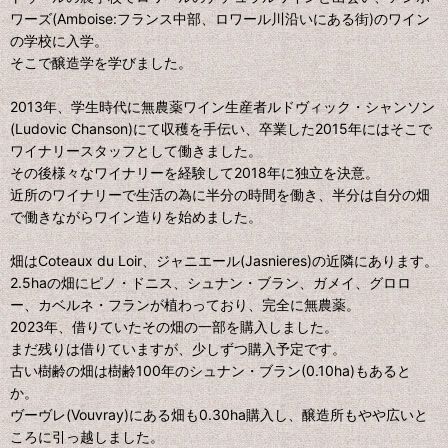
ワーズ(Amboise:フランス中部、ロワール川沿いにある街)のワイン
の学校に入学。
そこで醸造学を学びました。
2013年、学生時代に無農薬ワイン生産者ルドヴィック・シャンソン
(Ludovic Chanson)にて収穫を手伝い、卒業した2015年にはそこで
ワイナリースタッフとして働きました。
その後様々なワイナリーを経験して2018年に独立を決意。
近所のワイナリーで生活の為に半分の時間を働き、半分は自分の畑
で働きながらワイン造りを始めました。
畑はCoteaux du Loir、ジャニエール(Jasnieres)の近隣にあります。
2.5haの畑にピノ・ドニス、シュナン・ブラン、ガメイ、グロロ
ー、カベルネ・フランが植わっており、完全に無農薬。
2023年、借りていたその畑の一部を購入しました。
まだ残りは借りていますが、少しずつ購入予定です。
古い樹齢の畑は樹齢100年のシュナン・ブラン(0.10ha)もあると
か。
ヴーヴレ(Vouvray)にある畑も0.30ha購入し、醸造所もやや広いと
ころに引っ越しました。