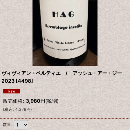
ヴィヴィアン・ペルティエ / アッシュ・アー・ジー
2023
[
4498
]
販売価格
:
3,980
円
(税別)
(
税込
:
4,378
円
)
数量
: