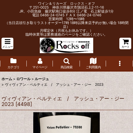
ワイン＆リカーズ ロックス・オフ
〒251-0025 神奈川県藤沢市鵠沼石上2-11-16
JR、小田急線 藤沢駅南口徒歩8分 江ノ電 石上駅徒歩1分
電話 0466-24-0745 ＦＡＸ 0466-24-0746
営業時間 12時〜19時
（当日店頭引き取りラストオーダー17時 18時以降来店予約が無い場合 18時閉
店）
月曜定休（月祝もお休みです。）
臨時休業等は業務連絡のページをご確認ください。
メニュー
カート
カテゴリ
マイページ
商品検索
ご利用案内
ホーム
>
ロワール
>
ルージュ
>
ヴィヴィアン・ペルティエ / アッシュ・アー・ジー 2023
ヴィヴィアン・ペルティエ / アッシュ・アー・ジー
2023
[
4498
]