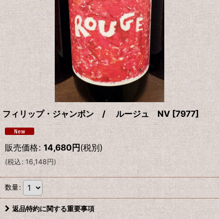
フィリップ・ジャンボン / ルージュ NV
[
7977
]
販売価格
:
14,680
円
(税別)
(
税込
:
16,148
円
)
数量
:
返品特約に関する重要事項