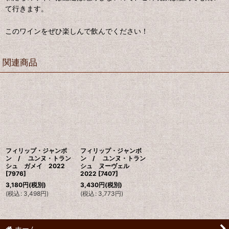
て行きます。
このワインをぜひ楽しんで飲んでください！
関連商品
フィリップ・ジャンボ
フィリップ・ジャンボ
ン / ユンヌ・トラン
ン / ユンヌ・トラン
シュ ガメイ 2022
シュ ヌーヴェル
[
7976
]
2022
[
7407
]
3,180
円
(税別)
3,430
円
(税別)
(
税込
:
3,498
円
)
(
税込
:
3,773
円
)
ホーム