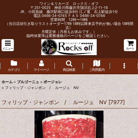
ワイン＆リカーズ ロックス・オフ
〒251-0025 神奈川県藤沢市鵠沼石上2-11-16
JR、小田急線 藤沢駅南口徒歩8分 江ノ電 石上駅徒歩1分
電話 0466-24-0745 ＦＡＸ 0466-24-0746
営業時間 12時〜19時
（当日店頭引き取りラストオーダー17時 18時以降来店予約が無い場合 18時閉
店）
月曜定休（月祝もお休みです。）
臨時休業等は業務連絡のページをご確認ください。
メニュー
カート
カテゴリ
マイページ
商品検索
ご利用案内
ホーム
>
ブルゴーニュ
>
ボージョレ
>
フィリップ・ジャンボン / ルージュ NV
フィリップ・ジャンボン / ルージュ NV
[
7977
]