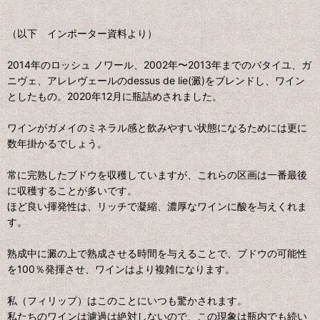
（以下 インポーター資料より）
2014年のロッシュ ノワール、2002年〜2013年までのバタイユ、ガ
ニヴェ、アレレヴェールのdessus de lie(澱)をブレンドし、ワイン
としたもの。2020年12月に瓶詰めされました。
ワインがガメイのミネラル感と飲みやすい状態になるためには更に
数年掛かるでしょう。
常に完熟したブドウを収穫していますが、これらの区画は一番最後
に収穫することが多いです。
ほど良い揮発性は、リッチで凝縮、濃厚なワインに酸を与えくれま
す。
熟成中に澱の上で熟成させる時間を与えることで、ブドウの可能性
を100％発揮させ、ワインはより複雑になります。
私（フィリップ）はこのことにいつも驚かされます。
私たちのワインは濾過は絶対しないので、この現象は瓶内でも続い