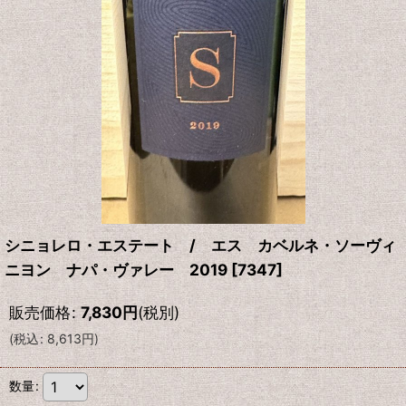
シニョレロ・エステート / エス カベルネ・ソーヴィ
ニヨン ナパ・ヴァレー 2019
[
7347
]
販売価格
:
7,830
円
(税別)
(
税込
:
8,613
円
)
数量
: