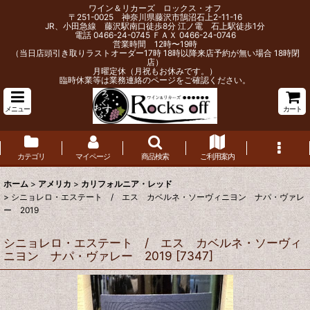
ワイン＆リカーズ ロックス・オフ
〒251-0025 神奈川県藤沢市鵠沼石上2-11-16
JR、小田急線 藤沢駅南口徒歩8分 江ノ電 石上駅徒歩1分
電話 0466-24-0745 ＦＡＸ 0466-24-0746
営業時間 12時〜19時
（当日店頭引き取りラストオーダー17時 18時以降来店予約が無い場合 18時閉
店）
月曜定休（月祝もお休みです。）
臨時休業等は業務連絡のページをご確認ください。
メニュー
カート
カテゴリ
マイページ
商品検索
ご利用案内
ホーム
>
アメリカ
>
カリフォルニア・レッド
>
シニョレロ・エステート / エス カベルネ・ソーヴィニヨン ナパ・ヴァレ
ー 2019
シニョレロ・エステート / エス カベルネ・ソーヴィ
ニヨン ナパ・ヴァレー 2019
[
7347
]