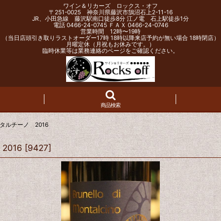
ワイン＆リカーズ ロックス・オフ
〒251-0025 神奈川県藤沢市鵠沼石上2-11-16
JR、小田急線 藤沢駅南口徒歩8分 江ノ電 石上駅徒歩1分
電話 0466-24-0745 ＦＡＸ 0466-24-0746
営業時間 12時〜19時
（当日店頭引き取りラストオーダー17時 18時以降来店予約が無い場合 18時閉店）
月曜定休（月祝もお休みです。）
臨時休業等は業務連絡のページをご確認ください。
商品検索
ルチーノ 2016
016
[
9427
]