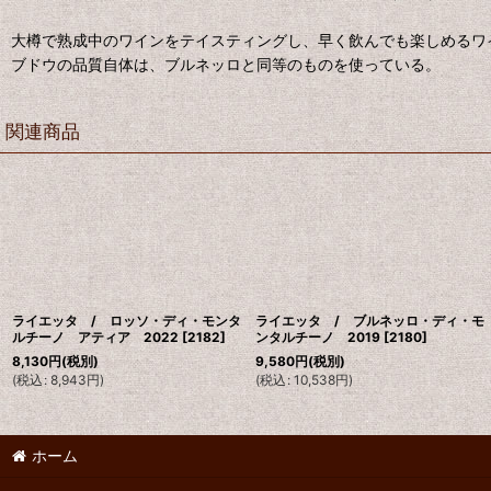
大樽で熟成中のワインをテイスティングし、早く飲んでも楽しめるワ
ブドウの品質自体は、ブルネッロと同等のものを使っている。
関連商品
ライエッタ / ロッソ・ディ・モンタ
ライエッタ / ブルネッロ・ディ・モ
ルチーノ アティア 2022
[
2182
]
ンタルチーノ 2019
[
2180
]
8,130
円
(税別)
9,580
円
(税別)
(
税込
:
8,943
円
)
(
税込
:
10,538
円
)
ホーム