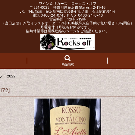
ワイン＆リカーズ ロックス・オフ
〒251-0025 神奈川県藤沢市鵠沼石上2-11-16
JR、小田急線 藤沢駅南口徒歩8分 江ノ電 石上駅徒歩1分
電話 0466-24-0745 ＦＡＸ 0466-24-0746
営業時間 12時〜19時
（当日店頭引き取りラストオーダー17時 18時以降来店予約が無い場合 18時閉店）
月曜定休（月祝もお休みです。）
臨時休業等は業務連絡のページをご確認ください。
商品検索
 2022
172
]